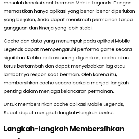
masalah koneksi saat bermain Mobile Legends. Dengan
memastikan hanya aplikasi yang benar-benar diperlukan
yang berjalan, Anda dapat menikmati permainan tanpa
gangguan dan kinerja yang lebih stabil.
Cache dan data yang menumpuk pada aplikasi Mobile
Legends dapat mempengaruhi performa game secara
signifikan. Ketika aplikasi sering digunakan, cache akan
terus bertambah dan dapat menyebabkan lag atau
lambatnya respon saat bermain. Oleh karena itu,
membersihkan cache secara berkala menjadi langkah
penting dalam menjaga kelancaran permainan.
Untuk membersihkan cache aplikasi Mobile Legends,
Sobat dapat mengikuti langkah-langkah berikut:
Langkah-langkah Membersihkan