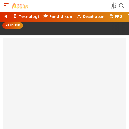
Ayyaseveriday
Beragam Informasi Hari Ini
Home
Teknologi
Pendidikan
Kesehatan
PPG
HEADLINE
Memilih