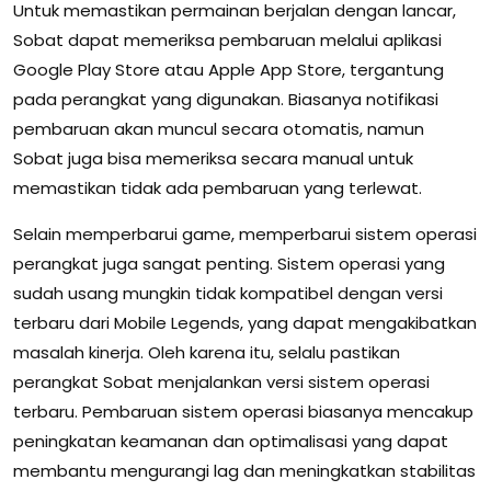
Untuk memastikan permainan berjalan dengan lancar,
Sobat dapat memeriksa pembaruan melalui aplikasi
Google Play Store atau Apple App Store, tergantung
pada perangkat yang digunakan. Biasanya notifikasi
pembaruan akan muncul secara otomatis, namun
Sobat juga bisa memeriksa secara manual untuk
memastikan tidak ada pembaruan yang terlewat.
Selain memperbarui game, memperbarui sistem operasi
perangkat juga sangat penting. Sistem operasi yang
sudah usang mungkin tidak kompatibel dengan versi
terbaru dari Mobile Legends, yang dapat mengakibatkan
masalah kinerja. Oleh karena itu, selalu pastikan
perangkat Sobat menjalankan versi sistem operasi
terbaru. Pembaruan sistem operasi biasanya mencakup
peningkatan keamanan dan optimalisasi yang dapat
membantu mengurangi lag dan meningkatkan stabilitas