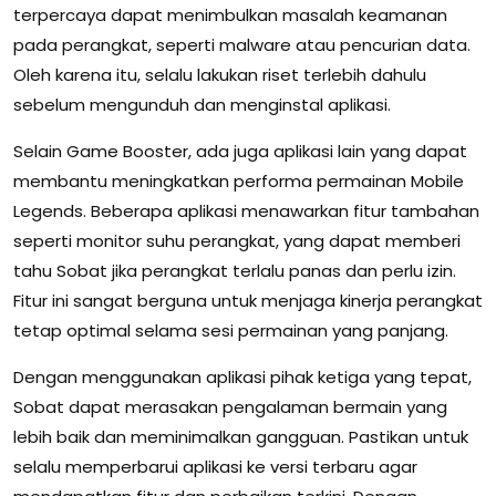
terpercaya dapat menimbulkan masalah keamanan
pada perangkat, seperti malware atau pencurian data.
Oleh karena itu, selalu lakukan riset terlebih dahulu
sebelum mengunduh dan menginstal aplikasi.
Selain Game Booster, ada juga aplikasi lain yang dapat
membantu meningkatkan performa permainan Mobile
Legends. Beberapa aplikasi menawarkan fitur tambahan
seperti monitor suhu perangkat, yang dapat memberi
tahu Sobat jika perangkat terlalu panas dan perlu izin.
Fitur ini sangat berguna untuk menjaga kinerja perangkat
tetap optimal selama sesi permainan yang panjang.
Dengan menggunakan aplikasi pihak ketiga yang tepat,
Sobat dapat merasakan pengalaman bermain yang
lebih baik dan meminimalkan gangguan. Pastikan untuk
selalu memperbarui aplikasi ke versi terbaru agar