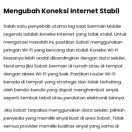
Mengubah Koneksi Internet Stabil
Salah satu penyebab utama lag saat bermain Mobile
Legends adalah koneksi internet yang tidak stabil. Untuk
mengatasi masalah ini, pastikan Sobat menggunakan
jaringan Wi-Fi yang kencang dan stabil. Koneksi Wi-Fi
biasanya lebih andal dibandingkan dengan data seluler,
terutama jika Sobat bermain di rumah atau di tempat
dengan akses Wi-Fi yang baik. Pastikan router Wi-Fi
berada di tempat yang strategis dan tidak terhalang
oleh benda-benda yang dapat menghambat sinyal,
seperti tembok tebal atau peralatan elektronik lainnya.
Jika Sobat terpaksa menggunakan data seluler, pilihlah
penyedia yang memiliki sinyal kuat di area Sobat. Tidak
semua provider memiliki kualitas sinyal yang sama di