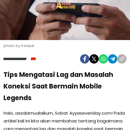
photo by freepik
Tips Mengatasi Lag dan Masalah
Koneksi Saat Bermain Mobile
Legends
Halo, assalamualaikum, Sobat Ayyaseveriday.com! Pada
artikel kali ini kita akan membahas tentang bagaimana
cara mengatasi lag dan masalah koneksi saat bermain