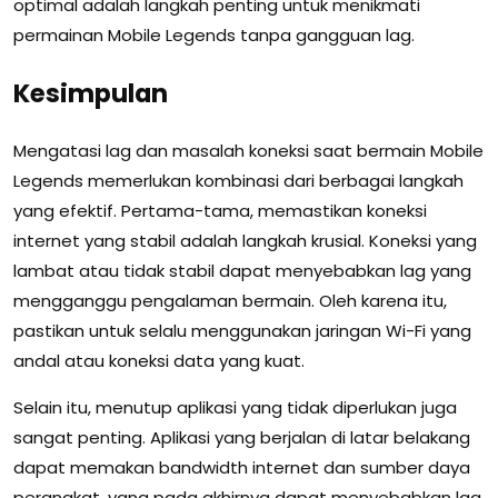
optimal adalah langkah penting untuk menikmati
permainan Mobile Legends tanpa gangguan lag.
Kesimpulan
Mengatasi lag dan masalah koneksi saat bermain Mobile
Legends memerlukan kombinasi dari berbagai langkah
yang efektif. Pertama-tama, memastikan koneksi
internet yang stabil adalah langkah krusial. Koneksi yang
lambat atau tidak stabil dapat menyebabkan lag yang
mengganggu pengalaman bermain. Oleh karena itu,
pastikan untuk selalu menggunakan jaringan Wi-Fi yang
andal atau koneksi data yang kuat.
Selain itu, menutup aplikasi yang tidak diperlukan juga
sangat penting. Aplikasi yang berjalan di latar belakang
dapat memakan bandwidth internet dan sumber daya
perangkat, yang pada akhirnya dapat menyebabkan lag.