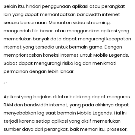
Selain itu, hindari penggunaan aplikasi atau perangkat
lain yang dapat memanfaatkan bandwidth internet
secara bersamaan. Menonton video streaming,
mengunduh file besar, atau menggunakan aplikasi yang
memerlukan banyak data dapat mengurangi kecepatan
internet yang tersedia untuk bermain game. Dengan
memprioritaskan koneksi internet untuk Mobile Legends,
Sobat dapat mengurangi risiko lag dan menikmati
permainan dengan lebih lancar.
“`
Aplikasi yang berjalan di latar belakang dapat menguras
RAM dan bandwidth internet, yang pada akhirnya dapat
menyebabkan lag saat bermain Mobile Legends. Hal ini
terjadi karena setiap aplikasi yang aktif memerlukan
sumber daya dari perangkat, baik memori itu, prosesor,