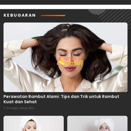
KEBUGARAN
Perawatan Rambut Alami: Tips dan Trik untuk Rambut
Kuat dan Sehat
1 minggu yang lalu