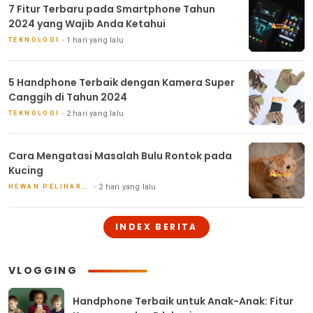
7 Fitur Terbaru pada Smartphone Tahun
2024 yang Wajib Anda Ketahui
1 hari yang lalu
TEKNOLOGI
5 Handphone Terbaik dengan Kamera Super
Canggih di Tahun 2024
2 hari yang lalu
TEKNOLOGI
Cara Mengatasi Masalah Bulu Rontok pada
Kucing
2 hari yang lalu
HEWAN PELIHARAAN
INDEX BERITA
VLOGGING
Handphone Terbaik untuk Anak-Anak: Fitur