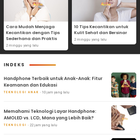
Cara Mudah Menjaga
10 Tips Kecantikan untuk
Kecantikan dengan Tips
Kulit Sehat dan Bersinar
Sederhana dan Praktis
2 minggu yang lalu
2 minggu yang lalu
INDEKS
Handphone Terbaik untuk Anak-Anak: Fitur
Keamanan dan Edukasi
10 jam yang lalu
TEKNOLOGI ANAK
Memahami Teknologi Layar Handphone:
AMOLED vs. LCD, Mana yang Lebih Baik?
22 jam yang lalu
TEKNOLOGI