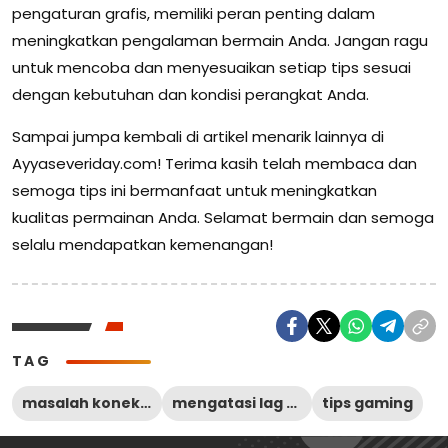
pengaturan grafis, memiliki peran penting dalam
meningkatkan pengalaman bermain Anda. Jangan ragu
untuk mencoba dan menyesuaikan setiap tips sesuai
dengan kebutuhan dan kondisi perangkat Anda.
Sampai jumpa kembali di artikel menarik lainnya di
Ayyaseveriday.com! Terima kasih telah membaca dan
semoga tips ini bermanfaat untuk meningkatkan
kualitas permainan Anda. Selamat bermain dan semoga
selalu mendapatkan kemenangan!
TAG
masalah koneksi game
mengatasi lag Mobile Legends
tips gaming