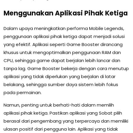
Menggunakan Aplikasi Pihak Ketiga
Dalam upaya meningkatkan performa Mobile Legends,
penggunaan aplikasi pihak ketiga dapat menjadi solusi
yang efektif. Aplikasi seperti Game Booster dirancang
khusus untuk mengoptimalkan penggunaan RAM dan
CPU, sehingga game dapat berjalan lebih lancar dan
tanpa lag. Game Booster bekerja dengan cara menutup
aplikasi yang tidak diperlukan yang berjalan di latar
belakang, sehingga sumber daya sistem lebih fokus
pada permainan.
Namun, penting untuk berhati-hati dalam memilih
aplikasi pihak ketiga. Pastikan aplikasi yang Sobat pilih
berasal dari pengembang yang terpercaya dan memiliki
ulasan positif dari pengguna lain. Aplikasi yang tidak