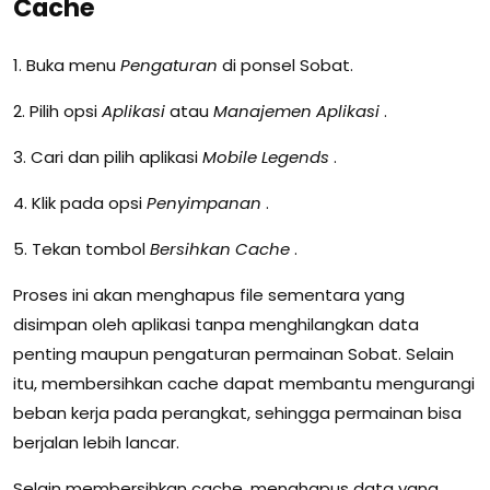
Cache
1. Buka menu
Pengaturan
di ponsel Sobat.
2. Pilih opsi
Aplikasi
atau
Manajemen Aplikasi
.
3. Cari dan pilih aplikasi
Mobile Legends
.
4. Klik pada opsi
Penyimpanan
.
5. Tekan tombol
Bersihkan Cache
.
Proses ini akan menghapus file sementara yang
disimpan oleh aplikasi tanpa menghilangkan data
penting maupun pengaturan permainan Sobat. Selain
itu, membersihkan cache dapat membantu mengurangi
beban kerja pada perangkat, sehingga permainan bisa
berjalan lebih lancar.
Selain membersihkan cache, menghapus data yang