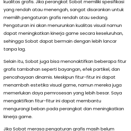
kualitas grafis. Jika perangkat Sobat memiliki spesifikasi
yang rendah atau menengah, sangat disarankan untuk
memilih pengaturan grafis rendah atau sedang.
Pengaturan ini akan menurunkan kualitas visual namun
dapat meningkatkan kinerja game secara keseluruhan,
sehingga Sobat dapat bermain dengan lebih lancar
tanpa lag.
Selain itu, Sobat juga bisa menonaktifkan beberapa fitur
grafis tambahan seperti bayangan, efek partikel, dan
pencahayaan dinamis. Meskipun fitur-fitur ini dapat
menambah estetika visual game, namun mereka juga
memerlukan daya pemrosesan yang lebih besar. Saya
mengaktifkan fitur-fitur ini dapat membantu
mengurangi beban pada perangkat dan meningkatkan
kinerja game.
Jika Sobat merasa pengaturan grafis masih belum