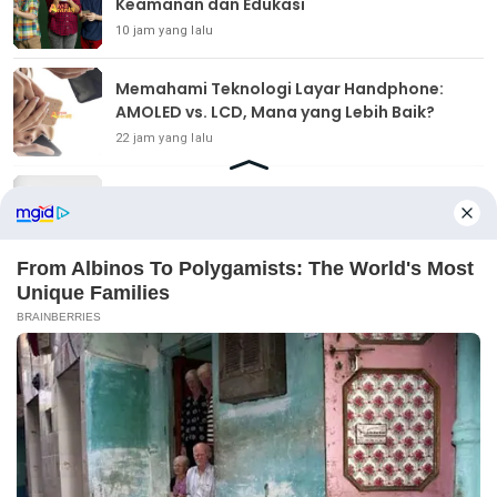
Keamanan dan Edukasi
10 jam yang lalu
Memahami Teknologi Layar Handphone:
AMOLED vs. LCD, Mana yang Lebih Baik?
22 jam yang lalu
7 Fitur Terbaru pada Smartphone Tahun
2024 yang Wajib Anda Ketahui
1 hari yang lalu
TUTORIAL
Handphone Terbaik untuk Anak-Anak: Fitur Keamanan
dan Edukasi
10 jam yang lalu
Memahami Teknologi Layar Handphone: AMOLED vs. LCD,
Mana yang Lebih Baik?
22 jam yang lalu