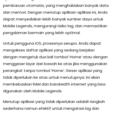
pembaruan otomatis, yang menghabiskan banyak data
dan memori. Dengan menutup aplikasi-aplikasi ini, Anda
dapat menyediakan lebih banyak sumber daya untuk
Mobile Legends, mengurangi risiko lag, dan memastikan
pengalaman bermain yang lebih optimal.
Untuk pengguna iOS, prosesnya serupa. Anda dapat
mengakses daftar aplikasi yang sedang berjalan
dengan mengetuk dua kali tombol ‘Home’ atau dengan
menggeser layar dari bawah ke atas jika menggunakan
perangkat tanpa tombol ‘Home’. Geser aplikasi yang
tidak diperlukan ke atas untuk menutupnya. Ini akan
membebaskan RAM dan bandwidth internet yang bisa
digunakan oleh Mobile Legends.
Menutup aplikasi yang tidak diperlukan adalah langkah
sederhana namun efektif untuk mengatasi lag dan