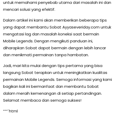
untuk memahami penyebab utama dari masalah ini dan
mencari solusi yang efektif.
Dalam artikel ini kami akan memberikan beberapa tips
yang dapat membantu Sobat Ayyaseveriday.com untuk
mengatasi lag dan masalah koneksi saat bermain
Mobile Legends. Dengan mengikuti panduan ini,
diharapkan Sobat dapat bermain dengan lebih lancar
dan menikmati permainan tanpa hambatan.
Jadi, mari kita mulai dengan tips pertama yang bisa
langsung Sobat terapkan untuk meningkatkan kualitas
permainan Mobile Legends. Semoga informasi yang kami
bagikan kali ini bermanfaat dan membantu Sobat
dalam meraih kemenangan di setiap pertandingan.
Selamat membaca dan semoga sukses!
“““`html