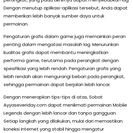
Dengan menutup aplikasi-aplikasi tersebut, Anda dapat
memberikan lebih banyak sumber daya untuk
permainan.
Pengaturan grafis dalam game juga memainkan peran
penting dalam mengatasi masalah lag. Menurunkan
kualitas grafis dapat membantu meningkatkan
performa game, terutama pada perangkat dengan
spesifikasi yang lebih rendah. Pengaturan grafis yang
lebih rendah akan mengurangi beban pada perangkat,
sehingga permainan dapat berjalan lebih lancar.
Dengan menerapkan tips-tips di atas, Sobat
Ayyaseveriday.com dapat menikmati permainan Mobile
Legends dengan lebih lancar dan tanpa gangguan.
Setiap langkah yang dilakukan, mulai dari memastikan
koneksi internet yang stabil hingga mengatur