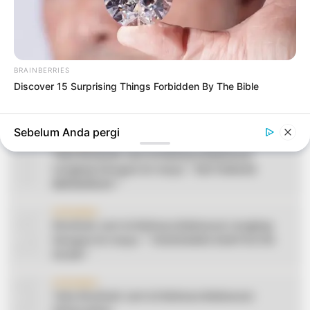
BRAINBERRIES
Discover 15 Surprising Things Forbidden By The Bible
Sebelum Anda pergi
1
CERAMAH
Teks Khutbah Jum’at Bahasa Makassar
Lengkap Dengan Do’anya: ” KEUTAMAAN
BERSEDEKAH “
2
CERAMAH
Khutbah Jum’at Bahasa Makassar Lengkap
Dengan Do’anya: ” TAHUN BARU DAN POLITIK
ISLAM “
3
CERAMAH
Teks Khutbah Jum’at Bahasa Makassar: