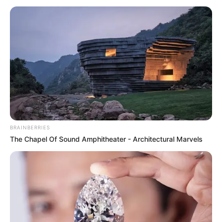
#TIPS GAMING
GAME
Tips Mengatasi Lag dan Masalah Koneksi
Saat Bermain Mobile Legends
7 bulan yang lalu
BRAINBERRIES
The Chapel Of Sound Amphitheater - Architectural Marvels
LIHAT LAINNYA +
TERPOPULER