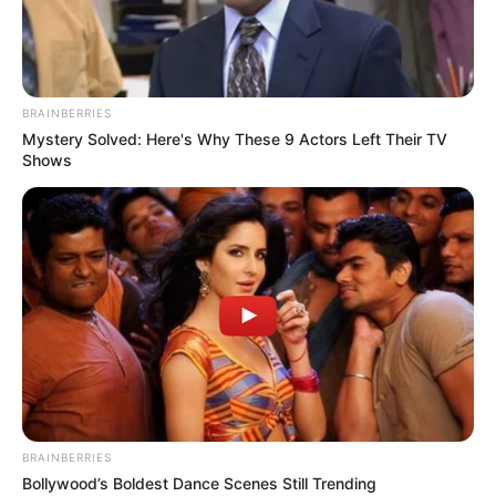
Ayyaseveriday
Beragam Informasi Hari Ini
Home
Teknologi
Pendidikan
Kesehatan
PPG
HEADLINE
BRAINBERRIES
Memilih Lokas
Mystery Solved: Here's Why These 9 Actors Left Their TV
Shows
BRAINBERRIES
Bollywood’s Boldest Dance Scenes Still Trending