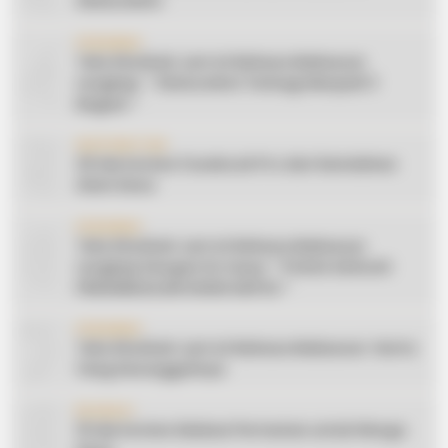
Silaturahmi
4
CERAMAH
Teks Khutbah Jum’at Bahasa Makassar
Lengkap: ” Silaturahmi Terbagi Menjadi 3
Bagian “
5
INSPIRATION
20 Ide Konten Facebook Pro dari Keindahan
Alam Desa
6
CERAMAH
Teks Khutbah Jum’at Bahasa Makassar
Lengkap Dengan Do’anya: ” PUASA ADALAH
PENGENDALIAN HAWA NAFSU “
7
CERAMAH
Teks Khutbah Jum’at Bahasa Makassar: Harta
Yang Sesungguhnya
8
EDUKASI
10 Ide Konten Edukasi Pertanian untuk Warga