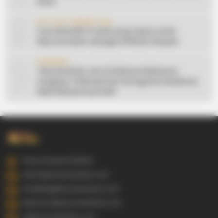
Desa
9
AFFILIATE MARKETING
Cara Memilih Produk yang Tepat untuk
Dipromosikan sebagai Affiliate Shopee
10
CERAMAH
Teks Khutbah Jum’at Bahasa Makassar
Lengkap: 5 Hikmah Dari Peringatan Kelahiran
Nabi Muhammad SAW
Gowa Sulawesi Selatan
admin@ayyaseveriday.com
marketing@ayyaseveriday.com
kerjasama@ayyaseveriday.com
cs@ayyaseveriday.com