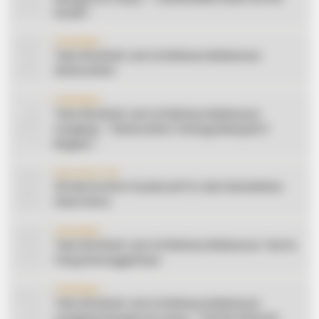
ISLAM “
3
CERAMAH
Teks Khutbah Jum’at Bahasa Makassar:
Silaturahmi
4
CERAMAH
Teks Khutbah Jum’at Bahasa Makassar
Lengkap: ” Silaturahmi Terbagi Menjadi 3
Bagian “
5
INSPIRATION
20 Ide Konten Facebook Pro dari Keindahan
Alam Desa
6
CERAMAH
Teks Khutbah Jum’at Bahasa Makassar: Harta
Yang Sesungguhnya
7
CERAMAH
Teks Khutbah Jum’at Bahasa Makassar
Lengkap Dengan Do’anya: ” PUASA ADALAH