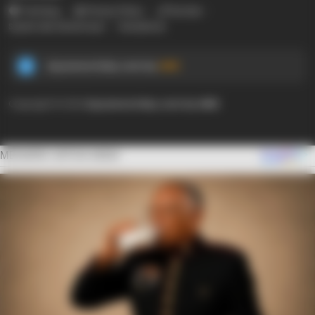
Tentang
Privacy Policy
Kontak
Syarat dan Ketentuan
Disclaimer
Ayyaseveriday.com by
AMK
Copyright © 2024
Ayyaseveriday.com by AMK