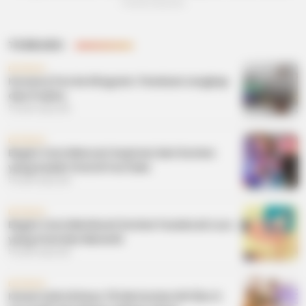
4 bulan yang lalu
TERBARU
EDUKASI
Konversi Pon ke Kilogram: Panduan Lengkap
dan Praktis
5 bulan yang lalu
EDUKASI
Begini Cara Mencari Inspirasi dari Konten
yang Sudah Viral di YouTube
5 bulan yang lalu
EDUKASI
Begini Cara Membuat Konten Facebook Lucu
yang Viral dan Menarik
5 bulan yang lalu
EDUKASI
Kreasi Unik di Desa: 10 Ide Konten DIY (Do It