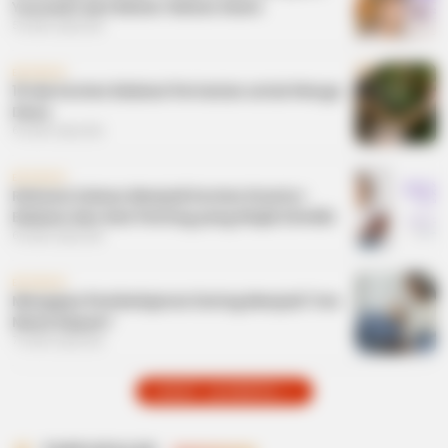
Yourself) dari Bahan-Bahan Alami
5 bulan yang lalu
EDUKASI
10 Ide Konten Edukasi Pertanian untuk Warga
Desa
6 bulan yang lalu
EDUKASI
Rahasia Sukses Menjadi Konten Kreator:
Edukasi dan Alat Penting yang Wajib Dimiliki
6 bulan yang lalu
EDUKASI
Mengapa Pembelajaran Daring Menjadi Tren
Masa Depan?
7 bulan yang lalu
LIHAT LAINNYA +