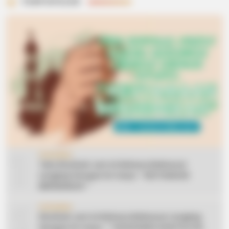
TERPOPULER
1
CERAMAH
Teks Khutbah Jum’at Bahasa Makassar
Lengkap Dengan Do’anya: ” KEUTAMAAN
BERSEDEKAH “
2
CERAMAH
Khutbah Jum’at Bahasa Makassar Lengkap
Dengan Do’anya: ” TAHUN BARU DAN POLITIK