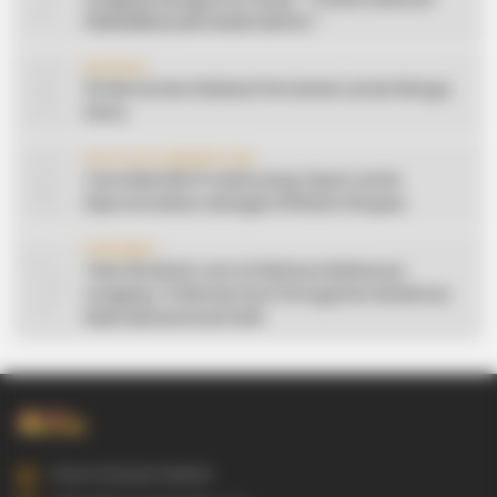
PENGENDALIAN HAWA NAFSU “
8
EDUKASI
10 Ide Konten Edukasi Pertanian untuk Warga
Desa
9
AFFILIATE MARKETING
Cara Memilih Produk yang Tepat untuk
Dipromosikan sebagai Affiliate Shopee
10
CERAMAH
Teks Khutbah Jum’at Bahasa Makassar
Lengkap: 5 Hikmah Dari Peringatan Kelahiran
Nabi Muhammad SAW
Gowa Sulawesi Selatan