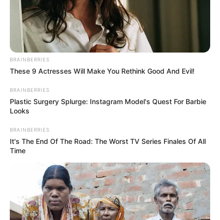
Ayyaseveriday
Beragam Informasi Hari Ini
Home
Teknologi
Pendidikan
Kesehatan
PPG
HEADLINE
Memilih Lokasi Strategis untuk Ke
BRAINBERRIES
These 9 Actresses Will Make You Rethink Good And Evil!
BRAINBERRIES
Plastic Surgery Splurge: Instagram Model's Quest For Barbie
Looks
BRAINBERRIES
It's The End Of The Road: The Worst TV Series Finales Of All
Time