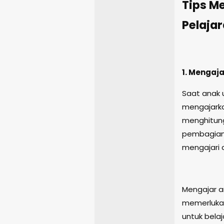
Tips M
Pelaja
1. Mengaja
Saat anak 
mengajarka
menghitung
pembagian.
mengajari 
Mengajar a
memerlukan
untuk bela