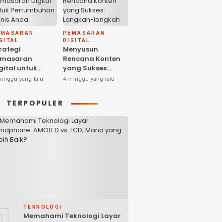
EMASARAN
PEMASARAN
GITAL
DIGITAL
rategi
Menyusun
emasaran
Rencana Konten
gital untuk
yang Sukses:
ertumbuhan
Langkah-langkah
minggu yang lalu
4 minggu yang lalu
snis Anda
dan Ide-ide
Kreatif
TERPOPULER
1
TEKNOLOGI
Memahami Teknologi Layar