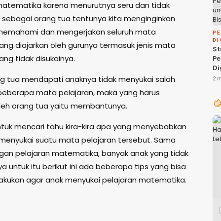
matematika karena menurutnya seru dan tidak
it, sebagai orang tua tentunya kita menginginkan
 memahami dan mengerjakan seluruh mata
P
DI
yang diajarkan oleh gurunya termasuk jenis mata
St
ang tidak disukainya.
P
Di
P
ng tua mendapati anaknya tidak menyukai salah
2 
Bi
beberapa mata pelajaran, maka yang harus
oleh orang tua yaitu membantunya.
tuk mencari tahu kira-kira apa yang menyebabkan
 menyukai suatu mata pelajaran tersebut. Sama
gan pelajaran matematika, banyak anak yang tidak
 untuk itu berikut ini ada beberapa tips yang bisa
lakukan agar anak menyukai pelajaran matematika.