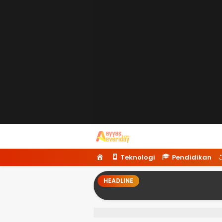
Ayyaseveriday
Beragam Informasi Hari Ini
H
Teknologi
Pendidikan
o
m
HEADLINE
e