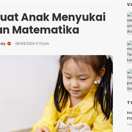
V
uat Anak Menyukai
ran Matematika
day
06/04/2026 5:10 pm
T
Ha
Fi
1 h