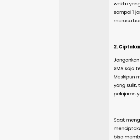
waktu yang
sampai 1 j
merasa bo
2. Ciptak
Jangankan 
SMA saja t
Meskipun m
yang sulit
pelajaran 
Saat menga
menciptaka
bisa membe