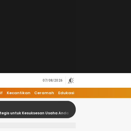
07/08/2026
if
Kecantikan
Ceramah
Edukasi
 Kesuksesan Usaha Anda
18 Kesalahan Umum dalam Bisn