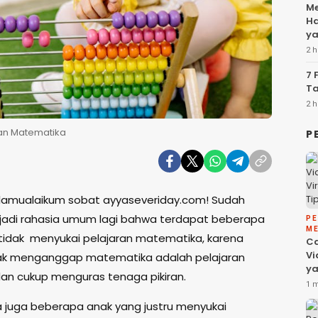
Me
Ha
ya
2 h
7 
Ta
2 h
an Matematika
P
salamualaikum sobat ayyaseveriday.com! Sudah
adi rahasia umum lagi bahwa terdapat beberapa
P
ME
tidak menyukai pelajaran matematika, karena
C
Vi
ak menganggap matematika adalah pelajaran
ya
 dan cukup menguras tenaga pikiran.
Fa
1 
da
juga beberapa anak yang justru menyukai