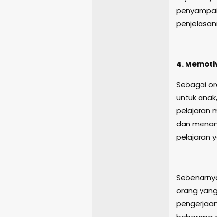
penyampaia
penjelasan
4. Memoti
Sebagai or
untuk anak
pelajaran 
dan menan
pelajaran 
Sebenarnya 
orang yan
pengerjaan
beberapa o