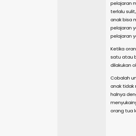
pelajaran 
terlalu sul
anak bisa
pelajaran 
pelajaran y
Ketika ora
satu atau 
dilakukan 
Cobalah un
anak tidak
halnya den
menyukainya
orang tua 