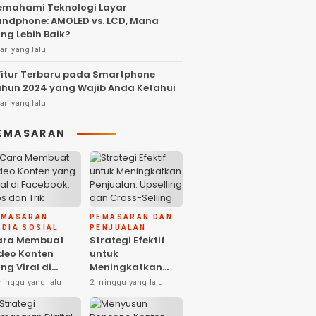
mahami Teknologi Layar
ndphone: AMOLED vs. LCD, Mana
ng Lebih Baik?
ari yang lalu
Fitur Terbaru pada Smartphone
hun 2024 yang Wajib Anda Ketahui
ari yang lalu
EMASARAN
EMASARAN
PEMASARAN DAN
DIA SOSIAL
PENJUALAN
ara Membuat
Strategi Efektif
deo Konten
untuk
ng Viral di
Meningkatkan
cebook: Tips
Penjualan:
minggu yang lalu
2 minggu yang lalu
n Trik
Upselling dan
Cross-Selling