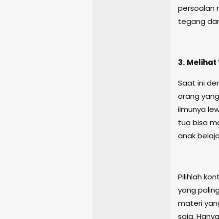
persoalan 
tegang dan
3.
Melihat
Saat ini d
orang yan
ilmunya le
tua bisa m
anak belaj
Pilihlah k
yang palin
materi yan
saja. Hany