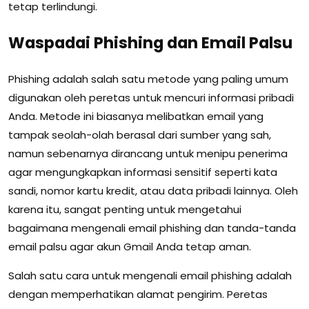
tetap terlindungi.
Waspadai Phishing dan Email Palsu
Phishing adalah salah satu metode yang paling umum
digunakan oleh peretas untuk mencuri informasi pribadi
Anda. Metode ini biasanya melibatkan email yang
tampak seolah-olah berasal dari sumber yang sah,
namun sebenarnya dirancang untuk menipu penerima
agar mengungkapkan informasi sensitif seperti kata
sandi, nomor kartu kredit, atau data pribadi lainnya. Oleh
karena itu, sangat penting untuk mengetahui
bagaimana mengenali email phishing dan tanda-tanda
email palsu agar akun Gmail Anda tetap aman.
Salah satu cara untuk mengenali email phishing adalah
dengan memperhatikan alamat pengirim. Peretas