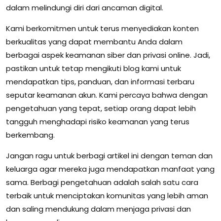
dalam melindungi diri dari ancaman digital.
Kami berkomitmen untuk terus menyediakan konten
berkualitas yang dapat membantu Anda dalam
berbagai aspek keamanan siber dan privasi online. Jadi,
pastikan untuk tetap mengikuti blog kami untuk
mendapatkan tips, panduan, dan informasi terbaru
seputar keamanan akun. Kami percaya bahwa dengan
pengetahuan yang tepat, setiap orang dapat lebih
tangguh menghadapi risiko keamanan yang terus
berkembang.
Jangan ragu untuk berbagi artikel ini dengan teman dan
keluarga agar mereka juga mendapatkan manfaat yang
sama. Berbagi pengetahuan adalah salah satu cara
terbaik untuk menciptakan komunitas yang lebih aman
dan saling mendukung dalam menjaga privasi dan