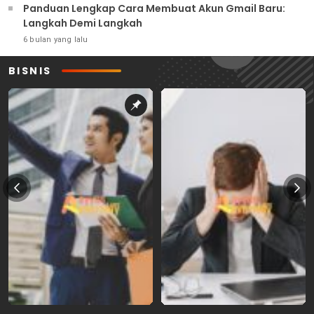
Panduan Lengkap Cara Membuat Akun Gmail Baru:
Langkah Demi Langkah
6 bulan yang lalu
BISNIS