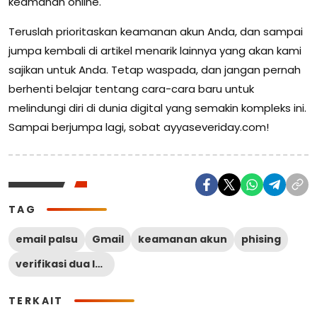
keamanan online.
Teruslah prioritaskan keamanan akun Anda, dan sampai
jumpa kembali di artikel menarik lainnya yang akan kami
sajikan untuk Anda. Tetap waspada, dan jangan pernah
berhenti belajar tentang cara-cara baru untuk
melindungi diri di dunia digital yang semakin kompleks ini.
Sampai berjumpa lagi, sobat ayyaseveriday.com!
TAG
email palsu
Gmail
keamanan akun
phising
verifikasi dua langkah
TERKAIT