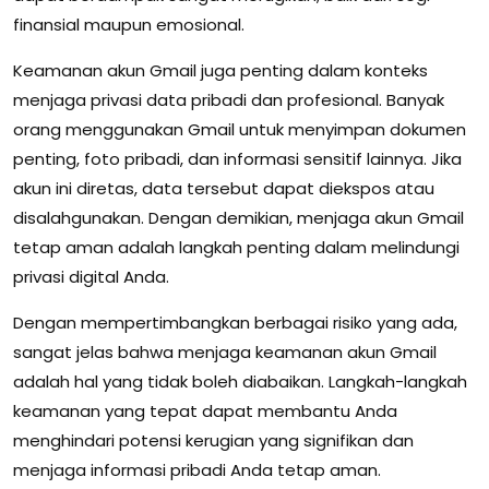
finansial maupun emosional.
Keamanan akun Gmail juga penting dalam konteks
menjaga privasi data pribadi dan profesional. Banyak
orang menggunakan Gmail untuk menyimpan dokumen
penting, foto pribadi, dan informasi sensitif lainnya. Jika
akun ini diretas, data tersebut dapat diekspos atau
disalahgunakan. Dengan demikian, menjaga akun Gmail
tetap aman adalah langkah penting dalam melindungi
privasi digital Anda.
Dengan mempertimbangkan berbagai risiko yang ada,
sangat jelas bahwa menjaga keamanan akun Gmail
adalah hal yang tidak boleh diabaikan. Langkah-langkah
keamanan yang tepat dapat membantu Anda
menghindari potensi kerugian yang signifikan dan
menjaga informasi pribadi Anda tetap aman.