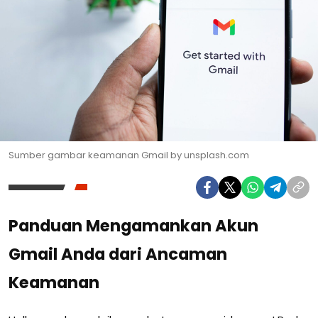
Sumber gambar keamanan Gmail by unsplash.com
Panduan Mengamankan Akun
Gmail Anda dari Ancaman
Keamanan