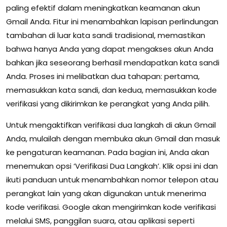
paling efektif dalam meningkatkan keamanan akun
Gmail Anda. Fitur ini menambahkan lapisan perlindungan
tambahan di luar kata sandi tradisional, memastikan
bahwa hanya Anda yang dapat mengakses akun Anda
bahkan jika seseorang berhasil mendapatkan kata sandi
Anda. Proses ini melibatkan dua tahapan: pertama,
memasukkan kata sandi, dan kedua, memasukkan kode
verifikasi yang dikirimkan ke perangkat yang Anda pilih.
Untuk mengaktifkan verifikasi dua langkah di akun Gmail
Anda, mulailah dengan membuka akun Gmail dan masuk
ke pengaturan keamanan. Pada bagian ini, Anda akan
menemukan opsi ‘Verifikasi Dua Langkah’. Klik opsi ini dan
ikuti panduan untuk menambahkan nomor telepon atau
perangkat lain yang akan digunakan untuk menerima
kode verifikasi. Google akan mengirimkan kode verifikasi
melalui SMS, panggilan suara, atau aplikasi seperti