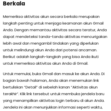
Berkala
Memeriksa aktivitas akun secara berkala merupakan
langkah penting untuk menjaga keamanan akun Gmail
Anda. Dengan memantau aktivitas secara teratur, Anda
dapat mendeteksi tanda-tanda aktivitas mencurigakan
lebih awal dan mengambil tindakan yang diperlukan
untuk melindungi akun Anda dari potensi ancaman.
Berikut adalah langkah-langkah yang bisa Anda ikuti
untuk memeriksa aktivitas akun Anda di Gmail.
Untuk memulai, buka Gmail dan masuk ke akun Anda. Di
bagian bawah halaman, Anda akan menemukan link
bertuliskan “Detail” di sebelah kanan “Aktivitas akun
terakhir”. Klik link tersebut untuk membuka jendela baru
yang menampilkan aktivitas login terbaru di akun Anda.
Jendela ini akan menunjukkan informasi seperti waktu,