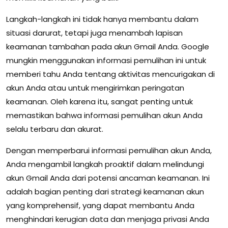
Langkah-langkah ini tidak hanya membantu dalam
situasi darurat, tetapi juga menambah lapisan
keamanan tambahan pada akun Gmail Anda. Google
mungkin menggunakan informasi pemulihan ini untuk
memberi tahu Anda tentang aktivitas mencurigakan di
akun Anda atau untuk mengirimkan peringatan
keamanan. Oleh karena itu, sangat penting untuk
memastikan bahwa informasi pemulihan akun Anda
selalu terbaru dan akurat.
Dengan memperbarui informasi pemulihan akun Anda,
Anda mengambil langkah proaktif dalam melindungi
akun Gmail Anda dari potensi ancaman keamanan. Ini
adalah bagian penting dari strategi keamanan akun
yang komprehensif, yang dapat membantu Anda
menghindari kerugian data dan menjaga privasi Anda