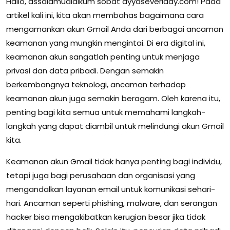
Hallo, assalamualaikum sobat ayyaseveriday.com! Pada
artikel kali ini, kita akan membahas bagaimana cara
mengamankan akun Gmail Anda dari berbagai ancaman
keamanan yang mungkin mengintai. Di era digital ini,
keamanan akun sangatlah penting untuk menjaga
privasi dan data pribadi. Dengan semakin
berkembangnya teknologi, ancaman terhadap
keamanan akun juga semakin beragam. Oleh karena itu,
penting bagi kita semua untuk memahami langkah-
langkah yang dapat diambil untuk melindungi akun Gmail
kita.
Keamanan akun Gmail tidak hanya penting bagi individu,
tetapi juga bagi perusahaan dan organisasi yang
mengandalkan layanan email untuk komunikasi sehari-
hari. Ancaman seperti phishing, malware, dan serangan
hacker bisa mengakibatkan kerugian besar jika tidak