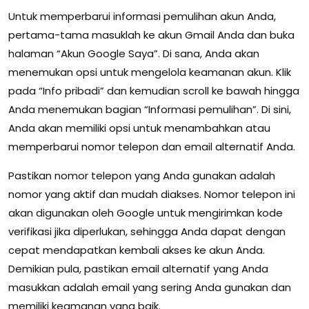
Untuk memperbarui informasi pemulihan akun Anda,
pertama-tama masuklah ke akun Gmail Anda dan buka
halaman “Akun Google Saya”. Di sana, Anda akan
menemukan opsi untuk mengelola keamanan akun. Klik
pada “Info pribadi” dan kemudian scroll ke bawah hingga
Anda menemukan bagian “Informasi pemulihan”. Di sini,
Anda akan memiliki opsi untuk menambahkan atau
memperbarui nomor telepon dan email alternatif Anda.
Pastikan nomor telepon yang Anda gunakan adalah
nomor yang aktif dan mudah diakses. Nomor telepon ini
akan digunakan oleh Google untuk mengirimkan kode
verifikasi jika diperlukan, sehingga Anda dapat dengan
cepat mendapatkan kembali akses ke akun Anda.
Demikian pula, pastikan email alternatif yang Anda
masukkan adalah email yang sering Anda gunakan dan
memiliki keamanan yang baik.