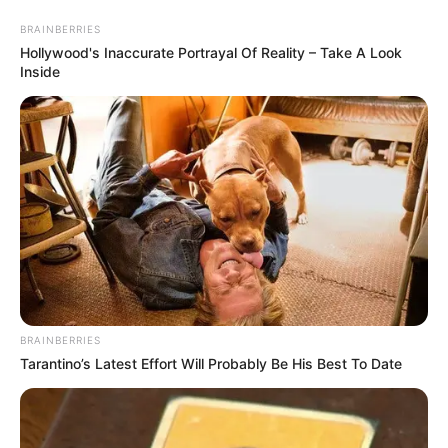
BRAINBERRIES
Hollywood's Inaccurate Portrayal Of Reality – Take A Look
Inside
BRAINBERRIES
Tarantino’s Latest Effort Will Probably Be His Best To Date