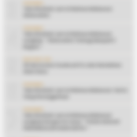
3
CERAMAH
Teks Khutbah Jum’at Bahasa Makassar:
Silaturahmi
4
CERAMAH
Teks Khutbah Jum’at Bahasa Makassar
Lengkap: ” Silaturahmi Terbagi Menjadi 3
Bagian “
5
INSPIRATION
20 Ide Konten Facebook Pro dari Keindahan
Alam Desa
6
CERAMAH
Teks Khutbah Jum’at Bahasa Makassar: Harta
Yang Sesungguhnya
7
CERAMAH
Teks Khutbah Jum’at Bahasa Makassar
Lengkap Dengan Do’anya: ” PUASA ADALAH
PENGENDALIAN HAWA NAFSU “