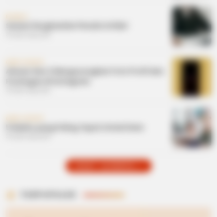
BISNIS
Sistem Penghasilan Penulis Artikel
3 bulan yang lalu
GAYA HIDUP
Alasan Gen Z Mengosongkan Foto Profil dan
Postingan di Instagram
3 bulan yang lalu
GAYA HIDUP
5 Waktu yang Paling Tepat Untuk Diam
3 bulan yang lalu
LIHAT LAINNYA +
TERPOPULER