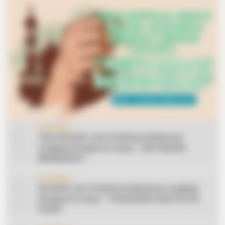
1
CERAMAH
Teks Khutbah Jum’at Bahasa Makassar
Lengkap Dengan Do’anya: ” KEUTAMAAN
BERSEDEKAH “
2
CERAMAH
Khutbah Jum’at Bahasa Makassar Lengkap
Dengan Do’anya: ” TAHUN BARU DAN POLITIK
ISLAM “