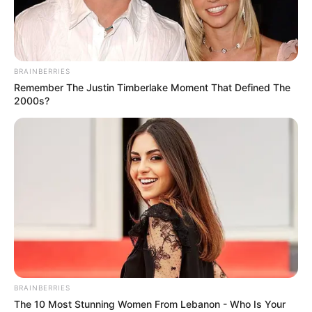
Ayyaseveriday
Beragam Informasi Hari Ini
Home
Teknologi
Pendidikan
Kesehatan
PPG
HEADLINE
BRAINBERRIES
Memilih Lokasi Stra
Remember The Justin Timberlake Moment That Defined The
2000s?
BRAINBERRIES
The 10 Most Stunning Women From Lebanon - Who Is Your