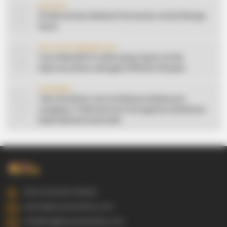
8
EDUKASI
10 Ide Konten Edukasi Pertanian untuk Warga
Desa
9
AFFILIATE MARKETING
Cara Memilih Produk yang Tepat untuk
Dipromosikan sebagai Affiliate Shopee
10
CERAMAH
Teks Khutbah Jum’at Bahasa Makassar
Lengkap: 5 Hikmah Dari Peringatan Kelahiran
Nabi Muhammad SAW
Gowa Sulawesi Selatan
admin@ayyaseveriday.com
marketing@ayyaseveriday.com