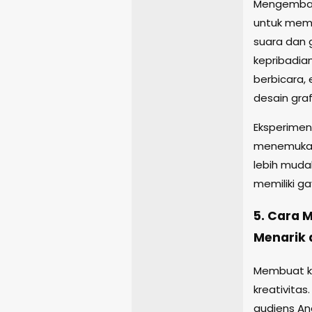
Mengembang
untuk memb
suara dan 
kepribadian
berbicara,
desain graf
Eksperimen
menemukan 
lebih muda
memiliki ga
5. Cara 
Menarik 
Membuat k
kreativita
audiens And