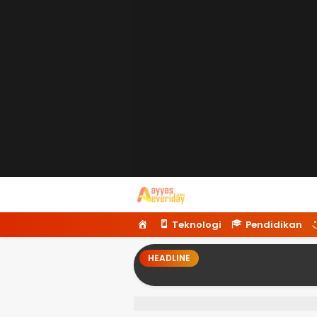
Ayyaseveriday
Beragam Informasi Hari Ini
H
Teknologi
Pendidikan
o
m
HEADLINE
e