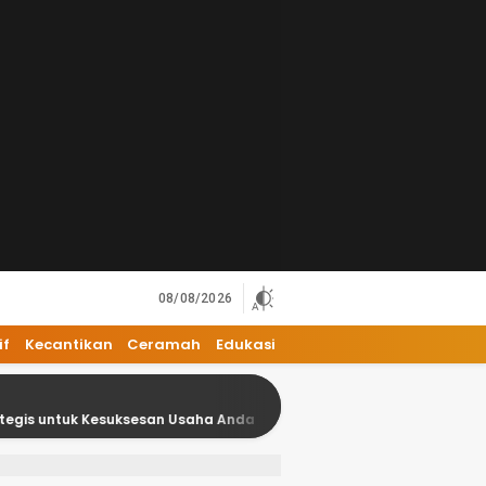
08/08/2026
if
Kecantikan
Ceramah
Edukasi
uk Kesuksesan Usaha Anda
18 Kesalahan Umum dalam Bi