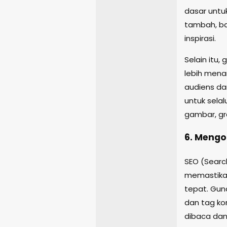
dasar untuk
tambah, bai
inspirasi.
Selain itu,
lebih menar
audiens da
untuk sela
gambar, gra
6. Mengo
SEO (Searc
memastikan
tepat. Guna
dan tag ko
dibaca dan