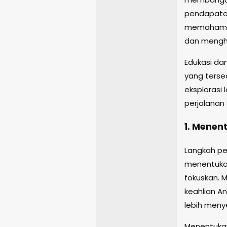
pendapatan
memahami 
dan menghi
Edukasi d
yang terse
eksplorasi
perjalanan
1. Menen
Langkah pe
menentukan
fokuskan. 
keahlian 
lebih meny
Menentukan