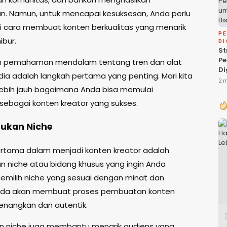
. Namun, untuk mencapai kesuksesan, Anda perlu
cara membuat konten berkualitas yang menarik
P
bur.
DI
St
P
an pemahaman mendalam tentang tren dan alat
Di
dia adalah langkah pertama yang penting. Mari kita
P
2 
Bi
 lebih jauh bagaimana Anda bisa memulai
 sebagai konten kreator yang sukses.
tukan Niche
rtama dalam menjadi konten kreator adalah
 niche atau bidang khusus yang ingin Anda
Memilih niche yang sesuai dengan minat dan
Anda akan membuat proses pembuatan konten
enangkan dan autentik.
 niche juga membantu menarik audiens yang