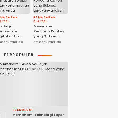
EMASARAN
PEMASARAN
GITAL
DIGITAL
rategi
Menyusun
emasaran
Rencana Konten
gital untuk
yang Sukses:
ertumbuhan
Langkah-langkah
minggu yang lalu
4 minggu yang lalu
snis Anda
dan Ide-ide
Kreatif
TERPOPULER
1
TEKNOLOGI
Memahami Teknologi Layar