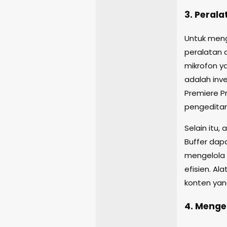
3. Peral
Untuk meng
peralatan d
mikrofon y
adalah inve
Premiere P
pengeditan
Selain itu,
Buffer da
mengelola 
efisien. A
konten yan
4. Meng