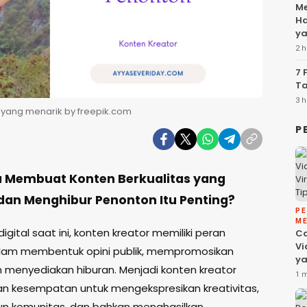
Me
Ha
ya
2 h
7 
Ta
3 h
ang menarik by freepik.com
P
 Membuat Konten Berkualitas yang
dan Menghibur Penonton Itu Penting?
P
ME
igital saat ini, konten kreator memiliki peran
C
Vi
lam membentuk opini publik, mempromosikan
ya
n menyediakan hiburan. Menjadi konten kreator
Fa
1 
da
 kesempatan untuk mengekspresikan kreativitas,
 komunitas, dan bahkan menghasilkan