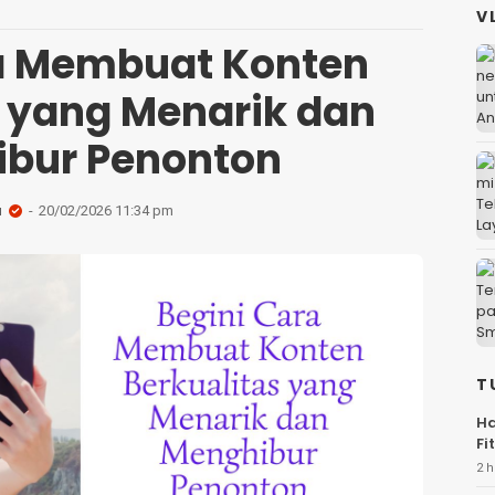
V
a Membuat Konten
s yang Menarik dan
bur Penonton
a
20/02/2026 11:34 pm
T
Ha
Fi
2 h