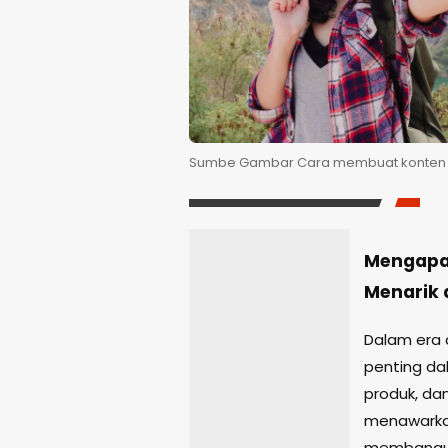
Sumbe Gambar Cara membuat konten y
Mengapa
Menarik 
Dalam era d
penting da
produk, da
menawarkan
membangun