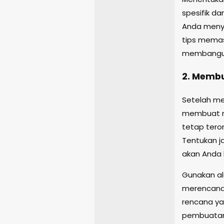
spesifik da
Anda menyu
tips memas
membangun
2. Memb
Setelah me
membuat r
tetap tero
Tentukan j
akan Anda 
Gunakan al
merencana
rencana yan
pembuatan