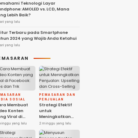
mahami Teknologi Layar
ndphone: AMOLED vs. LCD, Mana
ng Lebih Baik?
ari yang lalu
Fitur Terbaru pada Smartphone
hun 2024 yang Wajib Anda Ketahui
ari yang lalu
EMASARAN
EMASARAN
PEMASARAN DAN
DIA SOSIAL
PENJUALAN
ara Membuat
Strategi Efektif
deo Konten
untuk
ng Viral di
Meningkatkan
cebook: Tips
Penjualan:
minggu yang lalu
2 minggu yang lalu
n Trik
Upselling dan
Cross-Selling