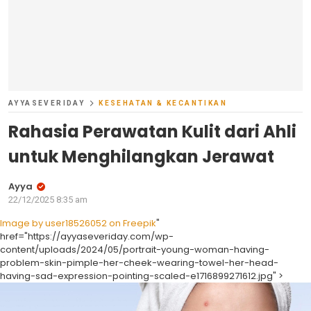
AYYASEVERIDAY
KESEHATAN & KECANTIKAN
Rahasia Perawatan Kulit dari Ahli
untuk Menghilangkan Jerawat
Ayya
22/12/2025 8:35 am
Image by user18526052 on Freepik
"
href="https://ayyaseveriday.com/wp-
content/uploads/2024/05/portrait-young-woman-having-
problem-skin-pimple-her-cheek-wearing-towel-her-head-
having-sad-expression-pointing-scaled-e1716899271612.jpg" >