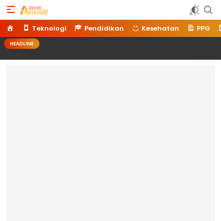
Ayyaseveriday
Beragam Informasi Hari Ini
Home
Teknologi
Pendidikan
Kesehatan
PPG
HEADLINE
Memilih Lo