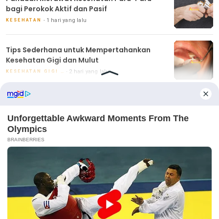
bagi Perokok Aktif dan Pasif
1 hari yang lalu
KESEHATAN
Tips Sederhana untuk Mempertahankan
Kesehatan Gigi dan Mulut
2 hari yang lalu
KESEHATAN GIGI DAN MULUT
Handphone Terbaik untuk Anak-Anak: Fitur
Keamanan dan Edukasi
2 hari yang lalu
TEKNOLOGI ANAK
INDEX BERITA
VLOGGING
Handphone Terbaik untuk Anak-Anak: Fitur
Keamanan dan Edukasi