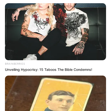
#KESEHATAN KULIT
KESEHATAN
Pentingnya Mengonsumsi Vitamin untuk
Kesehatan Kulit
2 minggu yang lalu
BRAINBERRIES
Unveiling Hypocrisy: 15 Taboos The Bible Condemns!
KESEHATAN
Rahasia Nutrisi Buah untuk Kesehatan Kulit:
Buah Apa yang Paling Baik?
6 bulan yang lalu
KESEHATAN
Buah Pala dan Kesehatan Kulit: Mengatasi
Masalah Kulit Secara Alami