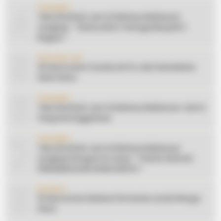
4
CERAMAH
Teks Khutbah Jum’at Bahasa Makassar
Lengkap: ” Silaturahmi Terbagi Menjadi 3
Bagian “
5
INSPIRATION
20 Ide Konten Facebook Pro dari Keindahan
Alam Desa
6
CERAMAH
Teks Khutbah Jum’at Bahasa Makassar: Harta
Yang Sesungguhnya
7
CERAMAH
Teks Khutbah Jum’at Bahasa Makassar
Lengkap Dengan Do’anya: ” PUASA ADALAH
PENGENDALIAN HAWA NAFSU “
8
EDUKASI
10 Ide Konten Edukasi Pertanian untuk Warga
Desa