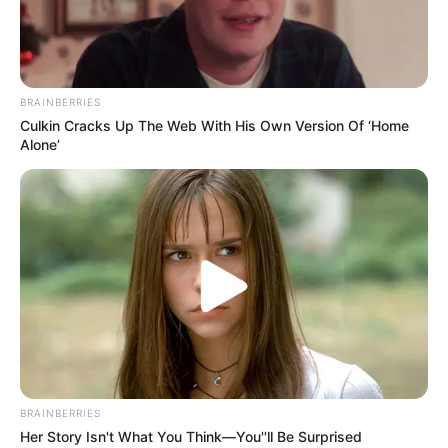
Ayyaseveriday
Beragam Informasi Hari Ini
Home
Teknologi
Pendidikan
Kesehatan
PPG
HEADLINE
BRAINBERRIES
kasi Strategis untuk Kesuksesan Usaha Anda
18 Kesal
Culkin Cracks Up The Web With His Own Version Of ‘Home
Alone’
BRAINBERRIES
Her Story Isn't What You Think—You''ll Be Surprised