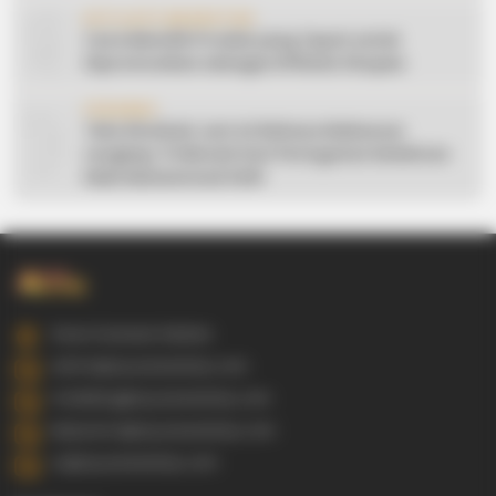
9
AFFILIATE MARKETING
Cara Memilih Produk yang Tepat untuk
Dipromosikan sebagai Affiliate Shopee
10
CERAMAH
Teks Khutbah Jum’at Bahasa Makassar
Lengkap: 5 Hikmah Dari Peringatan Kelahiran
Nabi Muhammad SAW
Gowa Sulawesi Selatan
admin@ayyaseveriday.com
marketing@ayyaseveriday.com
kerjasama@ayyaseveriday.com
cs@ayyaseveriday.com