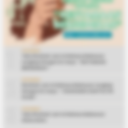
1
CERAMAH
Teks Khutbah Jum’at Bahasa Makassar
Lengkap Dengan Do’anya: ” KEUTAMAAN
BERSEDEKAH “
2
CERAMAH
Khutbah Jum’at Bahasa Makassar Lengkap
Dengan Do’anya: ” TAHUN BARU DAN POLITIK
ISLAM “
3
CERAMAH
Teks Khutbah Jum’at Bahasa Makassar:
Silaturahmi