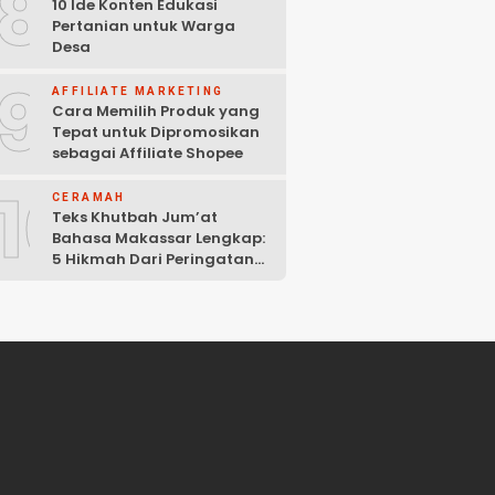
8
10 Ide Konten Edukasi
Pertanian untuk Warga
Desa
9
AFFILIATE MARKETING
Cara Memilih Produk yang
Tepat untuk Dipromosikan
sebagai Affiliate Shopee
10
CERAMAH
Teks Khutbah Jum’at
Bahasa Makassar Lengkap:
5 Hikmah Dari Peringatan
Kelahiran Nabi Muhammad
SAW