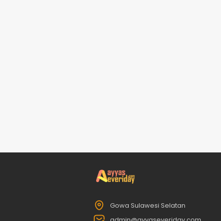
Gowa Sulawesi Selatan
admin@ayyaseveriday.com