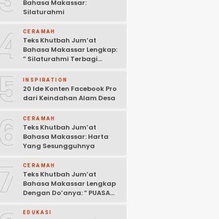
Bahasa Makassar:
Silaturahmi
4
CERAMAH
Teks Khutbah Jum’at
Bahasa Makassar Lengkap:
” Silaturahmi Terbagi
Menjadi 3 Bagian “
5
INSPIRATION
20 Ide Konten Facebook Pro
dari Keindahan Alam Desa
6
CERAMAH
Teks Khutbah Jum’at
Bahasa Makassar: Harta
Yang Sesungguhnya
7
CERAMAH
Teks Khutbah Jum’at
Bahasa Makassar Lengkap
Dengan Do’anya: ” PUASA
ADALAH PENGENDALIAN
HAWA NAFSU “
EDUKASI