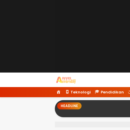
Ayyaseveriday
Beragam Informasi Hari Ini
H
Teknologi
Pendidikan
o
m
HEADLINE
e