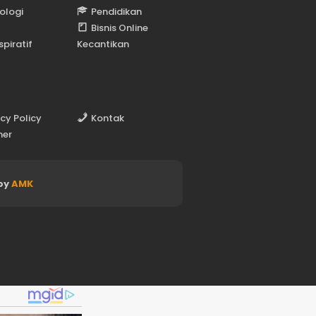
ologi
Pendidikan
Bisnis Online
spiratif
Kecantikan
acy Policy
Kontak
mer
by
AMK