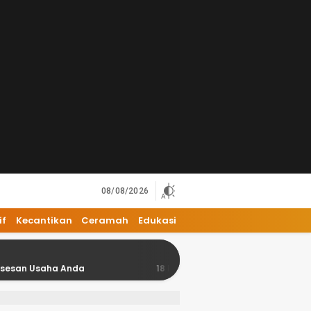
08/08/2026
if
Kecantikan
Ceramah
Edukasi
Anda
18 Kesalahan Umum dalam Bisnis yang Harus Dihi