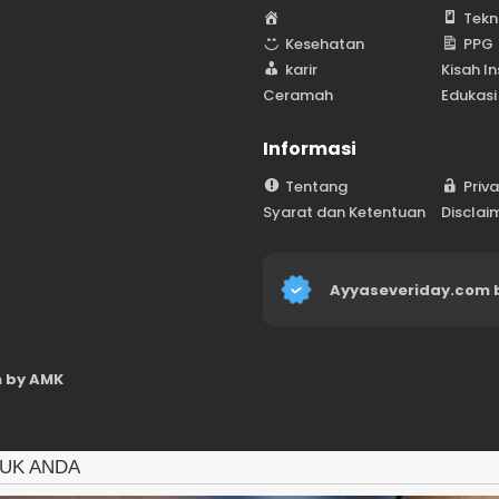
H
Tekn
o
Kesehatan
PPG
m
karir
Kisah In
e
Ceramah
Edukasi
Informasi
Tentang
Priv
Syarat dan Ketentuan
Disclai
Ayyaseveriday.com 
 by AMK