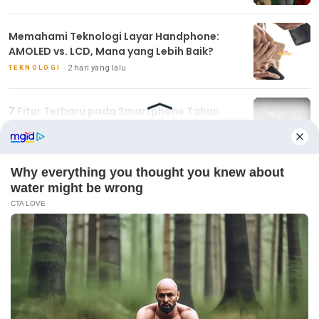
Memahami Teknologi Layar Handphone:
AMOLED vs. LCD, Mana yang Lebih Baik?
2 hari yang lalu
TEKNOLOGI
7 Fitur Terbaru pada Smartphone Tahun
2024 yang Wajib Anda Ketahui
2 hari yang lalu
TEKNOLOGI
INDEX BERITA
VLOGGING
Handphone Terbaik untuk Anak-Anak: Fitur
Keamanan dan Edukasi
1 hari yang lalu