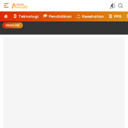
Ayyaseveriday
Beragam Informasi Hari Ini
Home
Teknologi
Pendidikan
Kesehatan
PPG
HEADLINE
Memilih Lokasi 