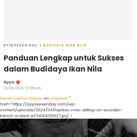
AYYASEVERIDAY
BUDIDAYA IKAN NILA
Panduan Lengkap untuk Sukses
dalam Budidaya Ikan Nila
Ayya
20/06/2026 10:58 pm
Dendy Darma Satyazi
on
Unsplash
"
href="https://ayyaseveriday.com/wp-
content/uploads/2024/04/topless-man-sitting-on-wooden-
bench-scaled-e1714134126927.jpg" >