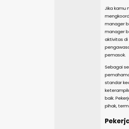
Jika kamu 
mengkoordi
manager bi
manager b
aktivitas d
pengawasan
pemasok.
Sebagai se
pemahaman
standar ke
keterampil
baik. Peke
pihak, terma
Pekerj