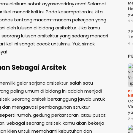
Me
alamualaikum sobat ayyaseveriday.com! Selamat
Ha
rtikel menarik kali ini. Pada kesempatan ini, kita
ya
ahas tentang macam-macam pekerjaan yang
4 h
ani oleh lulusan di bidang arsitektur. Jika kamu
7 
seorang lulusan arsitektur yang sedang mencari
Ta
artikel ini sangat cocok untukmu. Yuk, simak
4 h
ya!
P
aan Sebagai Arsitek
emiliki gelar sarjana arsitektur, salah satu
yang paling umum di bidang ini adalah menjadi
P
ME
sitek. Seorang arsitek bertanggung jawab untuk
C
 dan mengawasi pembangunan struktur
Vi
ya
seperti rumah, gedung perkantoran, atau pusat
Fa
2 
an. Sebagai seorang arsitek, kamu akan bekerja
da
an klien untuk memahami kebutuhan dan