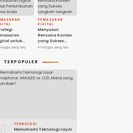
EMASARAN
PEMASARAN
GITAL
DIGITAL
rategi
Menyusun
emasaran
Rencana Konten
gital untuk
yang Sukses:
ertumbuhan
Langkah-langkah
minggu yang lalu
4 minggu yang lalu
snis Anda
dan Ide-ide
Kreatif
TERPOPULER
1
TEKNOLOGI
Memahami Teknologi Layar