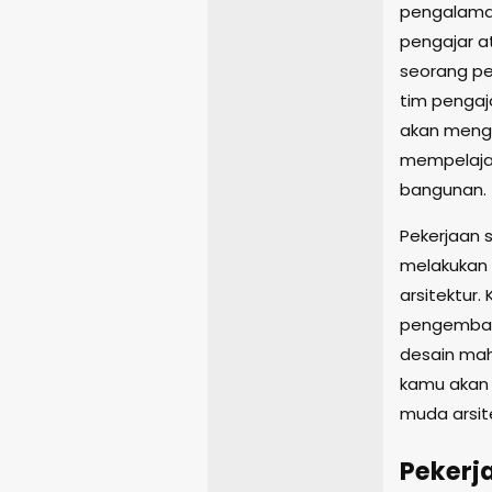
pengalaman
pengajar a
seorang pe
tim pengaja
akan meng
mempelajari
bangunan.
Pekerjaan 
melakukan p
arsitektur.
pengemban
desain mah
kamu akan
muda arsit
Pekerj