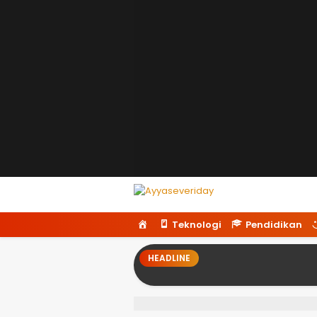
Ayyaseveriday
Beragam Informasi Hari Ini
H
Teknologi
Pendidikan
o
m
HEADLINE
e