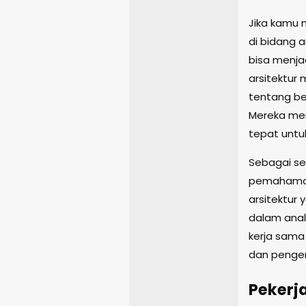
Jika kamu 
di bidang a
bisa menjad
arsitektur
tentang be
Mereka me
tepat untu
Sebagai seo
pemahaman
arsitektur 
dalam anali
kerja sama 
dan penge
Pekerj