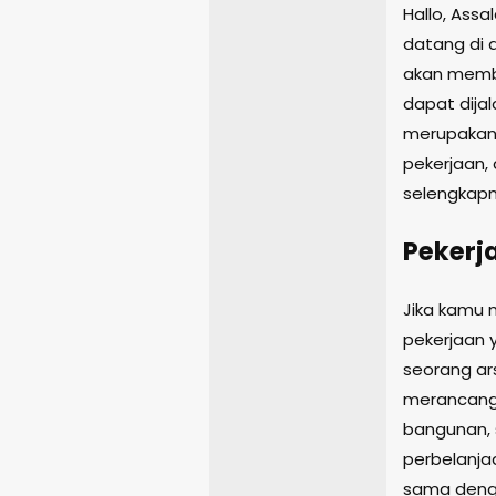
Hallo, Ass
datang di a
akan memb
dapat dijal
merupakan 
pekerjaan, 
selengkapn
Pekerj
Jika kamu m
pekerjaan 
seorang ar
merancang
bangunan, 
perbelanja
sama deng