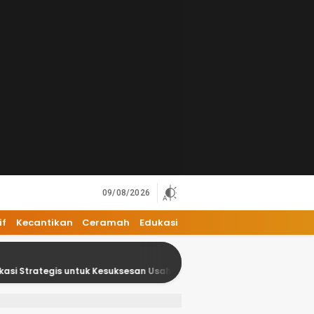
09/08/2026
if
Kecantikan
Ceramah
Edukasi
egis untuk Kesuksesan Usaha Anda
18 Kesalahan Umum 