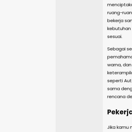
menciptaka
ruang-ruang
bekerja sa
kebutuhan 
sesuai.
Sebagai seo
pemahaman
warna, dan 
keterampil
seperti Aut
sama denga
rencana de
Pekerj
Jika kamu 