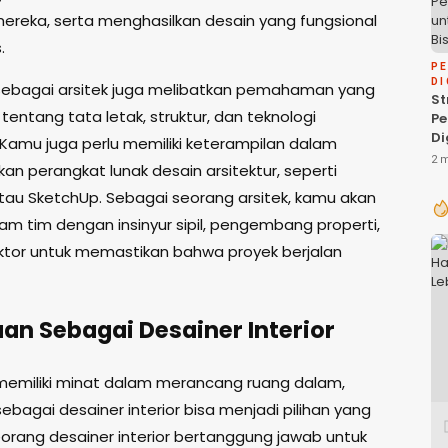
mereka, serta menghasilkan desain yang fungsional
.
P
DI
sebagai arsitek juga melibatkan pemahaman yang
St
entang tata letak, struktur, dan teknologi
P
Di
Kamu juga perlu memiliki keterampilan dalam
P
2 
n perangkat lunak desain arsitektur, seperti
Bi
au SketchUp. Sebagai seorang arsitek, kamu akan
am tim dengan insinyur sipil, pengembang properti,
ktor untuk memastikan bahwa proyek berjalan
an Sebagai Desainer Interior
memiliki minat dalam merancang ruang dalam,
ebagai desainer interior bisa menjadi pilihan yang
eorang desainer interior bertanggung jawab untuk