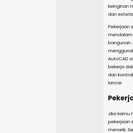
keinginan 
dan estetis
Pekerjaan 
mendalam t
bangunan. 
menggunaka
AutoCAD at
bekerja dal
dan kontra
lancar.
Pekerja
Jika kamu 
pekerjaan s
menarik. S