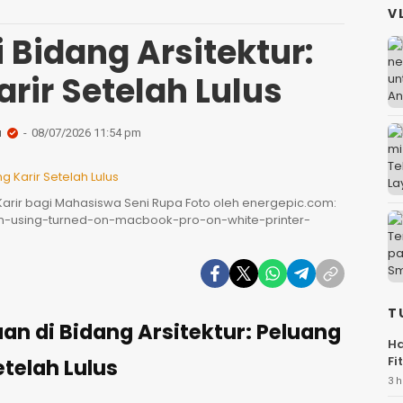
V
 Bidang Arsitektur:
rir Setelah Lulus
a
08/07/2026 11:54 pm
arir bagi Mahasiswa Seni Rupa Foto oleh energepic.com:
an-using-turned-on-macbook-pro-on-white-printer-
T
an di Bidang Arsitektur: Peluang
Ha
Fi
etelah Lulus
3 h