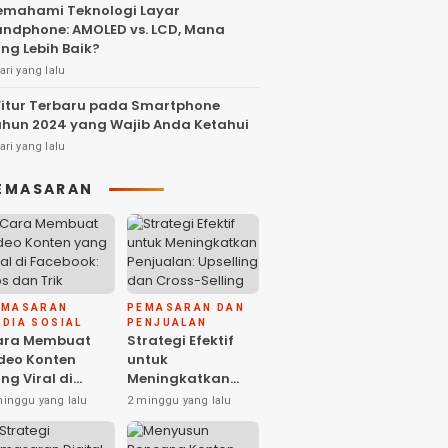
mahami Teknologi Layar
ndphone: AMOLED vs. LCD, Mana
ng Lebih Baik?
ari yang lalu
Fitur Terbaru pada Smartphone
hun 2024 yang Wajib Anda Ketahui
ari yang lalu
EMASARAN
EMASARAN
PEMASARAN DAN
DIA SOSIAL
PENJUALAN
ara Membuat
Strategi Efektif
deo Konten
untuk
ng Viral di
Meningkatkan
cebook: Tips
Penjualan:
minggu yang lalu
2 minggu yang lalu
n Trik
Upselling dan
Cross-Selling