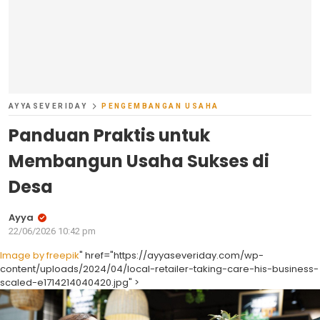
AYYASEVERIDAY
PENGEMBANGAN USAHA
Panduan Praktis untuk
Membangun Usaha Sukses di
Desa
Ayya
22/06/2026 10:42 pm
Image by freepik
" href="https://ayyaseveriday.com/wp-
content/uploads/2024/04/local-retailer-taking-care-his-business-
scaled-e1714214040420.jpg" >