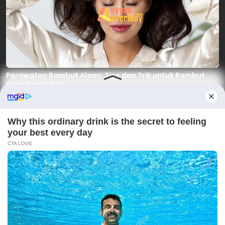
Perawatan Rambut Alami: Tips dan Trik untuk Rambut
Kuat dan Sehat
2 minggu yang lalu
Cara Mudah Menjaga
10 Tips Kecantikan untuk
Kecantikan dengan Tips
Kulit Sehat dan Bersinar
Sederhana dan Praktis
2 minggu yang lalu
2 minggu yang lalu