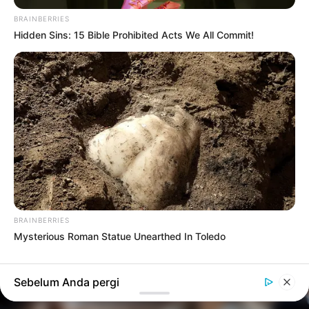
BRAINBERRIES
Hidden Sins: 15 Bible Prohibited Acts We All Commit!
AYYASEVERIDAY
GAYA HIDUP
Cara Mengetahui Kedewasaan
Seseorang Melalui Komunikasi
Everiday
19/04/2026 5:41 am
BRAINBERRIES
Mysterious Roman Statue Unearthed In Toledo
Sebelum Anda pergi