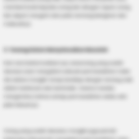
memberi kode kepada orang lain dengan tujuan orang
lain dapat mengerti dan peka tentang keinginan dan
maksudnya.
3. Tenang Dalam Menyelesaikan Masalah
Dari cara berkomunikasi nya, seseorang yang sudah
dewasa saat mengalami sebuah permasalahan maka
dia sebisa mungkin tetap bersikap dengan tenang, baik
dalam berbicara dan bertindak. Karena mereka
mengetahui, bahwa setiap permasalahan selalu ada
jalan keluarnya.
Orang yang sudah dewasa, mungkin juga pernah