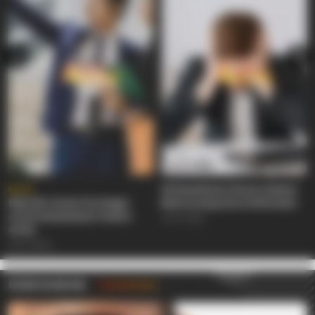
18 Kesalahan Umum dalam
BARU
Memilih Lokasi Strategis
Bisnis yang Harus Dihindari
untuk Kesuksesan Usaha
25/07/2026
Anda
26/07/2026
KEBUGARAN