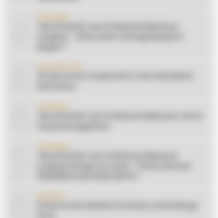
4
CERAMAH
Teks Khutbah Jum’at Bahasa Makassar
Lengkap: ” Silaturahmi Terbagi Menjadi 3
Bagian “
5
INSPIRATION
20 Ide Konten Facebook Pro dari Keindahan
Alam Desa
6
CERAMAH
Teks Khutbah Jum’at Bahasa Makassar: Harta
Yang Sesungguhnya
7
CERAMAH
Teks Khutbah Jum’at Bahasa Makassar
Lengkap Dengan Do’anya: ” PUASA ADALAH
PENGENDALIAN HAWA NAFSU “
8
EDUKASI
10 Ide Konten Edukasi Pertanian untuk Warga
Desa