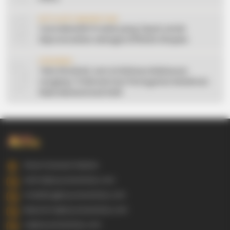
9
AFFILIATE MARKETING
Cara Memilih Produk yang Tepat untuk
Dipromosikan sebagai Affiliate Shopee
10
CERAMAH
Teks Khutbah Jum’at Bahasa Makassar
Lengkap: 5 Hikmah Dari Peringatan Kelahiran
Nabi Muhammad SAW
Gowa Sulawesi Selatan
admin@ayyaseveriday.com
marketing@ayyaseveriday.com
kerjasama@ayyaseveriday.com
cs@ayyaseveriday.com