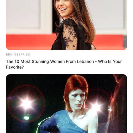
Ayyaseveriday
Beragam Informasi Hari Ini
Home
Teknologi
Pendidikan
Kesehatan
PPG
HEADLINE
h Lokasi Strategis untuk Kesuksesan Usaha Anda
18 K
BRAINBERRIES
The 10 Most Stunning Women From Lebanon - Who Is Your
Favorite?