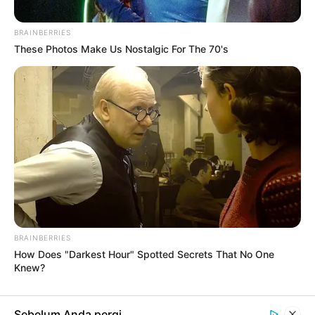
BRAINBERRIES
These Photos Make Us Nostalgic For The 70's
#PRESCHOOL
PENDIDIKAN
Panduan Memilih Kursus Online yang Tepat:
Tips dan Strategi
3 bulan yang lalu
Sudah ditampilkan semua
BRAINBERRIES
TERPOPULER
How Does "Darkest Hour" Spotted Secrets That No One
Knew?
Sebelum Anda pergi