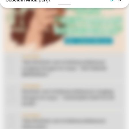
1
CERAMAH
Teks Khutbah Jum’at Bahasa Makassar
Lengkap Dengan Do’anya: ” KEUTAMAAN
BERSEDEKAH “
2
CERAMAH
Khutbah Jum’at Bahasa Makassar Lengkap
Dengan Do’anya: ” TAHUN BARU DAN POLITIK
ISLAM “
3
CERAMAH
Teks Khutbah Jum’at Bahasa Makassar:
Silaturahmi