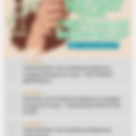
1
CERAMAH
Teks Khutbah Jum’at Bahasa Makassar
Lengkap Dengan Do’anya: ” KEUTAMAAN
BERSEDEKAH “
2
CERAMAH
Khutbah Jum’at Bahasa Makassar Lengkap
Dengan Do’anya: ” TAHUN BARU DAN POLITIK
ISLAM “
3
CERAMAH
Teks Khutbah Jum’at Bahasa Makassar: