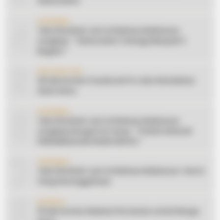
Silaturahmi
4
CERAMAH
Teks Khutbah Jum’at Bahasa Makassar
Lengkap: ” Silaturahmi Terbagi Menjadi 3
Bagian “
5
INSPIRATION
20 Ide Konten Facebook Pro dari Keindahan
Alam Desa
6
CERAMAH
Teks Khutbah Jum’at Bahasa Makassar
Lengkap Dengan Do’anya: ” PUASA ADALAH
PENGENDALIAN HAWA NAFSU “
7
CERAMAH
Teks Khutbah Jum’at Bahasa Makassar: Harta
Yang Sesungguhnya
8
EDUKASI
10 Ide Konten Edukasi Pertanian untuk Warga