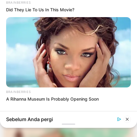
BRAINBERRIES
Did They Lie To Us In This Movie?
#PEOPLE
PENDIDIKAN
Panduan Memilih Kursus Online yang Tepat:
Tips dan Strategi
3 bulan yang lalu
LIHAT LAINNYA +
BRAINBERRIES
A Rihanna Museum Is Probably Opening Soon
TERPOPULER
Sebelum Anda pergi