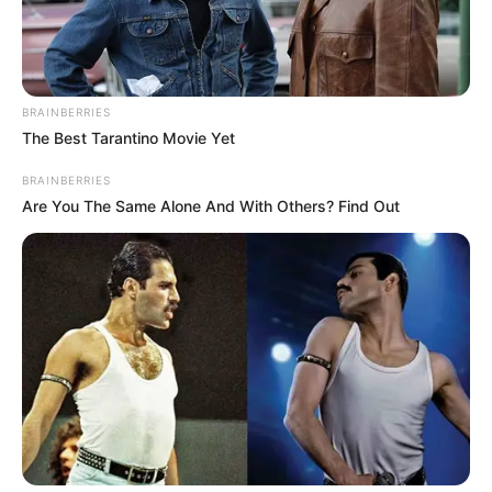
Ayyaseveriday
Beragam Informasi Hari Ini
Home
Teknologi
Pendidikan
Kesehatan
PPG
HEADLINE
BRAINBERRIES
Memilih
The Best Tarantino Movie Yet
BRAINBERRIES
Are You The Same Alone And With Others? Find Out