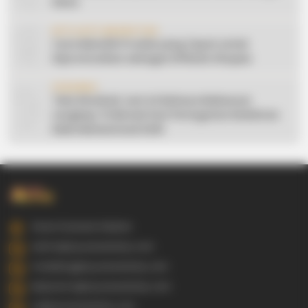
Desa
9
AFFILIATE MARKETING
Cara Memilih Produk yang Tepat untuk
Dipromosikan sebagai Affiliate Shopee
10
CERAMAH
Teks Khutbah Jum’at Bahasa Makassar
Lengkap: 5 Hikmah Dari Peringatan Kelahiran
Nabi Muhammad SAW
Gowa Sulawesi Selatan
admin@ayyaseveriday.com
marketing@ayyaseveriday.com
kerjasama@ayyaseveriday.com
cs@ayyaseveriday.com