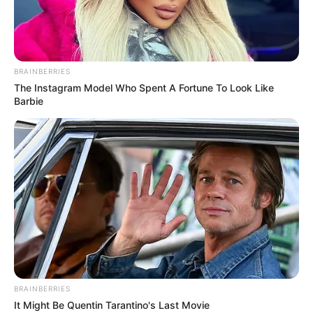
Ayyaseveriday
Beragam Informasi Hari Ini
Home
Teknologi
Pendidikan
Kesehatan
PPG
HEADLINE
BRAINBERRIES
Memilih Loka
The Instagram Model Who Spent A Fortune To Look Like
Barbie
BRAINBERRIES
It Might Be Quentin Tarantino's Last Movie