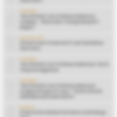
Silaturahmi
4
CERAMAH
Teks Khutbah Jum’at Bahasa Makassar
Lengkap: ” Silaturahmi Terbagi Menjadi 3
Bagian “
5
INSPIRATION
20 Ide Konten Facebook Pro dari Keindahan
Alam Desa
6
CERAMAH
Teks Khutbah Jum’at Bahasa Makassar: Harta
Yang Sesungguhnya
7
CERAMAH
Teks Khutbah Jum’at Bahasa Makassar
Lengkap Dengan Do’anya: ” PUASA ADALAH
PENGENDALIAN HAWA NAFSU “
8
EDUKASI
10 Ide Konten Edukasi Pertanian untuk Warga