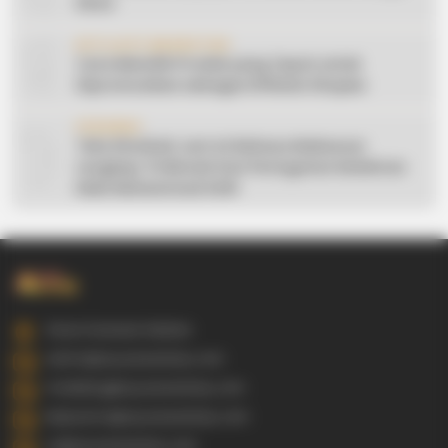
Desa
9
AFFILIATE MARKETING
Cara Memilih Produk yang Tepat untuk
Dipromosikan sebagai Affiliate Shopee
10
CERAMAH
Teks Khutbah Jum’at Bahasa Makassar
Lengkap: 5 Hikmah Dari Peringatan Kelahiran
Nabi Muhammad SAW
Gowa Sulawesi Selatan
admin@ayyaseveriday.com
marketing@ayyaseveriday.com
kerjasama@ayyaseveriday.com
cs@ayyaseveriday.com