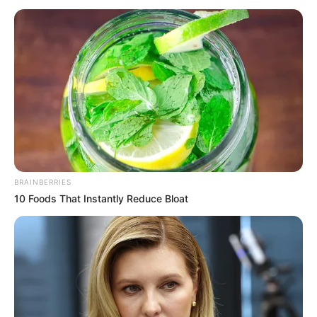
#PENGEMBANGAN DESA
PENGEMBANGAN DESA
Mengoptimalkan Sumber Daya Lokal: Kunci
Sukses Pengembangan Desa
2 bulan yang lalu
BRAINBERRIES
10 Foods That Instantly Reduce Bloat
LIHAT LAINNYA +
TERPOPULER