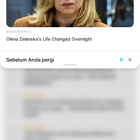
BRAINBERRIES
Olena Zelenska's Life Changed Overnight
Sebelum Anda pergi
1
CERAMAH
Teks Khutbah Jum’at Bahasa Makassar
Lengkap Dengan Do’anya: ” KEUTAMAAN
BERSEDEKAH “
2
CERAMAH
Khutbah Jum’at Bahasa Makassar Lengkap
Dengan Do’anya: ” TAHUN BARU DAN POLITIK
ISLAM “
3
CERAMAH
Teks Khutbah Jum’at Bahasa Makassar: