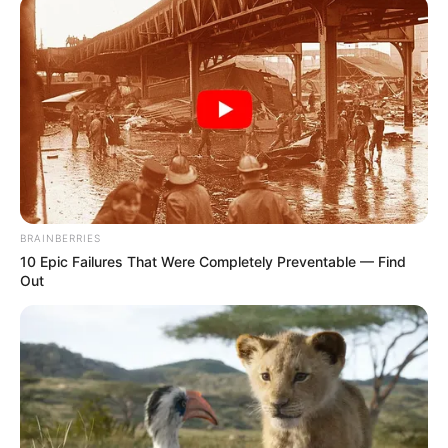
#PENCIL
PENDIDIKAN
Panduan Memilih Kursus Online yang Tepat:
Tips dan Strategi
BRAINBERRIES
3 bulan yang lalu
10 Epic Failures That Were Completely Preventable — Find
Out
LIHAT LAINNYA +
TERPOPULER