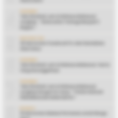
Silaturahmi
4
CERAMAH
Teks Khutbah Jum’at Bahasa Makassar
Lengkap: ” Silaturahmi Terbagi Menjadi 3
Bagian “
5
INSPIRATION
20 Ide Konten Facebook Pro dari Keindahan
Alam Desa
6
CERAMAH
Teks Khutbah Jum’at Bahasa Makassar: Harta
Yang Sesungguhnya
7
CERAMAH
Teks Khutbah Jum’at Bahasa Makassar
Lengkap Dengan Do’anya: ” PUASA ADALAH
PENGENDALIAN HAWA NAFSU “
8
EDUKASI
10 Ide Konten Edukasi Pertanian untuk Warga