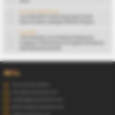
Desa
9
AFFILIATE MARKETING
Cara Memilih Produk yang Tepat untuk
Dipromosikan sebagai Affiliate Shopee
10
CERAMAH
Teks Khutbah Jum’at Bahasa Makassar
Lengkap: 5 Hikmah Dari Peringatan Kelahiran
Nabi Muhammad SAW
Gowa Sulawesi Selatan
admin@ayyaseveriday.com
marketing@ayyaseveriday.com
kerjasama@ayyaseveriday.com
cs@ayyaseveriday.com