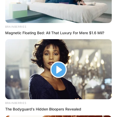
Ayyaseveriday
Beragam Informasi Hari Ini
Home
Teknologi
Pendidikan
Kesehatan
PPG
HEADLINE
BRAINBERRIES
Memili
Magnetic Floating Bed: All That Luxury For Mere $1.6 Mil?
BRAINBERRIES
The Bodyguard's Hidden Bloopers Revealed