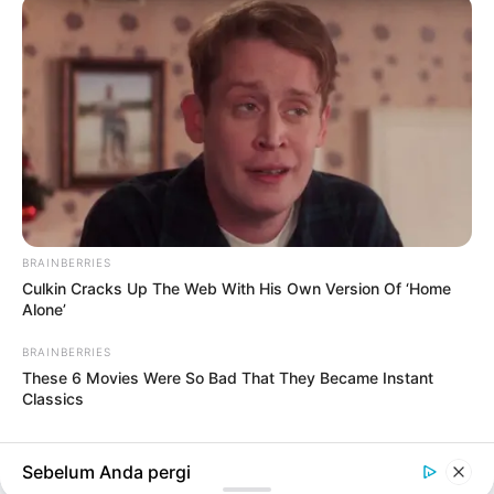
#ORANG
PENDIDIKAN
Panduan Memilih Kursus Online yang Tepat:
Tips dan Strategi
BRAINBERRIES
3 bulan yang lalu
Culkin Cracks Up The Web With His Own Version Of ‘Home
Alone’
BLOG
Panduan Lengkap: Cara Mendapatkan
BRAINBERRIES
Penghasilan dari Facebook Profesional di
These 6 Movies Were So Bad That They Became Instant
Tahun 2024
Classics
7 bulan yang lalu
LIHAT LAINNYA +
Sebelum Anda pergi