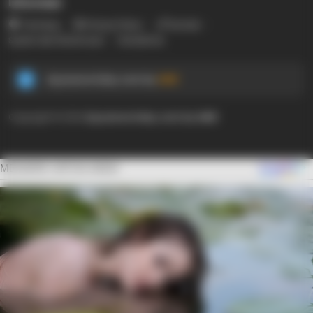
Informasi
Tentang
Privacy Policy
Kontak
Syarat dan Ketentuan
Disclaimer
Ayyaseveriday.com by
AMK
Copyright © 2024
Ayyaseveriday.com by AMK