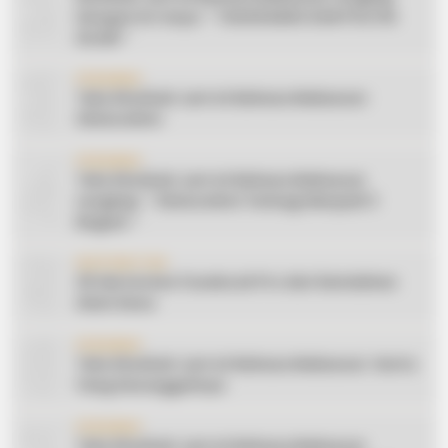
2
Dengan Do’anya: ” TAHUN BARU DAN POLITIK
ISLAM “
3
CERAMAH
Teks Khutbah Jum’at Bahasa Makassar:
Silaturahmi
4
CERAMAH
Teks Khutbah Jum’at Bahasa Makassar
Lengkap: ” Silaturahmi Terbagi Menjadi 3
Bagian “
5
INSPIRATION
20 Ide Konten Facebook Pro dari Keindahan
Alam Desa
6
CERAMAH
Teks Khutbah Jum’at Bahasa Makassar: Harta
Yang Sesungguhnya
CERAMAH
Teks Khutbah Jum’at Bahasa Makassar