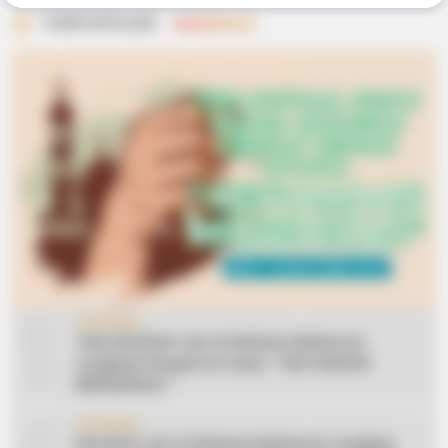
TERPOPULER
1
CERAMAH
Teks Khutbah Jum’at Bahasa Makassar
Lengkap Dengan Do’anya: ” KEUTAMAAN
BERSEDEKAH “
CERAMAH
Khutbah Jum’at Bahasa Makassar Lengkap