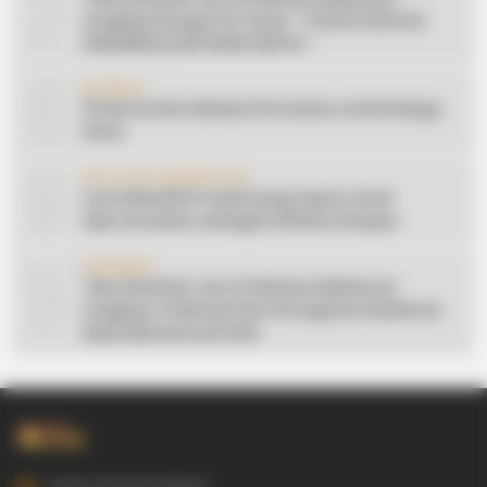
7
Lengkap Dengan Do’anya: ” PUASA ADALAH
PENGENDALIAN HAWA NAFSU “
8
EDUKASI
10 Ide Konten Edukasi Pertanian untuk Warga
Desa
9
AFFILIATE MARKETING
Cara Memilih Produk yang Tepat untuk
Dipromosikan sebagai Affiliate Shopee
10
CERAMAH
Teks Khutbah Jum’at Bahasa Makassar
Lengkap: 5 Hikmah Dari Peringatan Kelahiran
Nabi Muhammad SAW
Gowa Sulawesi Selatan