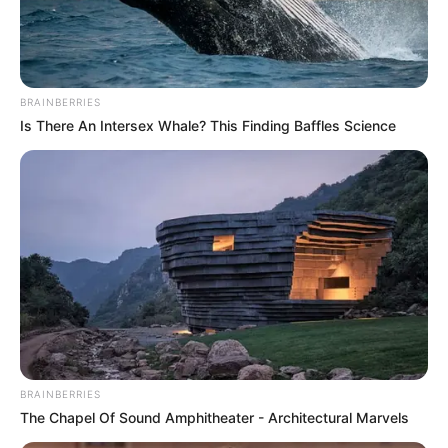
Ayyaseveriday
Beragam Informasi Hari Ini
Home
Teknologi
Pendidikan
Kesehatan
PPG
HEADLINE
BRAINBERRIES
Memilih Lokasi
Is There An Intersex Whale? This Finding Baffles Science
BRAINBERRIES
The Chapel Of Sound Amphitheater - Architectural Marvels