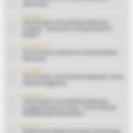
Silaturahmi
4
CERAMAH
Teks Khutbah Jum’at Bahasa Makassar
Lengkap: ” Silaturahmi Terbagi Menjadi 3
Bagian “
5
INSPIRATION
20 Ide Konten Facebook Pro dari Keindahan
Alam Desa
6
CERAMAH
Teks Khutbah Jum’at Bahasa Makassar: Harta
Yang Sesungguhnya
7
CERAMAH
Teks Khutbah Jum’at Bahasa Makassar
Lengkap Dengan Do’anya: ” PUASA ADALAH
PENGENDALIAN HAWA NAFSU “
8
EDUKASI
10 Ide Konten Edukasi Pertanian untuk Warga