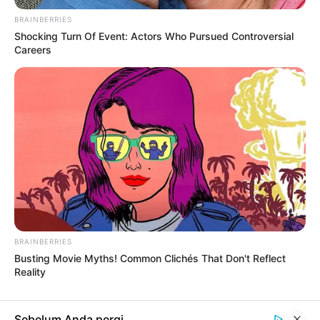
BRAINBERRIES
Shocking Turn Of Event: Actors Who Pursued Controversial
Careers
#MENJADI FOTOGRAFER
FOTOGRAFI
Cara Menghasilkan Uang dengan Menjadi
Fotografer: Tips untuk Sukses di Industri
Fotografi
3 minggu yang lalu
LIHAT LAINNYA +
BRAINBERRIES
Busting Movie Myths! Common Clichés That Don't Reflect
TERPOPULER
Reality
Sebelum Anda pergi