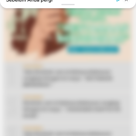
1
CERAMAH
Teks Khutbah Jum’at Bahasa Makassar
Lengkap Dengan Do’anya: ” KEUTAMAAN
BERSEDEKAH “
2
CERAMAH
Khutbah Jum’at Bahasa Makassar Lengkap
Dengan Do’anya: ” TAHUN BARU DAN POLITIK
ISLAM “
3
CERAMAH
Teks Khutbah Jum’at Bahasa Makassar: