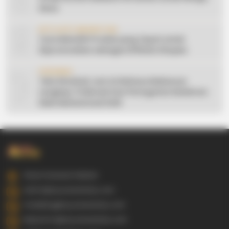
Desa
9
AFFILIATE MARKETING
Cara Memilih Produk yang Tepat untuk
Dipromosikan sebagai Affiliate Shopee
10
CERAMAH
Teks Khutbah Jum’at Bahasa Makassar
Lengkap: 5 Hikmah Dari Peringatan Kelahiran
Nabi Muhammad SAW
Gowa Sulawesi Selatan
admin@ayyaseveriday.com
marketing@ayyaseveriday.com
kerjasama@ayyaseveriday.com