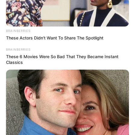
Ayyaseveriday
Beragam Informasi Hari Ini
Home
Teknologi
Pendidikan
Kesehatan
PPG
HEADLINE
BRAINBERRIES
Memilih Loka
These Actors Didn't Want To Share The Spotlight
BRAINBERRIES
These 6 Movies Were So Bad That They Became Instant
Classics