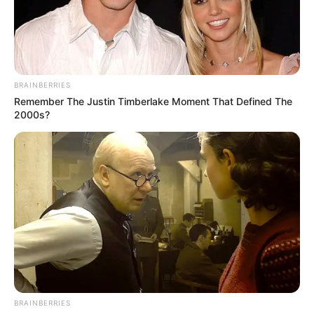
Ayyaseveriday
Beragam Informasi Hari Ini
Home
Teknologi
Pendidikan
Kesehatan
PPG
HEADLINE
Memilih Lokasi Strategis untuk 
BRAINBERRIES
Remember The Justin Timberlake Moment That Defined The
2000s?
BRAINBERRIES