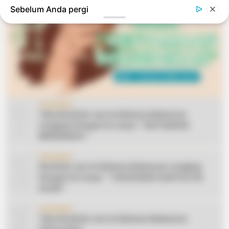
Sebelum Anda pergi
1
CERAMAH
Teks Khutbah Jum’at Bahasa Makassar
Lengkap Dengan Do’anya: ” KEUTAMAAN
BERSEDEKAH “
2
CERAMAH
Khutbah Jum’at Bahasa Makassar Lengkap
Dengan Do’anya: ” TAHUN BARU DAN POLITIK
ISLAM “
3
CERAMAH
Teks Khutbah Jum’at Bahasa Makassar: