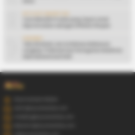
Desa
9
AFFILIATE MARKETING
Cara Memilih Produk yang Tepat untuk
Dipromosikan sebagai Affiliate Shopee
10
CERAMAH
Teks Khutbah Jum’at Bahasa Makassar
Lengkap: 5 Hikmah Dari Peringatan Kelahiran
Nabi Muhammad SAW
Gowa Sulawesi Selatan
admin@ayyaseveriday.com
marketing@ayyaseveriday.com
kerjasama@ayyaseveriday.com
cs@ayyaseveriday.com