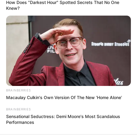
How Does "Darkest Hour" Spotted Secrets That No One
Knew?
#MEMAKAI
PENDIDIKAN
Panduan Memilih Kursus Online yang Tepat:
Tips dan Strategi
3 bulan yang lalu
LIHAT LAINNYA +
BRAINBERRIES
Macaulay Culkin's Own Version Of The New ‘Home Alone’
TERPOPULER
BRAINBERRIES
Sensational Seductress: Demi Moore's Most Scandalous
Performances