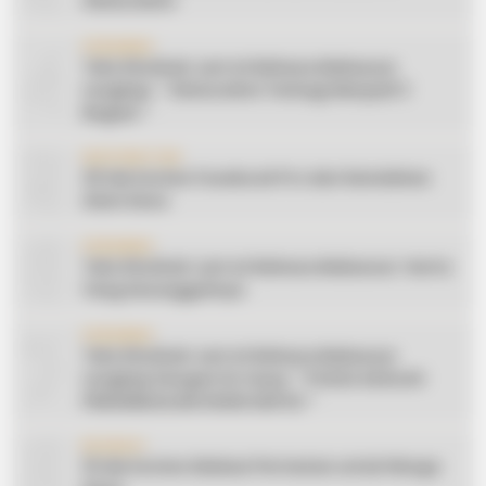
Silaturahmi
4
CERAMAH
Teks Khutbah Jum’at Bahasa Makassar
Lengkap: ” Silaturahmi Terbagi Menjadi 3
Bagian “
5
INSPIRATION
20 Ide Konten Facebook Pro dari Keindahan
Alam Desa
6
CERAMAH
Teks Khutbah Jum’at Bahasa Makassar: Harta
Yang Sesungguhnya
7
CERAMAH
Teks Khutbah Jum’at Bahasa Makassar
Lengkap Dengan Do’anya: ” PUASA ADALAH
PENGENDALIAN HAWA NAFSU “
8
EDUKASI
10 Ide Konten Edukasi Pertanian untuk Warga