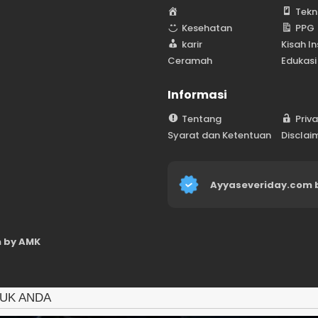
H
Tekn
o
Kesehatan
PPG
m
karir
Kisah In
e
Ceramah
Edukasi
Informasi
Tentang
Priv
Syarat dan Ketentuan
Disclai
Ayyaseveriday.com 
 by AMK