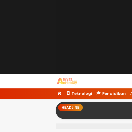
Ayyaseveriday
Beragam Informasi Hari Ini
H
Teknologi
Pendidikan
o
m
HEADLINE
e