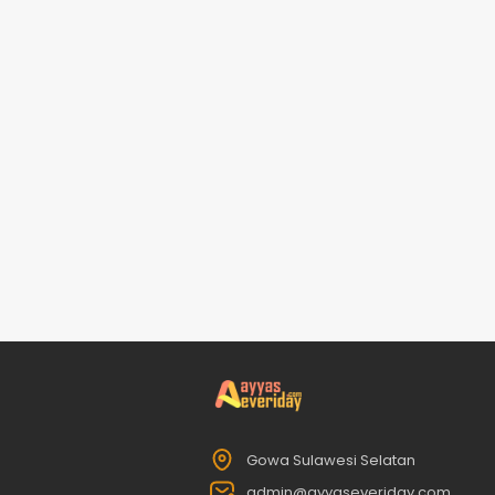
Gowa Sulawesi Selatan
admin@ayyaseveriday.com