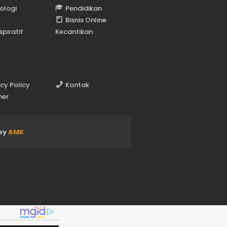
ologi
Pendidikan
Bisnis Online
spiratif
Kecantikan
acy Policy
Kontak
mer
by
AMK