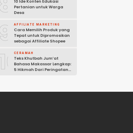
8
10 Ide Konten Edukasi
Pertanian untuk Warga
Desa
9
AFFILIATE MARKETING
Cara Memilih Produk yang
Tepat untuk Dipromosikan
sebagai Affiliate Shopee
10
CERAMAH
Teks Khutbah Jum’at
Bahasa Makassar Lengkap:
5 Hikmah Dari Peringatan
Kelahiran Nabi Muhammad
SAW