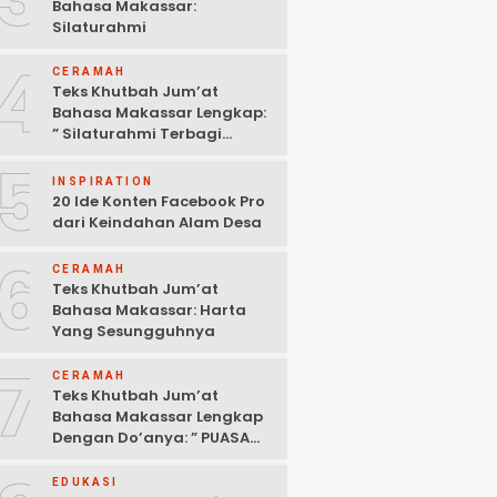
Bahasa Makassar:
Silaturahmi
4
CERAMAH
Teks Khutbah Jum’at
Bahasa Makassar Lengkap:
” Silaturahmi Terbagi
Menjadi 3 Bagian “
5
INSPIRATION
20 Ide Konten Facebook Pro
dari Keindahan Alam Desa
6
CERAMAH
Teks Khutbah Jum’at
Bahasa Makassar: Harta
Yang Sesungguhnya
7
CERAMAH
Teks Khutbah Jum’at
Bahasa Makassar Lengkap
Dengan Do’anya: ” PUASA
ADALAH PENGENDALIAN
HAWA NAFSU “
EDUKASI