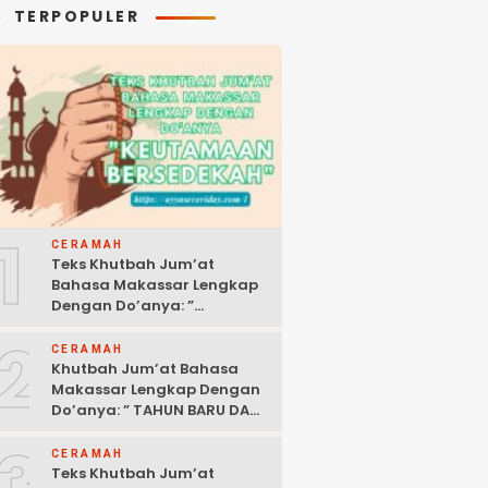
TERPOPULER
1
CERAMAH
Teks Khutbah Jum’at
Bahasa Makassar Lengkap
Dengan Do’anya: ”
KEUTAMAAN BERSEDEKAH “
2
CERAMAH
Khutbah Jum’at Bahasa
Makassar Lengkap Dengan
Do’anya: ” TAHUN BARU DAN
POLITIK ISLAM “
3
CERAMAH
Teks Khutbah Jum’at