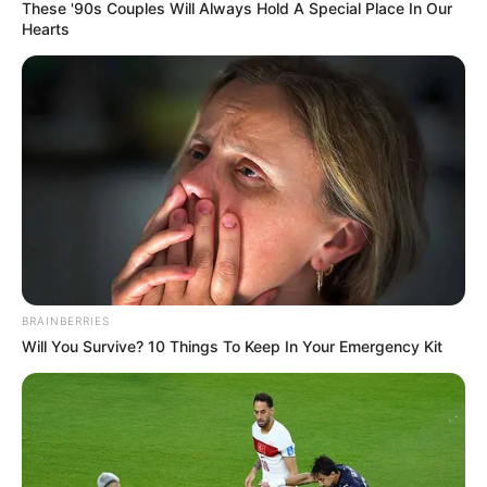
These '90s Couples Will Always Hold A Special Place In Our
Hearts
#DAY
PENDIDIKAN
Panduan Memilih Kursus Online yang Tepat:
Tips dan Strategi
3 bulan yang lalu
LIHAT LAINNYA +
BRAINBERRIES
Will You Survive? 10 Things To Keep In Your Emergency Kit
TERPOPULER