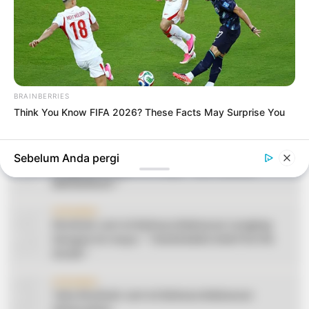
BRAINBERRIES
Think You Know FIFA 2026? These Facts May Surprise You
1
CERAMAH
Teks Khutbah Jum’at Bahasa Makassar
Sebelum Anda pergi
Lengkap Dengan Do’anya: ” KEUTAMAAN
BERSEDEKAH “
2
CERAMAH
Khutbah Jum’at Bahasa Makassar Lengkap
Dengan Do’anya: ” TAHUN BARU DAN POLITIK
ISLAM “
3
CERAMAH
Teks Khutbah Jum’at Bahasa Makassar: