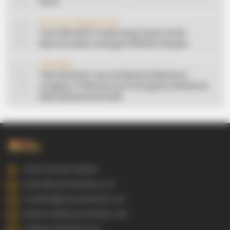
Desa
9
AFFILIATE MARKETING
Cara Memilih Produk yang Tepat untuk
Dipromosikan sebagai Affiliate Shopee
10
CERAMAH
Teks Khutbah Jum’at Bahasa Makassar
Lengkap: 5 Hikmah Dari Peringatan Kelahiran
Nabi Muhammad SAW
Gowa Sulawesi Selatan
admin@ayyaseveriday.com
marketing@ayyaseveriday.com
kerjasama@ayyaseveriday.com
cs@ayyaseveriday.com