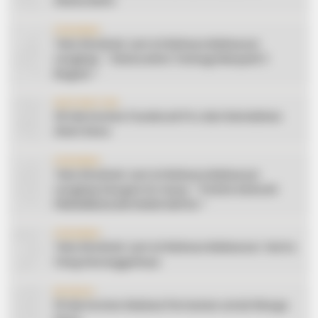
Silaturahmi
4
CERAMAH
Teks Khutbah Jum’at Bahasa Makassar
Lengkap: ” Silaturahmi Terbagi Menjadi 3
Bagian “
5
INSPIRATION
20 Ide Konten Facebook Pro dari Keindahan
Alam Desa
6
CERAMAH
Teks Khutbah Jum’at Bahasa Makassar
Lengkap Dengan Do’anya: ” PUASA ADALAH
PENGENDALIAN HAWA NAFSU “
7
CERAMAH
Teks Khutbah Jum’at Bahasa Makassar: Harta
Yang Sesungguhnya
8
EDUKASI
10 Ide Konten Edukasi Pertanian untuk Warga