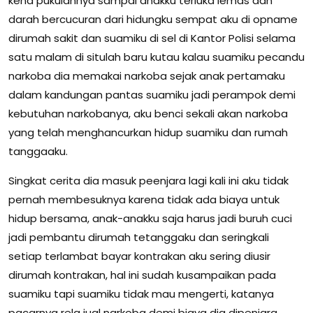
kena pukulannya sampai anakku terluka lemas dan
darah bercucuran dari hidungku sempat aku di opname
dirumah sakit dan suamiku di sel di Kantor Polisi selama
satu malam di situlah baru kutau kalau suamiku pecandu
narkoba dia memakai narkoba sejak anak pertamaku
dalam kandungan pantas suamiku jadi perampok demi
kebutuhan narkobanya, aku benci sekali akan narkoba
yang telah menghancurkan hidup suamiku dan rumah
tanggaaku.
Singkat cerita dia masuk peenjara lagi kali ini aku tidak
pernah membesuknya karena tidak ada biaya untuk
hidup bersama, anak-anakku saja harus jadi buruh cuci
jadi pembantu dirumah tetanggaku dan seringkali
setiap terlambat bayar kontrakan aku sering diusir
dirumah kontrakan, hal ini sudah kusampaikan pada
suamiku tapi suamiku tidak mau mengerti, katanya
pacarnya rela jual narkoba demi biaya dia dipenjara