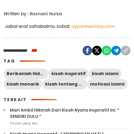
Written by : Rosnani Nuisa
Jabat erat sahabatmu sobat:
ayyaseveriday.com
TAG
Berikanlah Hidayahmu Ya Allah
kisah inspiratif
kisah islami
kisah menarik
kisah tentang hidayah
motivasi islami
TERKAIT
Mari Ambil Hikmah Dari Kisah Nyata Inspiratif Ini: ”
SENDIRI DULU “
5 bulan yang lalu
Kisah Nyata Inspiratif : ” KEHENINGAN HATI “