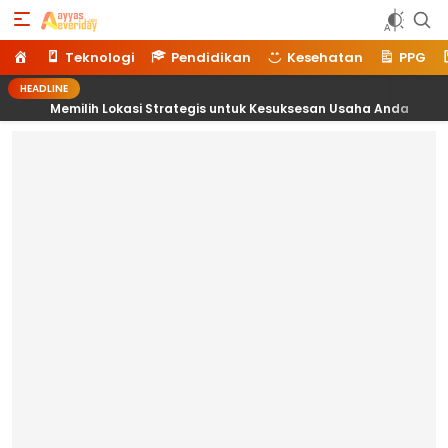
Ayyaseveriday
Beragam Informasi Hari Ini
Home
Teknologi
Pendidikan
Kesehatan
PPG
HEADLINE
Lokasi Strategis untuk Kesuksesan Usaha Anda
18 Kes