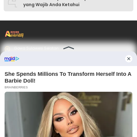
yang Wajib Anda Ketahui
Gowa Sulawesi Selatan
admin@ayyaseveriday.com
marketing@ayyaseveriday.com
kerjasama@ayyaseveriday.com
cs@ayyaseveriday.com
Ikuti Kami
Jelajahi Berita di Apps Kami