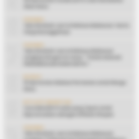
5
20 Ide Konten Facebook Pro dari Keindahan
Alam Desa
6
CERAMAH
Teks Khutbah Jum’at Bahasa Makassar: Harta
Yang Sesungguhnya
7
CERAMAH
Teks Khutbah Jum’at Bahasa Makassar
Lengkap Dengan Do’anya: ” PUASA ADALAH
PENGENDALIAN HAWA NAFSU “
8
EDUKASI
10 Ide Konten Edukasi Pertanian untuk Warga
Desa
9
AFFILIATE MARKETING
Cara Memilih Produk yang Tepat untuk
Dipromosikan sebagai Affiliate Shopee
10
CERAMAH
Teks Khutbah Jum’at Bahasa Makassar