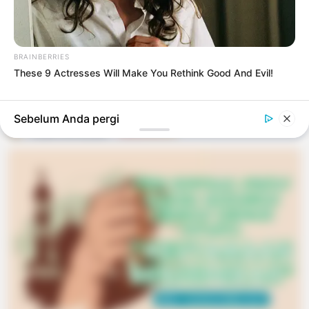
Lingkungan
2 bulan yang lalu
BRAINBERRIES
TERBARU
These 9 Actresses Will Make You Rethink Good And Evil!
Sudah ditampilkan semua
Sebelum Anda pergi
TERPOPULER