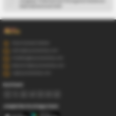
Lengkap: 5 Hikmah Dari Peringatan Kelahiran
Nabi Muhammad SAW
Gowa Sulawesi Selatan
admin@ayyaseveriday.com
marketing@ayyaseveriday.com
kerjasama@ayyaseveriday.com
cs@ayyaseveriday.com
Ikuti Kami
Jelajahi Berita di Apps Kami