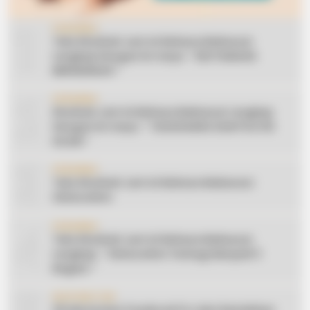
1
CERAMAH
Teks Khutbah Jum’at Bahasa Makassar
Lengkap Dengan Do’anya: ” KEUTAMAAN
BERSEDEKAH “
2
CERAMAH
Khutbah Jum’at Bahasa Makassar Lengkap
Dengan Do’anya: ” TAHUN BARU DAN POLITIK
ISLAM “
3
CERAMAH
Teks Khutbah Jum’at Bahasa Makassar:
Silaturahmi
4
CERAMAH
Teks Khutbah Jum’at Bahasa Makassar
Lengkap: ” Silaturahmi Terbagi Menjadi 3
Bagian “
INSPIRATION