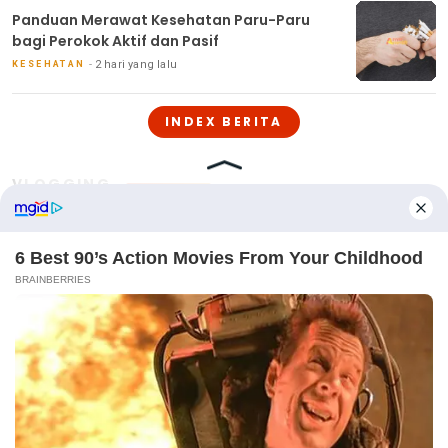
Panduan Merawat Kesehatan Paru-Paru
bagi Perokok Aktif dan Pasif
2 hari yang lalu
KESEHATAN
INDEX BERITA
VLOGGING
Handphone Terbaik untuk Anak-Anak: Fitur
Keamanan dan Edukasi
3 hari yang lalu
Memahami Teknologi Layar Handphone:
AMOLED vs. LCD, Mana yang Lebih Baik?
4 hari yang lalu
7 Fitur Terbaru pada Smartphone Tahun
2024 yang Wajib Anda Ketahui