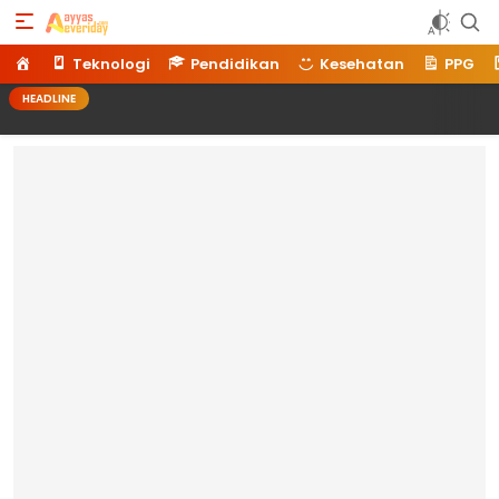
Ayyaseveriday
Beragam Informasi Hari Ini
Home
Teknologi
Pendidikan
Kesehatan
PPG
HEADLINE
Memilih Lo