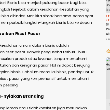
dari. Bisnis bisa menjadi peluang besar bagi kita,
ngkali terjebak dalam kesalahan-kesalahan yang
 bisa dihindari. Mari kita simak bersama-sama agar
P
DI
 memperbaiki langkah-langkah bisnis kita ke depan.
St
P
baikan Riset Pasar
Di
P
2 
Bi
 kesalahan umum dalam bisnis adalah
n riset pasar. Banyak pengusaha terburu-buru
uncurkan produk atau layanan tanpa memahami
tuhan dan keinginan pasar. Hal ini dapat berujung
alan bisnis. Sebelum memulai bisnis, penting untuk
riset pasar yang komprehensif untuk memahami
n pesaing.
a-nyiakan Branding
ang lemah atau tidak konsisten juga merupakan