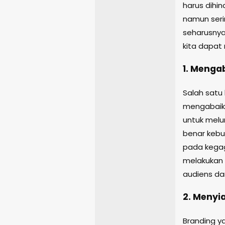
harus dihin
namun seri
seharusnya
kita dapat
1. Menga
Salah satu
mengabaika
untuk mel
benar kebu
pada kegag
melakukan 
audiens da
2. Menyi
Branding y