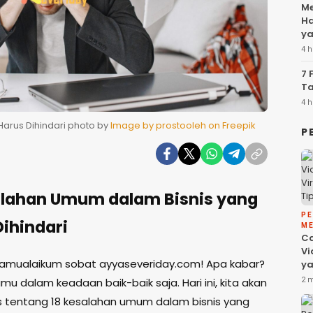
Me
Ha
ya
4 h
7 
Ta
4 h
arus Dihindari photo by
Image by prostooleh on Freepik
P
alahan Umum dalam Bisnis yang
P
Dihindari
ME
C
Vi
alamualaikum sobat ayyaseveriday.com! Apa kabar?
ya
Fa
u dalam keadaan baik-baik saja. Hari ini, kita akan
2 
da
tentang 18 kesalahan umum dalam bisnis yang