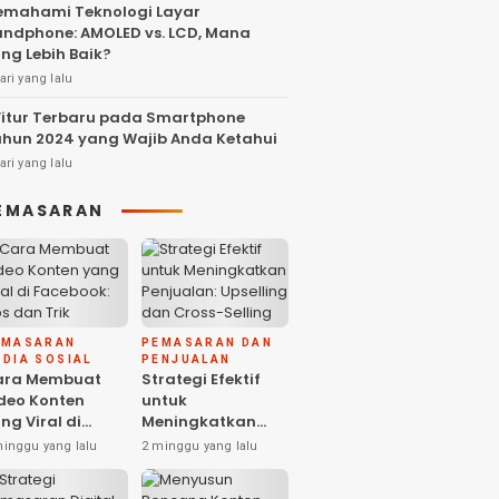
mahami Teknologi Layar
ndphone: AMOLED vs. LCD, Mana
ng Lebih Baik?
ari yang lalu
Fitur Terbaru pada Smartphone
hun 2024 yang Wajib Anda Ketahui
ari yang lalu
EMASARAN
EMASARAN
PEMASARAN DAN
DIA SOSIAL
PENJUALAN
ara Membuat
Strategi Efektif
deo Konten
untuk
ng Viral di
Meningkatkan
cebook: Tips
Penjualan:
minggu yang lalu
2 minggu yang lalu
n Trik
Upselling dan
Cross-Selling