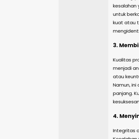
kesalahan y
untuk berk
kuat atau 
mengidentif
3. Membi
Kualitas p
menjadi anc
atau keunt
Namun, ini
panjang. K
kesuksesan
4. Menyim
Integritas 
Kesalahan 