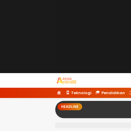
Ayyaseveriday
Beragam Informasi Hari Ini
H
Teknologi
Pendidikan
o
m
HEADLINE
e