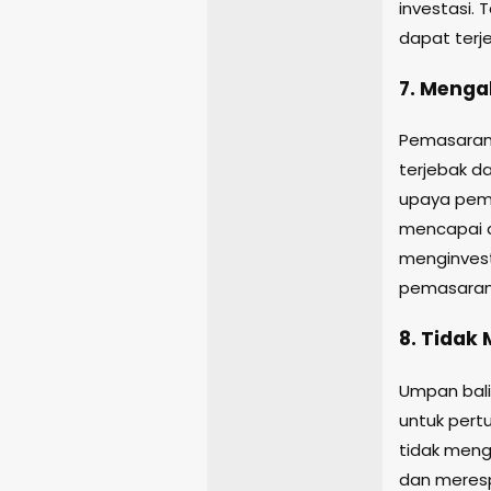
investasi.
dapat terj
7. Meng
Pemasaran 
terjebak 
upaya pema
mencapai a
menginvest
pemasaran 
8. Tidak
Umpan bali
untuk pert
tidak meng
dan meres