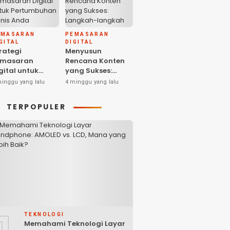
EMASARAN
PEMASARAN
GITAL
DIGITAL
rategi
Menyusun
emasaran
Rencana Konten
gital untuk
yang Sukses:
ertumbuhan
Langkah-langkah
minggu yang lalu
4 minggu yang lalu
snis Anda
dan Ide-ide
Kreatif
TERPOPULER
1
TEKNOLOGI
Memahami Teknologi Layar