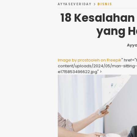
AYYASEVERIDAY
BISNIS
18 Kesalahan
yang H
Ayy
Image by prostooleh on Freepik
" href=
content/uploads/2024/05/man-sittin
e1715853496622.jpg" >