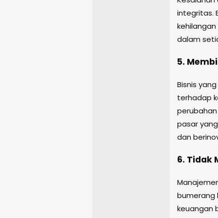
integritas.
kehilangan
dalam seti
5. Membi
Bisnis yan
terhadap k
perubahan 
pasar yang
dan berinov
6. Tidak
Manajemen 
bumerang b
keuangan b