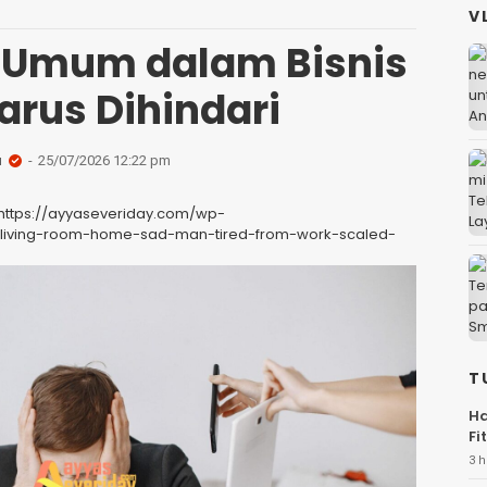
V
 Umum dalam Bisnis
arus Dihindari
a
25/07/2026 12:22 pm
"https://ayyaseveriday.com/wp-
g-living-room-home-sad-man-tired-from-work-scaled-
T
Ha
Fi
3 h