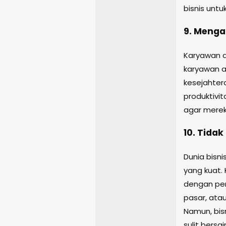
bisnis unt
9. Meng
Karyawan a
karyawan a
kesejahte
produktivit
agar merek
10. Tida
Dunia bisn
yang kuat.
dengan per
pasar, ata
Namun, bis
sulit bersai