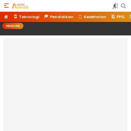
Ayyaseveriday
Beragam Informasi Hari Ini
Home
Teknologi
Pendidikan
Kesehatan
PPG
HEADLINE
Memi