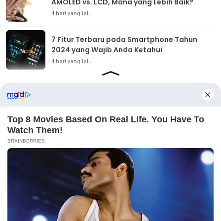
AMOLED vs. LCD, Mana yang Lebih Baik?
4 hari yang lalu
7 Fitur Terbaru pada Smartphone Tahun
2024 yang Wajib Anda Ketahui
4 hari yang lalu
TUTORIAL
Handphone Terbaik untuk Anak-Anak: Fitur Keamanan
dan Edukasi
3 hari yang lalu
Memahami Teknologi Layar Handphone: AMOLED vs. LCD,
Mana yang Lebih Baik?
4 hari yang lalu
7 Fitur Terbaru pada Smartphone Tahun 2024 yang Wajib
Anda Ketahui
4 hari yang lalu