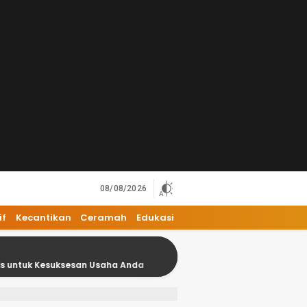
08/08/2026
if
Kecantikan
Ceramah
Edukasi
ksesan Usaha Anda
18 Kesalahan Umum dalam Bisnis ya