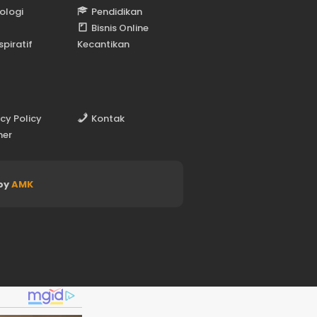
ologi
Pendidikan
Bisnis Online
spiratif
Kecantikan
acy Policy
Kontak
mer
by
AMK