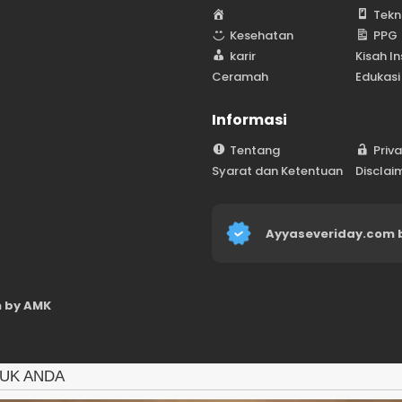
H
Tekn
o
Kesehatan
PPG
m
karir
Kisah In
e
Ceramah
Edukasi
Informasi
Tentang
Priv
Syarat dan Ketentuan
Disclai
Ayyaseveriday.com 
 by AMK