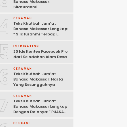
Bahasa Makassar:
Silaturahmi
4
CERAMAH
Teks Khutbah Jum’at
Bahasa Makassar Lengkap:
” Silaturahmi Terbagi
Menjadi 3 Bagian “
5
INSPIRATION
20 Ide Konten Facebook Pro
dari Keindahan Alam Desa
6
CERAMAH
Teks Khutbah Jum’at
Bahasa Makassar: Harta
Yang Sesungguhnya
7
CERAMAH
Teks Khutbah Jum’at
Bahasa Makassar Lengkap
Dengan Do’anya: ” PUASA
ADALAH PENGENDALIAN
HAWA NAFSU “
EDUKASI