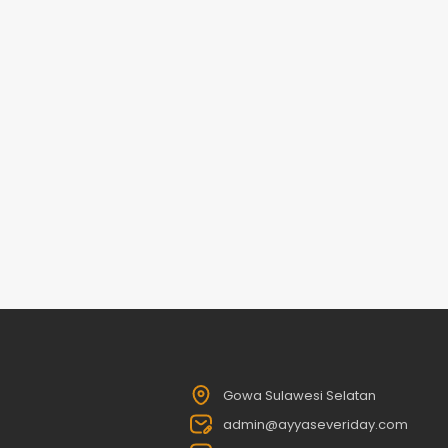
Gowa Sulawesi Selatan
admin@ayyaseveriday.com