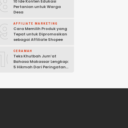
8
10 Ide Konten Edukasi
Pertanian untuk Warga
Desa
9
AFFILIATE MARKETING
Cara Memilih Produk yang
Tepat untuk Dipromosikan
sebagai Affiliate Shopee
10
CERAMAH
Teks Khutbah Jum’at
Bahasa Makassar Lengkap:
5 Hikmah Dari Peringatan
Kelahiran Nabi Muhammad
SAW