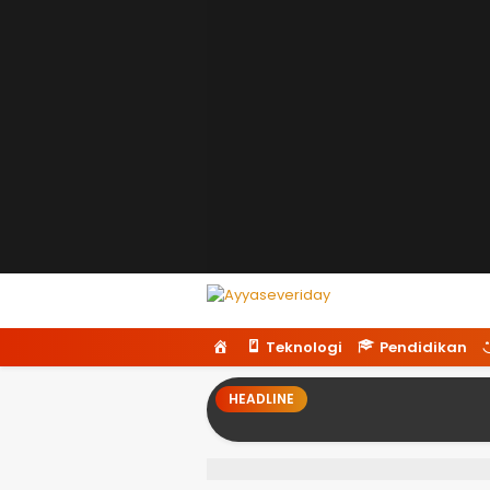
Ayyaseveriday
Beragam Informasi Hari Ini
H
Teknologi
Pendidikan
o
m
HEADLINE
e