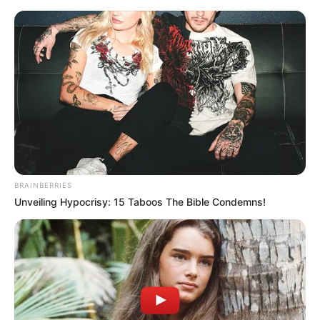
BRAINBERRIES
Unveiling Hypocrisy: 15 Taboos The Bible Condemns!