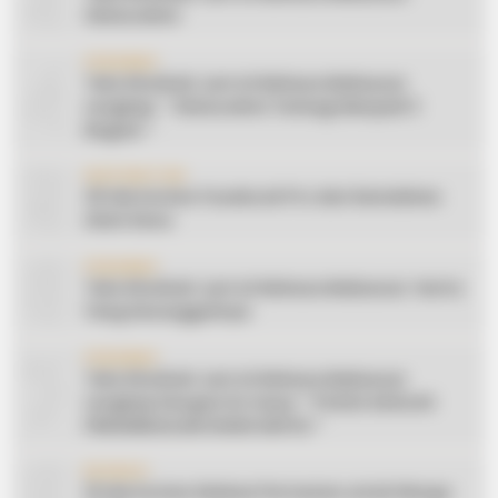
Silaturahmi
4
CERAMAH
Teks Khutbah Jum’at Bahasa Makassar
Lengkap: ” Silaturahmi Terbagi Menjadi 3
Bagian “
5
INSPIRATION
20 Ide Konten Facebook Pro dari Keindahan
Alam Desa
6
CERAMAH
Teks Khutbah Jum’at Bahasa Makassar: Harta
Yang Sesungguhnya
7
CERAMAH
Teks Khutbah Jum’at Bahasa Makassar
Lengkap Dengan Do’anya: ” PUASA ADALAH
PENGENDALIAN HAWA NAFSU “
8
EDUKASI
10 Ide Konten Edukasi Pertanian untuk Warga