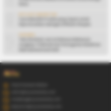
Desa
9
AFFILIATE MARKETING
Cara Memilih Produk yang Tepat untuk
Dipromosikan sebagai Affiliate Shopee
10
CERAMAH
Teks Khutbah Jum’at Bahasa Makassar
Lengkap: 5 Hikmah Dari Peringatan Kelahiran
Nabi Muhammad SAW
Gowa Sulawesi Selatan
admin@ayyaseveriday.com
marketing@ayyaseveriday.com
kerjasama@ayyaseveriday.com