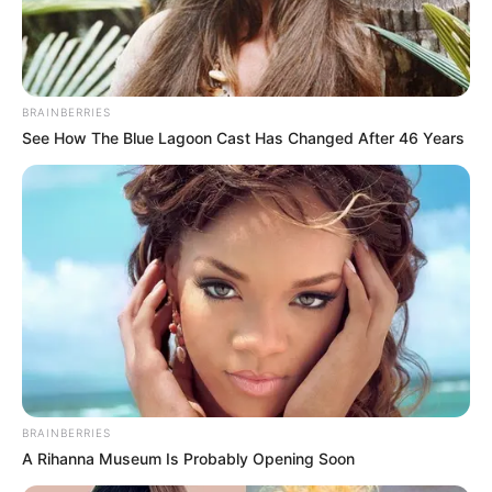
Ayyaseveriday
Beragam Informasi Hari Ini
Home
Teknologi
Pendidikan
Kesehatan
PPG
HEADLINE
BRAINBERRIES
Memilih Lokasi Stra
See How The Blue Lagoon Cast Has Changed After 46 Years
BRAINBERRIES
A Rihanna Museum Is Probably Opening Soon