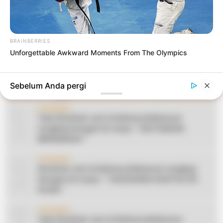
BRAINBERRIES
Unforgettable Awkward Moments From The Olympics
Sebelum Anda pergi
1
CERAMAH
Teks Khutbah Jum’at Bahasa Makassar
Lengkap Dengan Do’anya: ” KEUTAMAAN
BERSEDEKAH “
2
CERAMAH
Khutbah Jum’at Bahasa Makassar Lengkap
Dengan Do’anya: ” TAHUN BARU DAN POLITIK
ISLAM “
3
CERAMAH
Teks Khutbah Jum’at Bahasa Makassar: