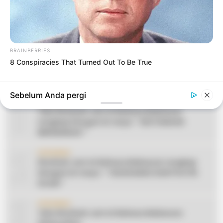
BRAINBERRIES
8 Conspiracies That Turned Out To Be True
Sebelum Anda pergi
1
CERAMAH
Teks Khutbah Jum’at Bahasa Makassar
Lengkap Dengan Do’anya: ” KEUTAMAAN
BERSEDEKAH “
2
CERAMAH
Khutbah Jum’at Bahasa Makassar Lengkap
Dengan Do’anya: ” TAHUN BARU DAN POLITIK
ISLAM “
3
CERAMAH
Teks Khutbah Jum’at Bahasa Makassar: