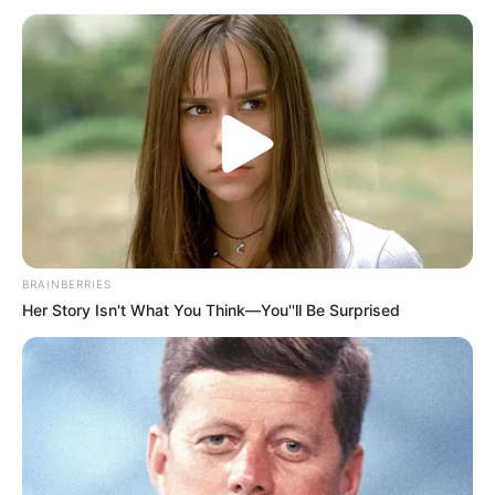
#TOMBOL KEYBOARD
TEKNOLOGI
Solusi Mudah untuk Memperbaiki Masalah
pada Tombol Keyboard yang Macet
1 bulan yang lalu
BRAINBERRIES
Her Story Isn't What You Think—You''ll Be Surprised
LIHAT LAINNYA +
TERPOPULER