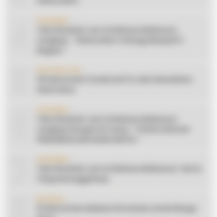
Silaturahmi
4
CERAMAH
Teks Khutbah Jum’at Bahasa Makassar
Lengkap: ” Silaturahmi Terbagi Menjadi 3
Bagian “
5
INSPIRATION
20 Ide Konten Facebook Pro dari Keindahan
Alam Desa
6
CERAMAH
Teks Khutbah Jum’at Bahasa Makassar
Lengkap Dengan Do’anya: ” PUASA ADALAH
PENGENDALIAN HAWA NAFSU “
7
CERAMAH
Teks Khutbah Jum’at Bahasa Makassar: Harta
Yang Sesungguhnya
8
EDUKASI
10 Ide Konten Edukasi Pertanian untuk Warga