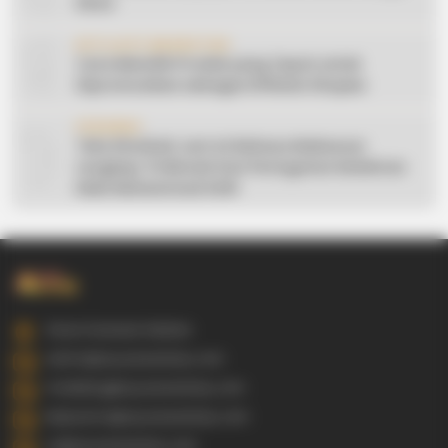
Desa
9
AFFILIATE MARKETING
Cara Memilih Produk yang Tepat untuk
Dipromosikan sebagai Affiliate Shopee
10
CERAMAH
Teks Khutbah Jum’at Bahasa Makassar
Lengkap: 5 Hikmah Dari Peringatan Kelahiran
Nabi Muhammad SAW
Gowa Sulawesi Selatan
admin@ayyaseveriday.com
marketing@ayyaseveriday.com
kerjasama@ayyaseveriday.com
cs@ayyaseveriday.com