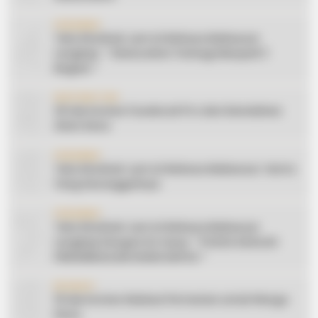
4
CERAMAH
Teks Khutbah Jum’at Bahasa Makassar
Lengkap: ” Silaturahmi Terbagi Menjadi 3
Bagian “
5
INSPIRATION
20 Ide Konten Facebook Pro dari Keindahan
Alam Desa
6
CERAMAH
Teks Khutbah Jum’at Bahasa Makassar: Harta
Yang Sesungguhnya
7
CERAMAH
Teks Khutbah Jum’at Bahasa Makassar
Lengkap Dengan Do’anya: ” PUASA ADALAH
PENGENDALIAN HAWA NAFSU “
8
EDUKASI
10 Ide Konten Edukasi Pertanian untuk Warga
Desa