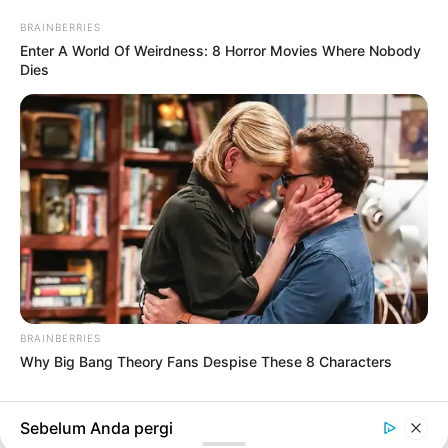
BRAINBERRIES
Enter A World Of Weirdness: 8 Horror Movies Where Nobody
Dies
#TIPS KREATOR
KREATIVITAS DIGITAL
Menghasilkan Konten YouTube Menarik di
Desa: Tips dan Inspirasi
7 bulan yang lalu
Sudah ditampilkan semua
BRAINBERRIES
TERPOPULER
Why Big Bang Theory Fans Despise These 8 Characters
Sebelum Anda pergi