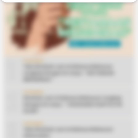
1
CERAMAH
Teks Khutbah Jum’at Bahasa Makassar
Lengkap Dengan Do’anya: ” KEUTAMAAN
BERSEDEKAH “
2
CERAMAH
Khutbah Jum’at Bahasa Makassar Lengkap
Dengan Do’anya: ” TAHUN BARU DAN POLITIK
ISLAM “
3
CERAMAH
Teks Khutbah Jum’at Bahasa Makassar:
Silaturahmi