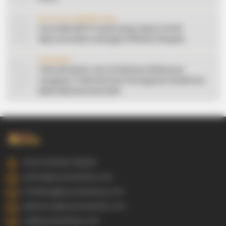
9
AFFILIATE MARKETING
Cara Memilih Produk yang Tepat untuk
Dipromosikan sebagai Affiliate Shopee
10
CERAMAH
Teks Khutbah Jum’at Bahasa Makassar
Lengkap: 5 Hikmah Dari Peringatan Kelahiran
Nabi Muhammad SAW
Gowa Sulawesi Selatan
admin@ayyaseveriday.com
marketing@ayyaseveriday.com
kerjasama@ayyaseveriday.com
cs@ayyaseveriday.com