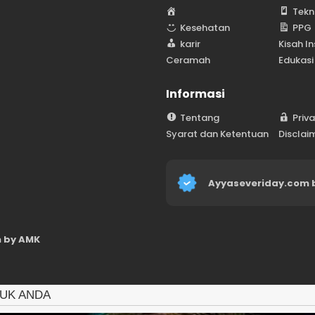
H
Tekn
o
Kesehatan
PPG
m
karir
Kisah In
e
Ceramah
Edukasi
Informasi
Tentang
Priv
Syarat dan Ketentuan
Disclai
Ayyaseveriday.com 
 by AMK