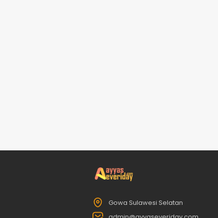
Gowa Sulawesi Selatan
admin@ayyaseveriday.com