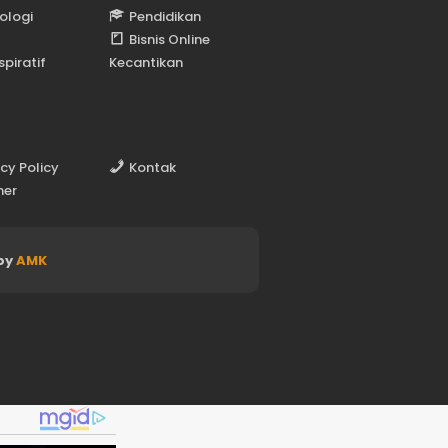
ologi
Pendidikan
Bisnis Online
spiratif
Kecantikan
acy Policy
Kontak
mer
by
AMK