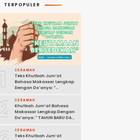
TERPOPULER
1
CERAMAH
Teks Khutbah Jum’at
Bahasa Makassar Lengkap
Dengan Do’anya: ”
KEUTAMAAN BERSEDEKAH “
2
CERAMAH
Khutbah Jum’at Bahasa
Makassar Lengkap Dengan
Do’anya: ” TAHUN BARU DAN
POLITIK ISLAM “
3
CERAMAH
Teks Khutbah Jum’at