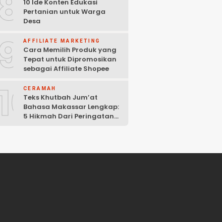
8
10 Ide Konten Edukasi
Pertanian untuk Warga
Desa
9
AFFILIATE MARKETING
Cara Memilih Produk yang
Tepat untuk Dipromosikan
sebagai Affiliate Shopee
10
CERAMAH
Teks Khutbah Jum’at
Bahasa Makassar Lengkap:
5 Hikmah Dari Peringatan
Kelahiran Nabi Muhammad
SAW