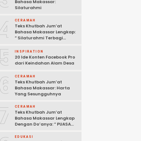
Bahasa Makassar:
Silaturahmi
4
CERAMAH
Teks Khutbah Jum’at
Bahasa Makassar Lengkap:
” Silaturahmi Terbagi
Menjadi 3 Bagian “
5
INSPIRATION
20 Ide Konten Facebook Pro
dari Keindahan Alam Desa
6
CERAMAH
Teks Khutbah Jum’at
Bahasa Makassar: Harta
Yang Sesungguhnya
7
CERAMAH
Teks Khutbah Jum’at
Bahasa Makassar Lengkap
Dengan Do’anya: ” PUASA
ADALAH PENGENDALIAN
HAWA NAFSU “
EDUKASI