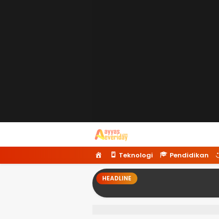
Ayyaseveriday
Beragam Informasi Hari Ini
H
Teknologi
Pendidikan
o
m
HEADLINE
e