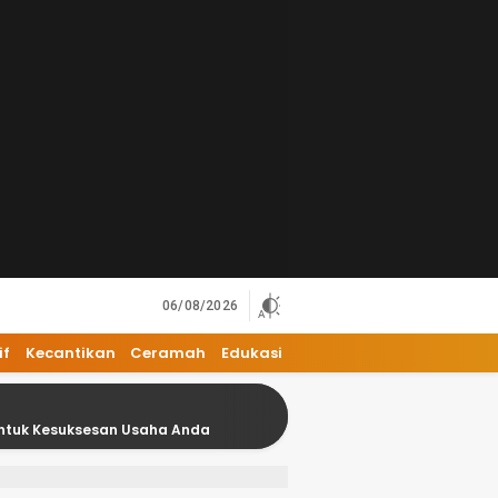
06/08/2026
if
Kecantikan
Ceramah
Edukasi
san Usaha Anda
18 Kesalahan Umum dalam Bisnis yang 