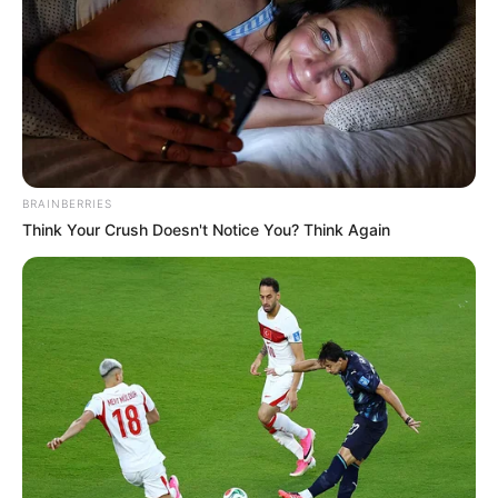
Ayyaseveriday
Beragam Informasi Hari Ini
Home
Teknologi
Pendidikan
Kesehatan
PPG
HEADLINE
Memilih Lokas
BRAINBERRIES
Think Your Crush Doesn't Notice You? Think Again