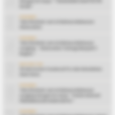
Dengan Do’anya: ” TAHUN BARU DAN POLITIK
ISLAM “
3
CERAMAH
Teks Khutbah Jum’at Bahasa Makassar:
Silaturahmi
4
CERAMAH
Teks Khutbah Jum’at Bahasa Makassar
Lengkap: ” Silaturahmi Terbagi Menjadi 3
Bagian “
5
INSPIRATION
20 Ide Konten Facebook Pro dari Keindahan
Alam Desa
6
CERAMAH
Teks Khutbah Jum’at Bahasa Makassar
Lengkap Dengan Do’anya: ” PUASA ADALAH
PENGENDALIAN HAWA NAFSU “
CERAMAH