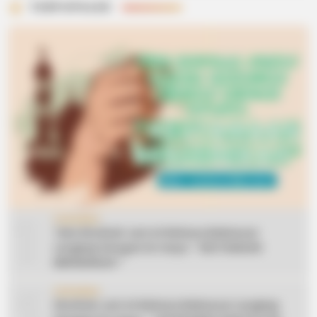
TERPOPULER
1
CERAMAH
Teks Khutbah Jum’at Bahasa Makassar
Lengkap Dengan Do’anya: ” KEUTAMAAN
BERSEDEKAH “
2
CERAMAH
Khutbah Jum’at Bahasa Makassar Lengkap