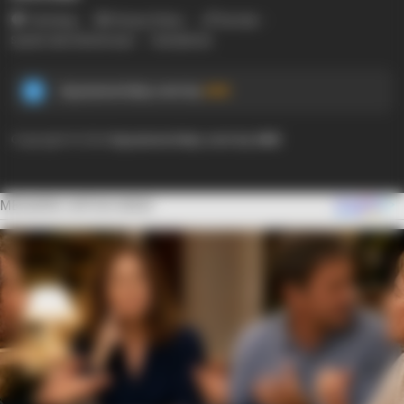
Tentang
Privacy Policy
Kontak
Syarat dan Ketentuan
Disclaimer
Ayyaseveriday.com by
AMK
Copyright © 2024
Ayyaseveriday.com by AMK