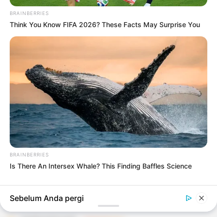
BRAINBERRIES
Think You Know FIFA 2026? These Facts May Surprise You
#TIPS KECANTIKAN
KECANTIKAN
Perawatan Rambut Alami: Tips dan Trik untuk
Rambut Kuat dan Sehat
2 minggu yang lalu
KECANTIKAN
10 Tips Kecantikan untuk Kulit Sehat dan
BRAINBERRIES
Bersinar
Is There An Intersex Whale? This Finding Baffles Science
2 minggu yang lalu
LIHAT LAINNYA +
Sebelum Anda pergi