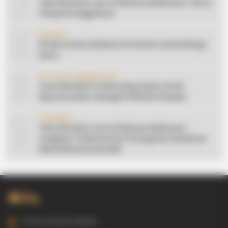
7
Teks Khutbah Jum’at Bahasa Makassar: Harta
Yang Sesungguhnya
8
EDUKASI
10 Ide Konten Edukasi Pertanian untuk Warga
Desa
9
AFFILIATE MARKETING
Cara Memilih Produk yang Tepat untuk
Dipromosikan sebagai Affiliate Shopee
10
CERAMAH
Teks Khutbah Jum’at Bahasa Makassar
Lengkap: 5 Hikmah Dari Peringatan Kelahiran
Nabi Muhammad SAW
Gowa Sulawesi Selatan