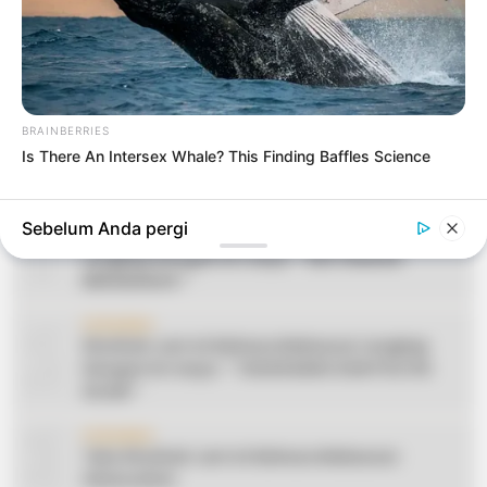
BRAINBERRIES
Is There An Intersex Whale? This Finding Baffles Science
1
CERAMAH
Sebelum Anda pergi
Teks Khutbah Jum’at Bahasa Makassar
Lengkap Dengan Do’anya: ” KEUTAMAAN
BERSEDEKAH “
2
CERAMAH
Khutbah Jum’at Bahasa Makassar Lengkap
Dengan Do’anya: ” TAHUN BARU DAN POLITIK
ISLAM “
3
CERAMAH
Teks Khutbah Jum’at Bahasa Makassar:
Silaturahmi