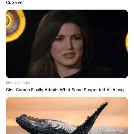
Cub Ever
#TABLE
PENDIDIKAN
Panduan Memilih Kursus Online yang Tepat:
Tips dan Strategi
3 bulan yang lalu
BRAINBERRIES
Sudah ditampilkan semua
Gina Carano Finally Admits What Some Suspected All Along
TERPOPULER