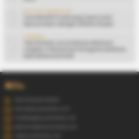
9
AFFILIATE MARKETING
Cara Memilih Produk yang Tepat untuk
Dipromosikan sebagai Affiliate Shopee
10
CERAMAH
Teks Khutbah Jum’at Bahasa Makassar
Lengkap: 5 Hikmah Dari Peringatan Kelahiran
Nabi Muhammad SAW
Gowa Sulawesi Selatan
admin@ayyaseveriday.com
marketing@ayyaseveriday.com
kerjasama@ayyaseveriday.com
cs@ayyaseveriday.com