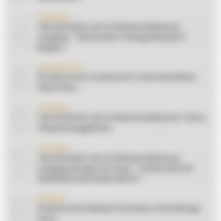
4
CERAMAH
Teks Khutbah Jum’at Bahasa Makassar
Lengkap: ” Silaturahmi Terbagi Menjadi 3
Bagian “
5
INSPIRATION
20 Ide Konten Facebook Pro dari Keindahan
Alam Desa
6
CERAMAH
Teks Khutbah Jum’at Bahasa Makassar: Harta
Yang Sesungguhnya
7
CERAMAH
Teks Khutbah Jum’at Bahasa Makassar
Lengkap Dengan Do’anya: ” PUASA ADALAH
PENGENDALIAN HAWA NAFSU “
8
EDUKASI
10 Ide Konten Edukasi Pertanian untuk Warga
Desa