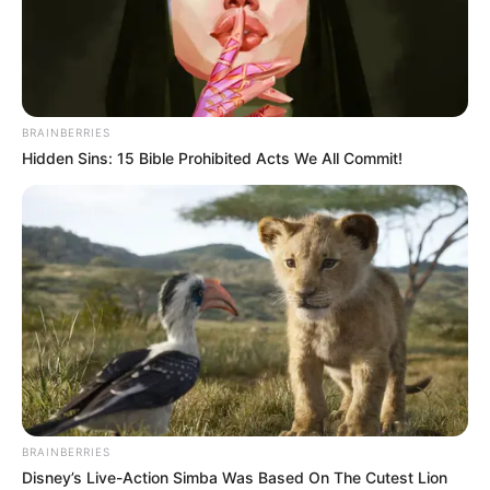
Ayyaseveriday
Beragam Informasi Hari Ini
Home
Teknologi
Pendidikan
Kesehatan
PPG
HEADLINE
Memilih L
BRAINBERRIES
Hidden Sins: 15 Bible Prohibited Acts We All Commit!
BRAINBERRIES
Disney’s Live-Action Simba Was Based On The Cutest Lion