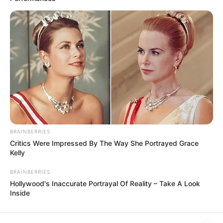
Ayyaseveriday
Beragam Informasi Hari Ini
Home
Teknologi
Pendidikan
Kesehatan
PPG
HEADLINE
a Anda
18 Kesalahan Umum dalam Bisnis yang Harus Di
BRAINBERRIES
Critics Were Impressed By The Way She Portrayed Grace
Kelly
BRAINBERRIES
Hollywood's Inaccurate Portrayal Of Reality – Take A Look
Inside