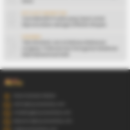
Desa
9
AFFILIATE MARKETING
Cara Memilih Produk yang Tepat untuk
Dipromosikan sebagai Affiliate Shopee
10
CERAMAH
Teks Khutbah Jum’at Bahasa Makassar
Lengkap: 5 Hikmah Dari Peringatan Kelahiran
Nabi Muhammad SAW
Gowa Sulawesi Selatan
admin@ayyaseveriday.com
marketing@ayyaseveriday.com
kerjasama@ayyaseveriday.com
cs@ayyaseveriday.com