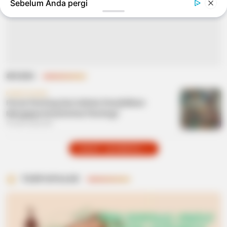
Sebelum Anda pergi
#SENI
PENDIDIKAN
Peran Penting Seni dalam Pendidikan:
Mengapa Kreativitas Penting?
3 bulan yang lalu
LIHAT LAINNYA +
TERPOPULER