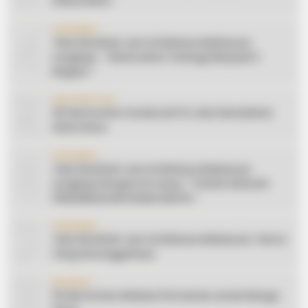
Silaturahmi
4
CERAMAH
Teks Khutbah Jum’at Bahasa Makassar
Lengkap: ” Silaturahmi Terbagi Menjadi 3
Bagian “
5
INSPIRATION
20 Ide Konten Facebook Pro dari Keindahan
Alam Desa
6
CERAMAH
Teks Khutbah Jum’at Bahasa Makassar
Lengkap Dengan Do’anya: ” PUASA ADALAH
PENGENDALIAN HAWA NAFSU “
7
CERAMAH
Teks Khutbah Jum’at Bahasa Makassar: Harta
Yang Sesungguhnya
8
EDUKASI
10 Ide Konten Edukasi Pertanian untuk Warga