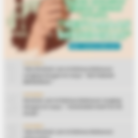
1
CERAMAH
Teks Khutbah Jum’at Bahasa Makassar
Lengkap Dengan Do’anya: ” KEUTAMAAN
BERSEDEKAH “
2
CERAMAH
Khutbah Jum’at Bahasa Makassar Lengkap
Dengan Do’anya: ” TAHUN BARU DAN POLITIK
ISLAM “
3
CERAMAH
Teks Khutbah Jum’at Bahasa Makassar: