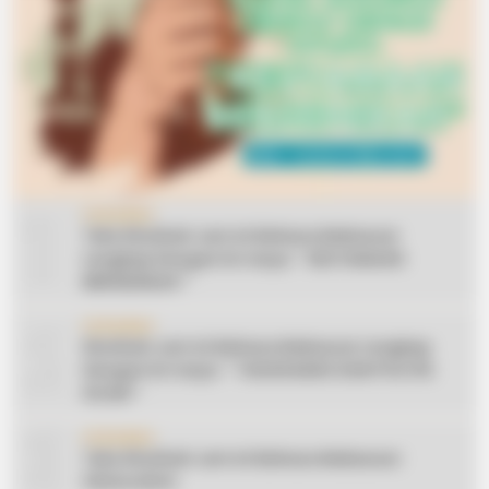
1
CERAMAH
Teks Khutbah Jum’at Bahasa Makassar
Lengkap Dengan Do’anya: ” KEUTAMAAN
BERSEDEKAH “
2
CERAMAH
Khutbah Jum’at Bahasa Makassar Lengkap
Dengan Do’anya: ” TAHUN BARU DAN POLITIK
ISLAM “
3
CERAMAH
Teks Khutbah Jum’at Bahasa Makassar:
Silaturahmi