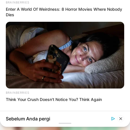
BRAINBERRIES
Enter A World Of Weirdness: 8 Horror Movies Where Nobody
Dies
#RED
PENDIDIKAN
Panduan Memilih Kursus Online yang Tepat:
Tips dan Strategi
3 bulan yang lalu
Sudah ditampilkan semua
BRAINBERRIES
Think Your Crush Doesn't Notice You? Think Again
TERPOPULER
Sebelum Anda pergi