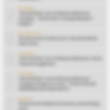
4
CERAMAH
Teks Khutbah Jum’at Bahasa Makassar
Lengkap: ” Silaturahmi Terbagi Menjadi 3
Bagian “
5
INSPIRATION
20 Ide Konten Facebook Pro dari Keindahan
Alam Desa
6
CERAMAH
Teks Khutbah Jum’at Bahasa Makassar: Harta
Yang Sesungguhnya
7
CERAMAH
Teks Khutbah Jum’at Bahasa Makassar
Lengkap Dengan Do’anya: ” PUASA ADALAH
PENGENDALIAN HAWA NAFSU “
8
EDUKASI
10 Ide Konten Edukasi Pertanian untuk Warga
Desa