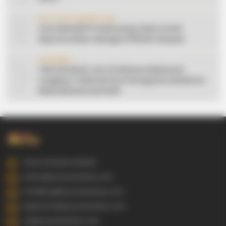
9
AFFILIATE MARKETING
Cara Memilih Produk yang Tepat untuk
Dipromosikan sebagai Affiliate Shopee
10
CERAMAH
Teks Khutbah Jum’at Bahasa Makassar
Lengkap: 5 Hikmah Dari Peringatan Kelahiran
Nabi Muhammad SAW
Gowa Sulawesi Selatan
admin@ayyaseveriday.com
marketing@ayyaseveriday.com
kerjasama@ayyaseveriday.com
cs@ayyaseveriday.com