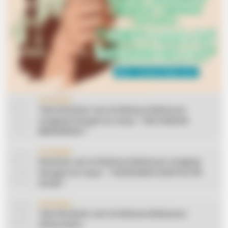
1
CERAMAH
Teks Khutbah Jum’at Bahasa Makassar
Lengkap Dengan Do’anya: ” KEUTAMAAN
BERSEDEKAH “
2
CERAMAH
Khutbah Jum’at Bahasa Makassar Lengkap
Dengan Do’anya: ” TAHUN BARU DAN POLITIK
ISLAM “
3
CERAMAH
Teks Khutbah Jum’at Bahasa Makassar:
Silaturahmi