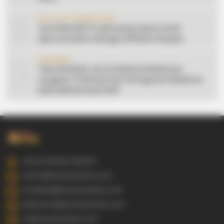
9
AFFILIATE MARKETING
Cara Memilih Produk yang Tepat untuk
Dipromosikan sebagai Affiliate Shopee
10
CERAMAH
Teks Khutbah Jum’at Bahasa Makassar
Lengkap: 5 Hikmah Dari Peringatan Kelahiran
Nabi Muhammad SAW
Gowa Sulawesi Selatan
admin@ayyaseveriday.com
marketing@ayyaseveriday.com
kerjasama@ayyaseveriday.com
cs@ayyaseveriday.com