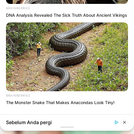
BRAINBERRIES
DNA Analysis Revealed The Sick Truth About Ancient Vikings
#RAMUAN HERBAL
KESEHATAN
5 Cara Membuat Ramuan Herbal untuk
Menurunkan Kolesterol Secara Alami
3 minggu yang lalu
Sudah ditampilkan semua
BRAINBERRIES
The Monster Snake That Makes Anacondas Look Tiny!
TERPOPULER
Sebelum Anda pergi