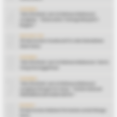
4
CERAMAH
Teks Khutbah Jum’at Bahasa Makassar
Lengkap: ” Silaturahmi Terbagi Menjadi 3
Bagian “
5
INSPIRATION
20 Ide Konten Facebook Pro dari Keindahan
Alam Desa
6
CERAMAH
Teks Khutbah Jum’at Bahasa Makassar: Harta
Yang Sesungguhnya
7
CERAMAH
Teks Khutbah Jum’at Bahasa Makassar
Lengkap Dengan Do’anya: ” PUASA ADALAH
PENGENDALIAN HAWA NAFSU “
8
EDUKASI
10 Ide Konten Edukasi Pertanian untuk Warga
Desa