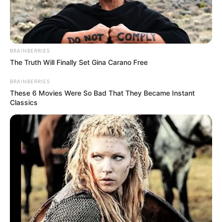
Ayyaseveriday
Beragam Informasi Hari Ini
Home
Teknologi
Pendidikan
Kesehatan
PPG
HEADLINE
BRAINBERRIES
Memilih Lokasi St
The Truth Will Finally Set Gina Carano Free
BRAINBERRIES
These 6 Movies Were So Bad That They Became Instant
Classics