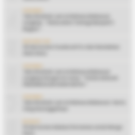
4
CERAMAH
Teks Khutbah Jum’at Bahasa Makassar
Lengkap: ” Silaturahmi Terbagi Menjadi 3
Bagian “
5
INSPIRATION
20 Ide Konten Facebook Pro dari Keindahan
Alam Desa
6
CERAMAH
Teks Khutbah Jum’at Bahasa Makassar
Lengkap Dengan Do’anya: ” PUASA ADALAH
PENGENDALIAN HAWA NAFSU “
7
CERAMAH
Teks Khutbah Jum’at Bahasa Makassar: Harta
Yang Sesungguhnya
8
EDUKASI
10 Ide Konten Edukasi Pertanian untuk Warga
Desa