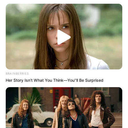
#PRIMARY
PENDIDIKAN
Panduan Memilih Kursus Online yang Tepat:
Tips dan Strategi
3 bulan yang lalu
BRAINBERRIES
Her Story Isn't What You Think—You''ll Be Surprised
Sudah ditampilkan semua
TERPOPULER