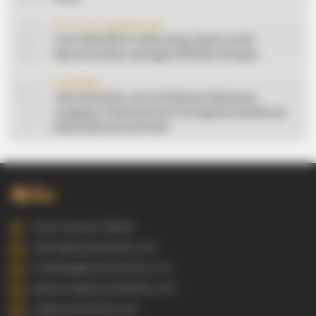
9
AFFILIATE MARKETING
Cara Memilih Produk yang Tepat untuk
Dipromosikan sebagai Affiliate Shopee
10
CERAMAH
Teks Khutbah Jum’at Bahasa Makassar
Lengkap: 5 Hikmah Dari Peringatan Kelahiran
Nabi Muhammad SAW
Gowa Sulawesi Selatan
admin@ayyaseveriday.com
marketing@ayyaseveriday.com
kerjasama@ayyaseveriday.com
cs@ayyaseveriday.com