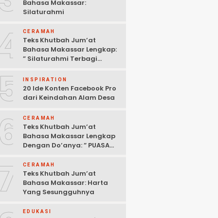
Bahasa Makassar:
Silaturahmi
4
CERAMAH
Teks Khutbah Jum’at
Bahasa Makassar Lengkap:
” Silaturahmi Terbagi
Menjadi 3 Bagian “
5
INSPIRATION
20 Ide Konten Facebook Pro
dari Keindahan Alam Desa
6
CERAMAH
Teks Khutbah Jum’at
Bahasa Makassar Lengkap
Dengan Do’anya: ” PUASA
ADALAH PENGENDALIAN
7
HAWA NAFSU “
CERAMAH
Teks Khutbah Jum’at
Bahasa Makassar: Harta
Yang Sesungguhnya
EDUKASI