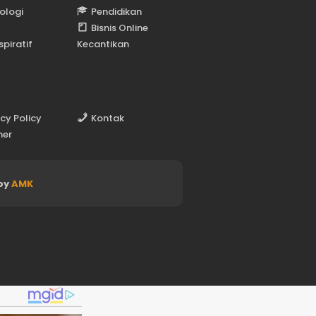
ologi
Pendidikan
Bisnis Online
spiratif
Kecantikan
acy Policy
Kontak
mer
by
AMK