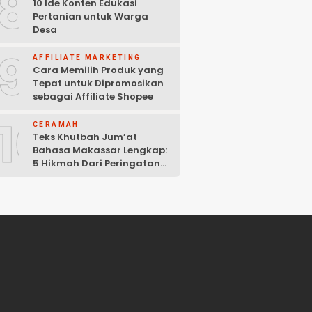
8
10 Ide Konten Edukasi
Pertanian untuk Warga
Desa
9
AFFILIATE MARKETING
Cara Memilih Produk yang
Tepat untuk Dipromosikan
sebagai Affiliate Shopee
10
CERAMAH
Teks Khutbah Jum’at
Bahasa Makassar Lengkap:
5 Hikmah Dari Peringatan
Kelahiran Nabi Muhammad
SAW