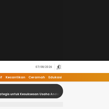
07/08/2026
if
Kecantikan
Ceramah
Edukasi
Kesuksesan Usaha Anda
18 Kesalahan Umum dalam Bisni