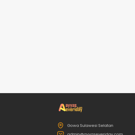
Gowa Sulawesi Selatan
admin@ayyaseveriday.com