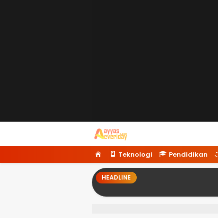
Ayyaseveriday
Beragam Informasi Hari Ini
H
Teknologi
Pendidikan
o
m
HEADLINE
e