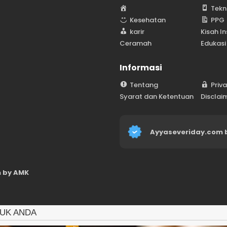
H
Tekn
o
Kesehatan
PPG
m
karir
Kisah In
e
Ceramah
Edukasi
Informasi
Tentang
Priv
Syarat dan Ketentuan
Disclai
Ayyaseveriday.com 
 by AMK