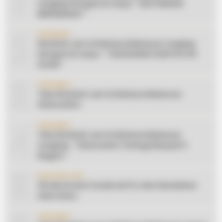
1
Lengkap Dengan Do’anya: ” KEUTAMAAN
BERSEDEKAH “
2
CERAMAH
Khutbah Jum’at Bahasa Makassar Lengkap
Dengan Do’anya: ” TAHUN BARU DAN POLITIK
ISLAM “
3
CERAMAH
Teks Khutbah Jum’at Bahasa Makassar:
Silaturahmi
4
CERAMAH
Teks Khutbah Jum’at Bahasa Makassar
Lengkap: ” Silaturahmi Terbagi Menjadi 3
Bagian “
5
INSPIRATION
20 Ide Konten Facebook Pro dari Keindahan
Alam Desa
CERAMAH