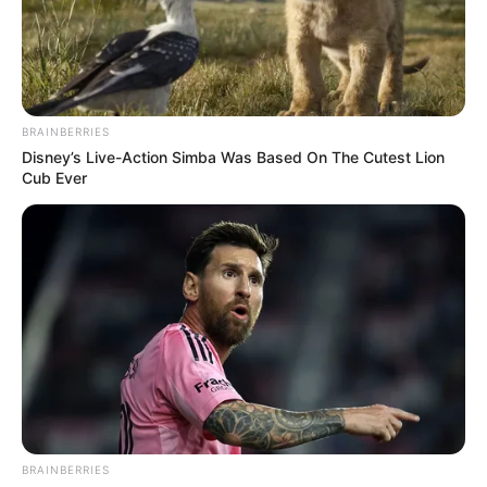
Ayyaseveriday
Beragam Informasi Hari Ini
Home
Teknologi
Pendidikan
Kesehatan
PPG
HEADLINE
Memilih Lokasi St
BRAINBERRIES
Disney’s Live-Action Simba Was Based On The Cutest Lion
Cub Ever
BRAINBERRIES