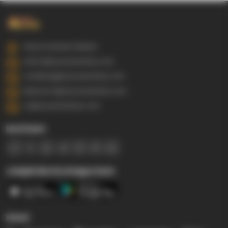
Gowa Sulawesi Selatan
admin@ayyaseveriday.com
marketing@ayyaseveriday.com
kerjasama@ayyaseveriday.com
cs@ayyaseveriday.com
Ikuti Kami
Jelajahi Berita di Apps Kami
Kanal