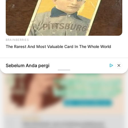
7 bulan yang lalu
LIHAT LAINNYA +
TERPOPULER
BRAINBERRIES
The Rarest And Most Valuable Card In The Whole World
Sebelum Anda pergi
CERAMAH
Teks Khutbah Jum’at Bahasa Makassar