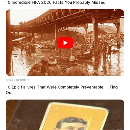
10 Incredible FIFA 2026 Facts You Probably Missed
#PENDIDIKAN GURU
PPG
Pahami Kelebihan dan Kekurangan PPG
dalam Dunia Pendidikan
5 bulan yang lalu
BRAINBERRIES
PPG
10 Epic Failures That Were Completely Preventable — Find
Panduan Lengkap Cara Cek Pengumuman
Out
PPG Prajabatan dengan Mudah dan Cepat
6 bulan yang lalu
PPG
Materi Penting yang Harus Dikuasai dalam
Program PPG