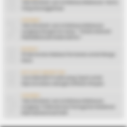
6
Teks Khutbah Jum’at Bahasa Makassar: Harta
Yang Sesungguhnya
7
CERAMAH
Teks Khutbah Jum’at Bahasa Makassar
Lengkap Dengan Do’anya: ” PUASA ADALAH
PENGENDALIAN HAWA NAFSU “
8
EDUKASI
10 Ide Konten Edukasi Pertanian untuk Warga
Desa
9
AFFILIATE MARKETING
Cara Memilih Produk yang Tepat untuk
Dipromosikan sebagai Affiliate Shopee
10
CERAMAH
Teks Khutbah Jum’at Bahasa Makassar
Lengkap: 5 Hikmah Dari Peringatan Kelahiran
Nabi Muhammad SAW