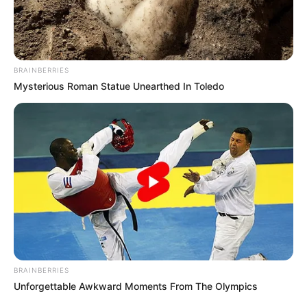
Ayyaseveriday
Beragam Informasi Hari Ini
Home
Teknologi
Pendidikan
Kesehatan
PPG
HEADLINE
BRAINBERRIES
Memilih Lo
Mysterious Roman Statue Unearthed In Toledo
BRAINBERRIES
Unforgettable Awkward Moments From The Olympics