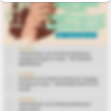
1
CERAMAH
Teks Khutbah Jum’at Bahasa Makassar
Lengkap Dengan Do’anya: ” KEUTAMAAN
BERSEDEKAH “
2
CERAMAH
Khutbah Jum’at Bahasa Makassar Lengkap
Dengan Do’anya: ” TAHUN BARU DAN POLITIK
ISLAM “
3
CERAMAH
Teks Khutbah Jum’at Bahasa Makassar:
Silaturahmi