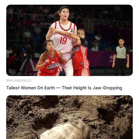
BRAINBERRIES
Tallest Women On Earth — Their Height Is Jaw-Dropping