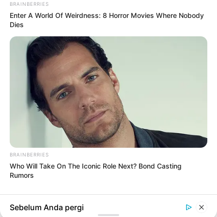
BRAINBERRIES
Enter A World Of Weirdness: 8 Horror Movies Where Nobody
Dies
#PEMBANGUNAN PEDESAAN
PENDIDIKAN
Mengapa Pendidikan Pertanian Penting
untuk Pembangunan Pedesaan?
7 hari yang lalu
Sudah ditampilkan semua
BRAINBERRIES
Who Will Take On The Iconic Role Next? Bond Casting
TERPOPULER
Rumors
Sebelum Anda pergi