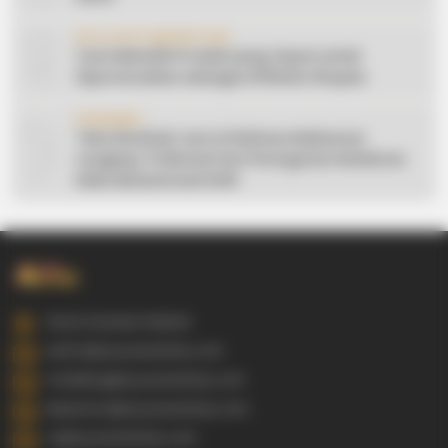
9
AFFILIATE MARKETING
Cara Memilih Produk yang Tepat untuk
Dipromosikan sebagai Affiliate Shopee
10
CERAMAH
Teks Khutbah Jum’at Bahasa Makassar
Lengkap: 5 Hikmah Dari Peringatan Kelahiran
Nabi Muhammad SAW
Gowa Sulawesi Selatan
admin@ayyaseveriday.com
marketing@ayyaseveriday.com
kerjasama@ayyaseveriday.com
cs@ayyaseveriday.com