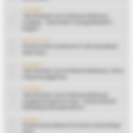
4
CERAMAH
Teks Khutbah Jum’at Bahasa Makassar
Lengkap: ” Silaturahmi Terbagi Menjadi 3
Bagian “
5
INSPIRATION
20 Ide Konten Facebook Pro dari Keindahan
Alam Desa
6
CERAMAH
Teks Khutbah Jum’at Bahasa Makassar: Harta
Yang Sesungguhnya
7
CERAMAH
Teks Khutbah Jum’at Bahasa Makassar
Lengkap Dengan Do’anya: ” PUASA ADALAH
PENGENDALIAN HAWA NAFSU “
8
EDUKASI
10 Ide Konten Edukasi Pertanian untuk Warga
Desa