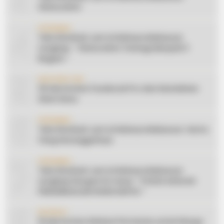
Silaturahmi
4
CERAMAH
Teks Khutbah Jum’at Bahasa Makassar
Lengkap: ” Silaturahmi Terbagi Menjadi 3
Bagian “
5
INSPIRATION
20 Ide Konten Facebook Pro dari Keindahan
Alam Desa
6
CERAMAH
Teks Khutbah Jum’at Bahasa Makassar: Harta
Yang Sesungguhnya
7
CERAMAH
Teks Khutbah Jum’at Bahasa Makassar
Lengkap Dengan Do’anya: ” PUASA ADALAH
PENGENDALIAN HAWA NAFSU “
8
EDUKASI
10 Ide Konten Edukasi Pertanian untuk Warga