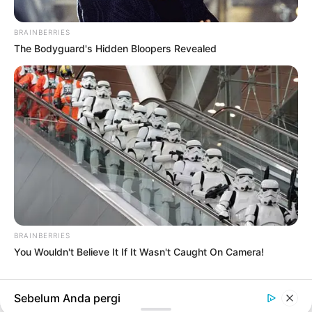
BRAINBERRIES
The Bodyguard's Hidden Bloopers Revealed
#NAVIGATION
WEB DEVELOPMENT
7 Buah-Buahan Ini Dapat Menurunkan
Kolesterol dan Memelihara Kesehatan
Pembuluh Darah
2 bulan yang lalu
LIHAT LAINNYA +
BRAINBERRIES
You Wouldn't Believe It If It Wasn't Caught On Camera!
TERPOPULER
Sebelum Anda pergi