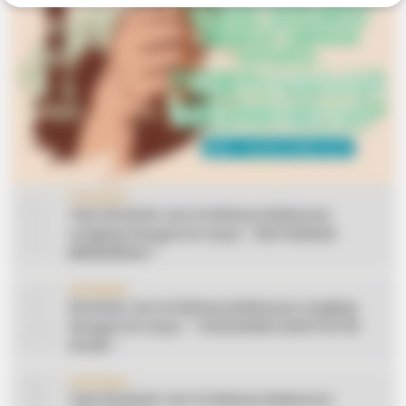
1
CERAMAH
Teks Khutbah Jum’at Bahasa Makassar
Lengkap Dengan Do’anya: ” KEUTAMAAN
BERSEDEKAH “
2
CERAMAH
Khutbah Jum’at Bahasa Makassar Lengkap
Dengan Do’anya: ” TAHUN BARU DAN POLITIK
ISLAM “
3
CERAMAH
Teks Khutbah Jum’at Bahasa Makassar: