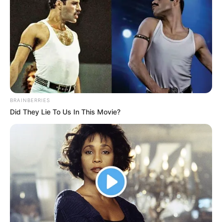
Ayyaseveriday
Beragam Informasi Hari Ini
Home
Teknologi
Pendidikan
Kesehatan
PPG
HEADLINE
Memilih L
BRAINBERRIES
Did They Lie To Us In This Movie?