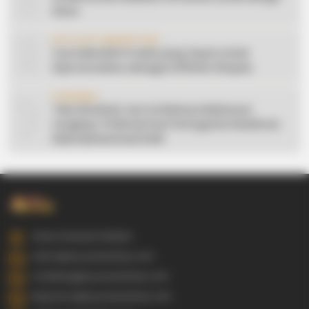
Desa
9
AFFILIATE MARKETING
Cara Memilih Produk yang Tepat untuk
Dipromosikan sebagai Affiliate Shopee
10
CERAMAH
Teks Khutbah Jum’at Bahasa Makassar
Lengkap: 5 Hikmah Dari Peringatan Kelahiran
Nabi Muhammad SAW
Gowa Sulawesi Selatan
admin@ayyaseveriday.com
marketing@ayyaseveriday.com
kerjasama@ayyaseveriday.com