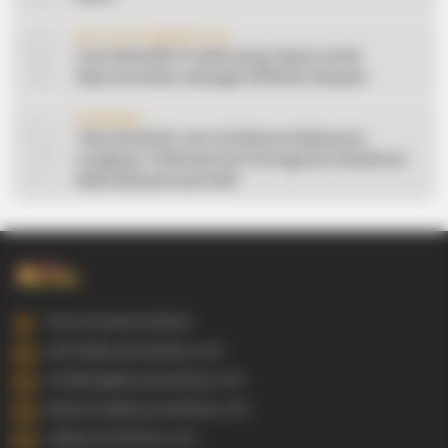
9
AFFILIATE MARKETING
Cara Memilih Produk yang Tepat untuk
Dipromosikan sebagai Affiliate Shopee
10
CERAMAH
Teks Khutbah Jum’at Bahasa Makassar
Lengkap: 5 Hikmah Dari Peringatan Kelahiran
Nabi Muhammad SAW
Gowa Sulawesi Selatan
admin@ayyaseveriday.com
marketing@ayyaseveriday.com
kerjasama@ayyaseveriday.com
cs@ayyaseveriday.com