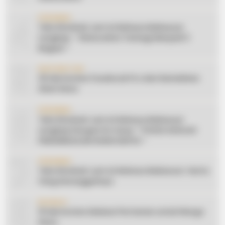
4
CERAMAH
Teks Khutbah Jum’at Bahasa Makassar
Lengkap: ” Silaturahmi Terbagi Menjadi 3
Bagian “
5
INSPIRATION
20 Ide Konten Facebook Pro dari Keindahan
Alam Desa
6
CERAMAH
Teks Khutbah Jum’at Bahasa Makassar
Lengkap Dengan Do’anya: ” PUASA ADALAH
PENGENDALIAN HAWA NAFSU “
7
CERAMAH
Teks Khutbah Jum’at Bahasa Makassar: Harta
Yang Sesungguhnya
8
EDUKASI
10 Ide Konten Edukasi Pertanian untuk Warga
Desa