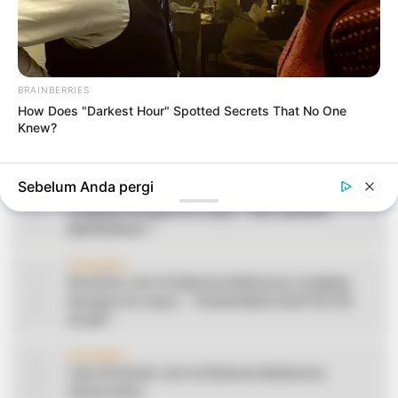
BRAINBERRIES
How Does "Darkest Hour" Spotted Secrets That No One
Knew?
1
CERAMAH
Sebelum Anda pergi
Teks Khutbah Jum’at Bahasa Makassar
Lengkap Dengan Do’anya: ” KEUTAMAAN
BERSEDEKAH “
2
CERAMAH
Khutbah Jum’at Bahasa Makassar Lengkap
Dengan Do’anya: ” TAHUN BARU DAN POLITIK
ISLAM “
3
CERAMAH
Teks Khutbah Jum’at Bahasa Makassar:
Silaturahmi