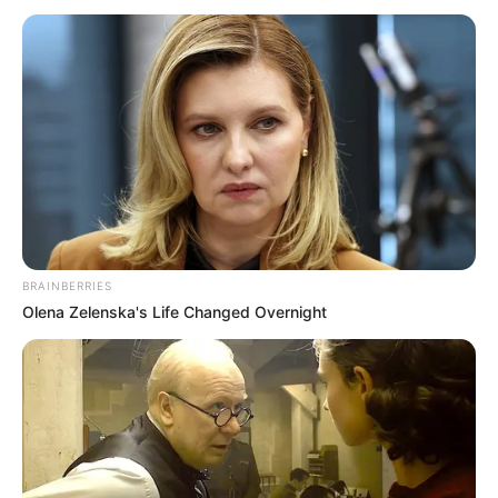
#KULIT BERSERI
KESEHATAN KULIT
10 Makanan untuk Kulit Sehat dan Berseri
2 minggu yang lalu
BRAINBERRIES
Olena Zelenska's Life Changed Overnight
Sudah ditampilkan semua
TERPOPULER