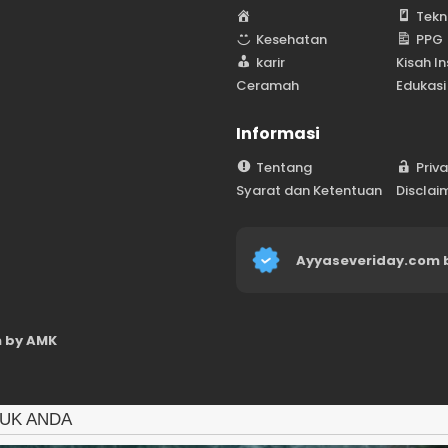
H
Tekn
o
Kesehatan
PPG
m
karir
Kisah In
e
Ceramah
Edukasi
Informasi
Tentang
Priv
Syarat dan Ketentuan
Disclai
Ayyaseveriday.com 
 by AMK