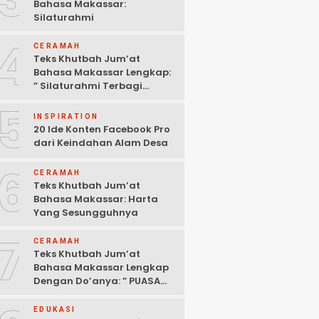
Bahasa Makassar:
Silaturahmi
4
CERAMAH
Teks Khutbah Jum’at
Bahasa Makassar Lengkap:
” Silaturahmi Terbagi
Menjadi 3 Bagian “
5
INSPIRATION
20 Ide Konten Facebook Pro
dari Keindahan Alam Desa
6
CERAMAH
Teks Khutbah Jum’at
Bahasa Makassar: Harta
Yang Sesungguhnya
7
CERAMAH
Teks Khutbah Jum’at
Bahasa Makassar Lengkap
Dengan Do’anya: ” PUASA
ADALAH PENGENDALIAN
HAWA NAFSU “
EDUKASI