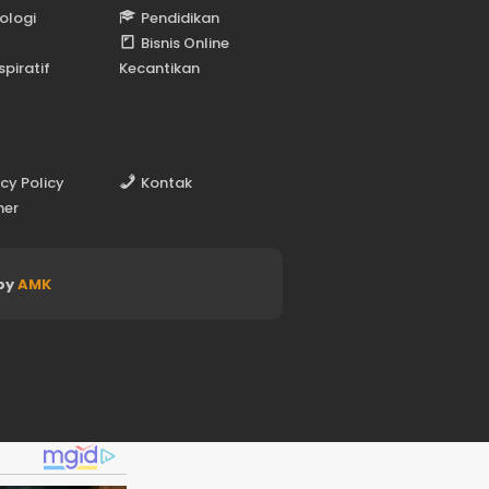
ologi
Pendidikan
Bisnis Online
spiratif
Kecantikan
acy Policy
Kontak
mer
by
AMK