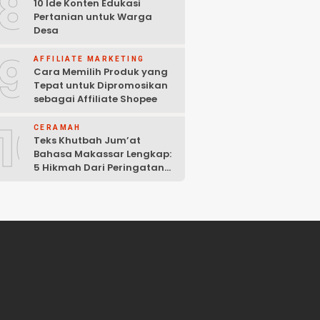
8
10 Ide Konten Edukasi
Pertanian untuk Warga
Desa
9
AFFILIATE MARKETING
Cara Memilih Produk yang
Tepat untuk Dipromosikan
sebagai Affiliate Shopee
10
CERAMAH
Teks Khutbah Jum’at
Bahasa Makassar Lengkap:
5 Hikmah Dari Peringatan
Kelahiran Nabi Muhammad
SAW