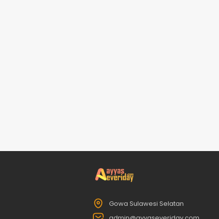
Gowa Sulawesi Selatan
admin@ayyaseveriday.com