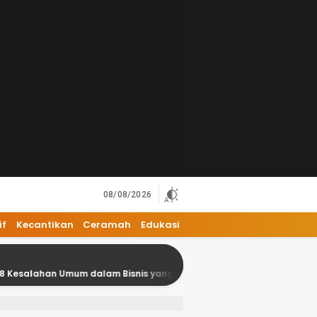
08/08/2026
if
Kecantikan
Ceramah
Edukasi
um dalam Bisnis yang Harus Dihindari
Mengenal Adobe