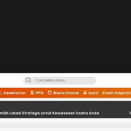
Kesehatan
PPG
Bisnis Online
karir
Kisah Inspirat
rategis untuk Kesuksesan Usaha Anda
18 Kesalahan Um