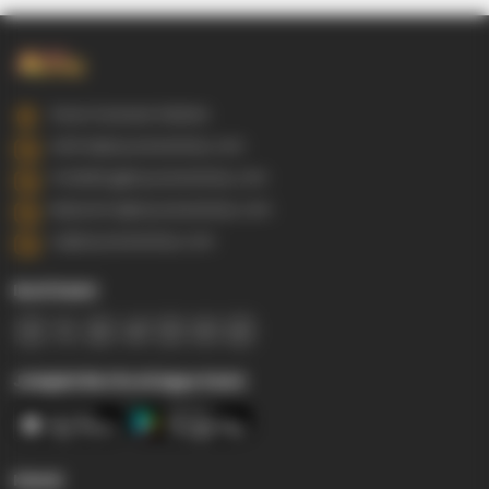
Gowa Sulawesi Selatan
admin@ayyaseveriday.com
marketing@ayyaseveriday.com
kerjasama@ayyaseveriday.com
cs@ayyaseveriday.com
Ikuti Kami
Jelajahi Berita di Apps Kami
Kanal