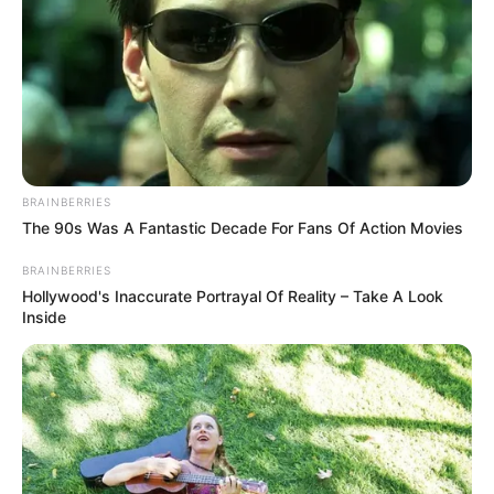
Ayyaseveriday
Beragam Informasi Hari Ini
Home
Teknologi
Pendidikan
Kesehatan
PPG
HEADLINE
Memilih Lokasi Strateg
BRAINBERRIES
The 90s Was A Fantastic Decade For Fans Of Action Movies
BRAINBERRIES
Hollywood's Inaccurate Portrayal Of Reality – Take A Look
Inside