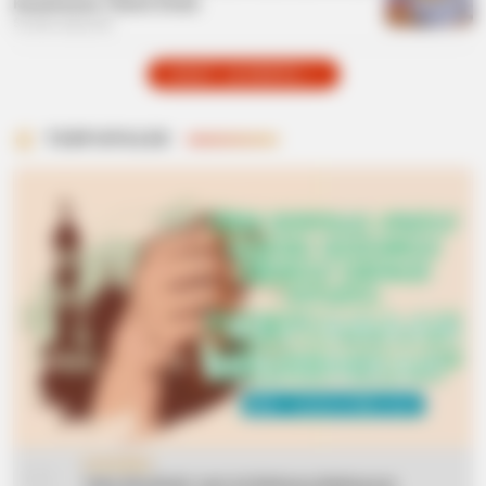
Kesehatan Tubuh Anda
5 bulan yang lalu
LIHAT LAINNYA +
TERPOPULER
CERAMAH
Teks Khutbah Jum’at Bahasa Makassar