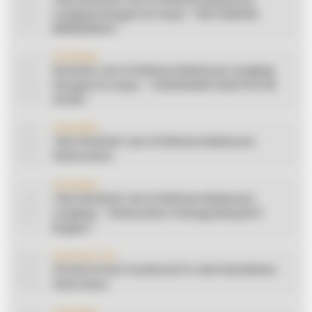
1
Lengkap Dengan Do’anya: ” KEUTAMAAN
BERSEDEKAH “
2
CERAMAH
Khutbah Jum’at Bahasa Makassar Lengkap
Dengan Do’anya: ” TAHUN BARU DAN POLITIK
ISLAM “
3
CERAMAH
Teks Khutbah Jum’at Bahasa Makassar:
Silaturahmi
4
CERAMAH
Teks Khutbah Jum’at Bahasa Makassar
Lengkap: ” Silaturahmi Terbagi Menjadi 3
Bagian “
5
INSPIRATION
20 Ide Konten Facebook Pro dari Keindahan
Alam Desa