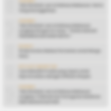
6
CERAMAH
Teks Khutbah Jum’at Bahasa Makassar: Harta
Yang Sesungguhnya
7
CERAMAH
Teks Khutbah Jum’at Bahasa Makassar
Lengkap Dengan Do’anya: ” PUASA ADALAH
PENGENDALIAN HAWA NAFSU “
8
EDUKASI
10 Ide Konten Edukasi Pertanian untuk Warga
Desa
9
AFFILIATE MARKETING
Cara Memilih Produk yang Tepat untuk
Dipromosikan sebagai Affiliate Shopee
10
CERAMAH
Teks Khutbah Jum’at Bahasa Makassar
Lengkap: 5 Hikmah Dari Peringatan Kelahiran
Nabi Muhammad SAW