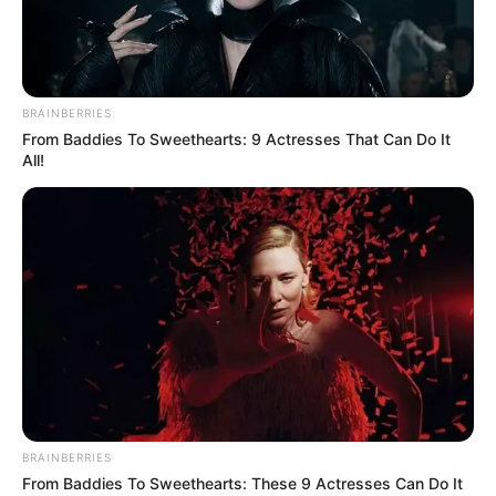
Ayyaseveriday
Beragam Informasi Hari Ini
Home
Teknologi
Pendidikan
Kesehatan
PPG
HEADLINE
BRAINBERRIES
Memilih Lokasi Strategis untuk Kes
From Baddies To Sweethearts: 9 Actresses That Can Do It
All!
BRAINBERRIES
From Baddies To Sweethearts: These 9 Actresses Can Do It