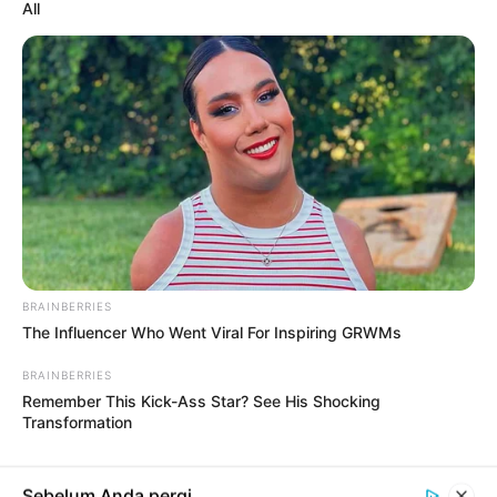
All
#KEBUGARAN
KEBUGARAN DAN KESEHATAN
Latihan Kebugaran Terbaik untuk
Mengencangkan Otot Perut
7 bulan yang lalu
BRAINBERRIES
KEBUGARAN DAN KESEHATAN
The Influencer Who Went Viral For Inspiring GRWMs
Mitos dan Fakta Seputar Kebugaran Yang
Perlu Anda Ketahui
BRAINBERRIES
7 bulan yang lalu
Remember This Kick-Ass Star? See His Shocking
Transformation
KESEHATAN
Tips Kebugaran Efektif untuk Menurunkan
Berat Badan dengan Cepat
Sebelum Anda pergi