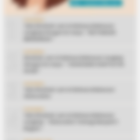
1
CERAMAH
Teks Khutbah Jum’at Bahasa Makassar
Lengkap Dengan Do’anya: ” KEUTAMAAN
BERSEDEKAH “
2
CERAMAH
Khutbah Jum’at Bahasa Makassar Lengkap
Dengan Do’anya: ” TAHUN BARU DAN POLITIK
ISLAM “
3
CERAMAH
Teks Khutbah Jum’at Bahasa Makassar:
Silaturahmi
4
CERAMAH
Teks Khutbah Jum’at Bahasa Makassar
Lengkap: ” Silaturahmi Terbagi Menjadi 3
Bagian “