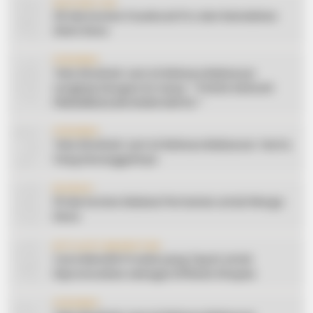
5
INSPIRATION
20 Ide Konten Facebook Pro dari Keindahan
Alam Desa
6
CERAMAH
Teks Khutbah Jum’at Bahasa Makassar
Lengkap Dengan Do’anya: ” PUASA ADALAH
PENGENDALIAN HAWA NAFSU “
7
CERAMAH
Teks Khutbah Jum’at Bahasa Makassar: Harta
Yang Sesungguhnya
8
EDUKASI
10 Ide Konten Edukasi Pertanian untuk Warga
Desa
9
AFFILIATE MARKETING
Cara Memilih Produk yang Tepat untuk
Dipromosikan sebagai Affiliate Shopee
CERAMAH