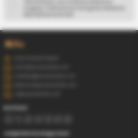
10
Teks Khutbah Jum’at Bahasa Makassar
Lengkap: 5 Hikmah Dari Peringatan Kelahiran
Nabi Muhammad SAW
Gowa Sulawesi Selatan
admin@ayyaseveriday.com
marketing@ayyaseveriday.com
kerjasama@ayyaseveriday.com
cs@ayyaseveriday.com
Ikuti Kami
Jelajahi Berita di Apps Kami