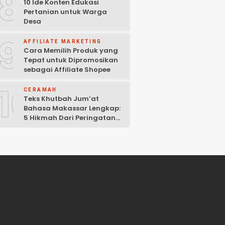
8
10 Ide Konten Edukasi
Pertanian untuk Warga
Desa
9
AFFILIATE MARKETING
Cara Memilih Produk yang
Tepat untuk Dipromosikan
sebagai Affiliate Shopee
10
CERAMAH
Teks Khutbah Jum’at
Bahasa Makassar Lengkap:
5 Hikmah Dari Peringatan
Kelahiran Nabi Muhammad
SAW