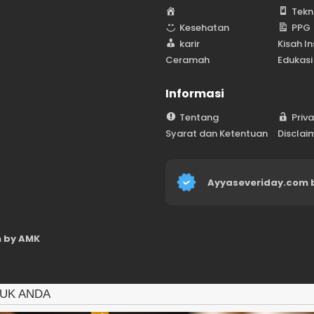
H
Tekn
o
Kesehatan
PPG
m
karir
Kisah In
e
Ceramah
Edukasi
Informasi
Tentang
Priv
Syarat dan Ketentuan
Disclai
Ayyaseveriday.com 
 by AMK