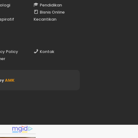
ologi
Pendidikan
Bisnis Online
spiratif
Kecantikan
acy Policy
Kontak
mer
by
AMK