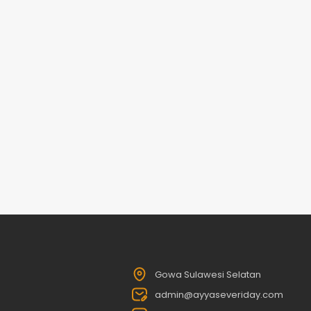
Gowa Sulawesi Selatan
admin@ayyaseveriday.com