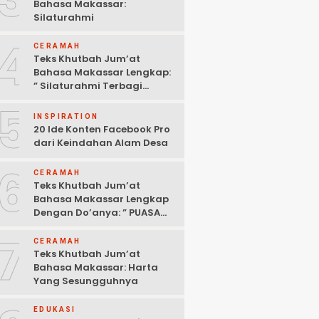
Bahasa Makassar:
Silaturahmi
4
CERAMAH
Teks Khutbah Jum’at
Bahasa Makassar Lengkap:
” Silaturahmi Terbagi
Menjadi 3 Bagian “
5
INSPIRATION
20 Ide Konten Facebook Pro
dari Keindahan Alam Desa
6
CERAMAH
Teks Khutbah Jum’at
Bahasa Makassar Lengkap
Dengan Do’anya: ” PUASA
ADALAH PENGENDALIAN
7
HAWA NAFSU “
CERAMAH
Teks Khutbah Jum’at
Bahasa Makassar: Harta
Yang Sesungguhnya
EDUKASI