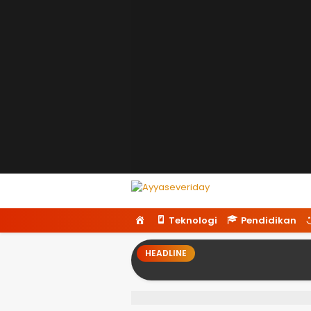
Ayyaseveriday
Beragam Informasi Hari Ini
H
Teknologi
Pendidikan
o
m
HEADLINE
e