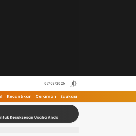
07/08/2026
if
Kecantikan
Ceramah
Edukasi
san Usaha Anda
18 Kesalahan Umum dalam Bisnis yang 