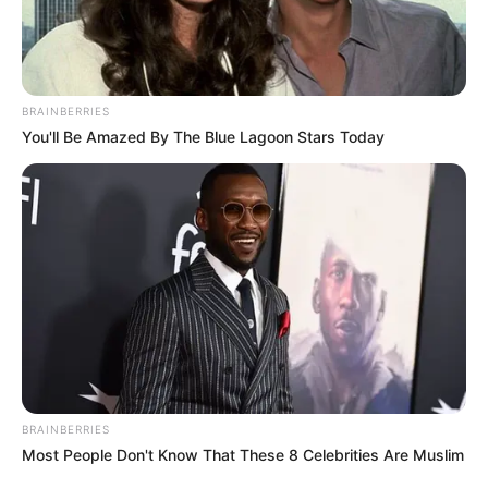
Ayyaseveriday
Beragam Informasi Hari Ini
Home
Teknologi
Pendidikan
Kesehatan
PPG
HEADLINE
BRAINBERRIES
Memilih Lokasi Str
You'll Be Amazed By The Blue Lagoon Stars Today
BRAINBERRIES
Most People Don't Know That These 8 Celebrities Are Muslim