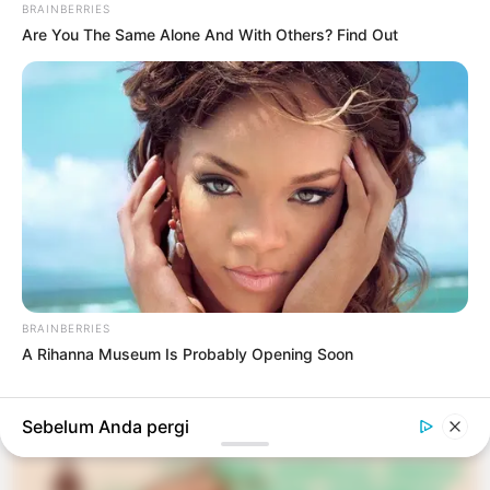
BRAINBERRIES
Are You The Same Alone And With Others? Find Out
#HUKUM PERDATA
PENDIDIKAN
Menjelajahi Dunia Hukum: Panduan
Komprehensif untuk Mahasiswa Hukum
6 bulan yang lalu
LIHAT LAINNYA +
BRAINBERRIES
A Rihanna Museum Is Probably Opening Soon
TERPOPULER
Sebelum Anda pergi