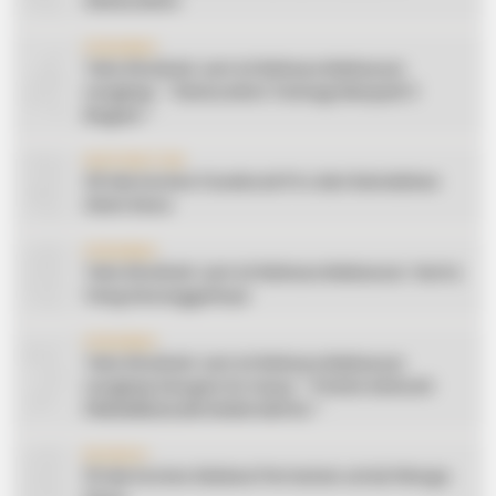
Silaturahmi
4
CERAMAH
Teks Khutbah Jum’at Bahasa Makassar
Lengkap: ” Silaturahmi Terbagi Menjadi 3
Bagian “
5
INSPIRATION
20 Ide Konten Facebook Pro dari Keindahan
Alam Desa
6
CERAMAH
Teks Khutbah Jum’at Bahasa Makassar: Harta
Yang Sesungguhnya
7
CERAMAH
Teks Khutbah Jum’at Bahasa Makassar
Lengkap Dengan Do’anya: ” PUASA ADALAH
PENGENDALIAN HAWA NAFSU “
8
EDUKASI
10 Ide Konten Edukasi Pertanian untuk Warga