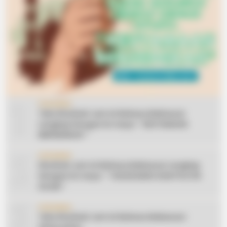
1
CERAMAH
Teks Khutbah Jum’at Bahasa Makassar
Lengkap Dengan Do’anya: ” KEUTAMAAN
BERSEDEKAH “
2
CERAMAH
Khutbah Jum’at Bahasa Makassar Lengkap
Dengan Do’anya: ” TAHUN BARU DAN POLITIK
ISLAM “
3
CERAMAH
Teks Khutbah Jum’at Bahasa Makassar: