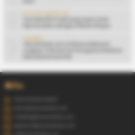
Desa
9
AFFILIATE MARKETING
Cara Memilih Produk yang Tepat untuk
Dipromosikan sebagai Affiliate Shopee
10
CERAMAH
Teks Khutbah Jum’at Bahasa Makassar
Lengkap: 5 Hikmah Dari Peringatan Kelahiran
Nabi Muhammad SAW
Gowa Sulawesi Selatan
admin@ayyaseveriday.com
marketing@ayyaseveriday.com
kerjasama@ayyaseveriday.com
cs@ayyaseveriday.com